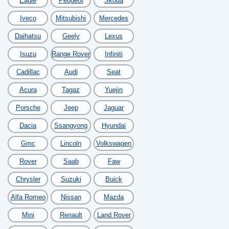
Eagle
Peugeot
Skoda
Iveco
Mitsubishi
Mercedes
Daihatsu
Geely
Lexus
Isuzu
Range Rover
Infiniti
Cadillac
Audi
Seat
Acura
Tagaz
Yuejin
Porsche
Jeep
Jaguar
Dacia
Ssangyong
Hyundai
Gmc
Lincoln
Volkswagen
Rover
Saab
Faw
Chrysler
Suzuki
Buick
Alfa Romeo
Nissan
Mazda
Mini
Renault
Land Rover