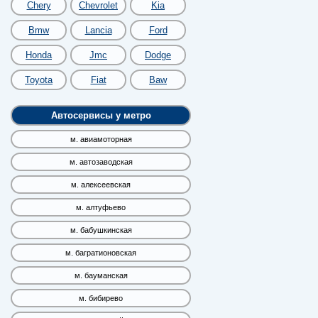
Chery
Chevrolet
Kia
Bmw
Lancia
Ford
Honda
Jmc
Dodge
Toyota
Fiat
Baw
Автосервисы у метро
м. авиамоторная
м. автозаводская
м. алексеевская
м. алтуфьево
м. бабушкинская
м. багратионовская
м. бауманская
м. бибирево