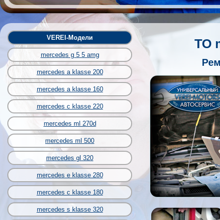
VEREI-Модели
ТО 
mercedes g 5 5 amg
Рем
mercedes a klasse 200
mercedes a klasse 160
mercedes c klasse 220
mercedes ml 270d
mercedes ml 500
mercedes gl 320
mercedes e klasse 280
mercedes c klasse 180
mercedes s klasse 320