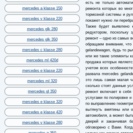
есть не только автомат
mercedes a klasse 150
ремонта которых во мног
тормозной системы и рул
mercedes v klasse 220
покажет нужно ли перебр
Также будет выявлено 
mercedes glk 280
редуктором, поскольку 
ремонт – одно из самых 
mercedes glk 350
обращаем внимание, что
mercedes c klasse 280
gelandewagen, будь то ры
или же такие элементы к
mercedes ml 420d
продажа которых являетс
учетом всех особенносте
mercedes e klasse 220
развала mercedes geland
это лишь самая малая ча
mercedes ml 320
сколько стоят данные ус
mercedes gl 350
ремонт включает в себя 
услугами по полировке и 
mercedes e klasse 320
по выправлению геометрии
вытянуть вмятины или о
mercedes e klasse 420
автомобиля, а может быть
дверей и заканчивая б
mercedes v klasse 280
обговорено с Вами. Когд
mercedes g 350