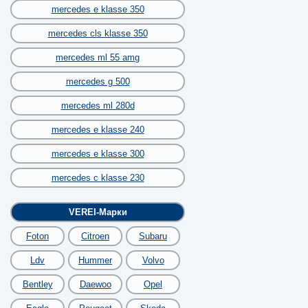
mercedes e klasse 350
mercedes cls klasse 350
mercedes ml 55 amg
mercedes g 500
mercedes ml 280d
mercedes e klasse 240
mercedes e klasse 300
mercedes c klasse 230
VEREI-Марки
Foton
Citroen
Subaru
Ldv
Hummer
Volvo
Bentley
Daewoo
Opel