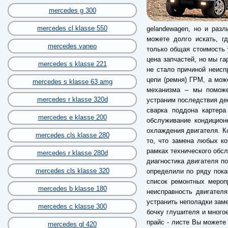
mercedes g 300
mercedes cl klasse 550
gelandewagen, но и разл
можете долго искать, г
mercedes vaneo
только общая стоимость 
цена запчастей, но мы г
mercedes s klasse 221
не стало причиной неисп
цепи (ремня) ГРМ, а мож
mercedes s klasse 63 amg
механизма – мы поможе
mercedes r klasse 320d
устраним последствия деф
сварка поддона картера
mercedes e klasse 200
обслуживание кондицион
охлаждения двигателя. Ко
mercedes cls klasse 280
то, что замена любых к
рамках технического обс
mercedes r klasse 280d
диагностика двигателя по
mercedes cls klasse 320
определили по ряду пока
список ремонтных мероп
mercedes b klasse 180
неисправность двигател
устранить неполадки заме
mercedes c klasse 300
бочку глушителя и много
прайс - листе Вы можете 
mercedes gl 420