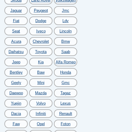
Skoda
Land Rover
Volkswagen
Jaguar
Peugeot
Jmc
Fiat
Dodge
Ldv
Seat
Iveco
Lincoln
Acura
Chevrolet
Bmw
Daihatsu
Toyota
Saab
Jeep
Kia
Alfa Romeo
Bentley
Baw
Honda
Geely
Mini
Gmc
Daewoo
Mazda
Tagaz
Yuejin
Volvo
Lexus
Dacia
Infiniti
Renault
Faw
Opel
Foton