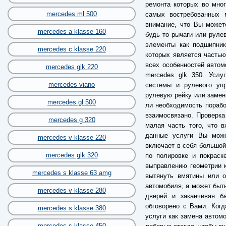
ремонта которых во мног
mercedes ml 500
самых востребованных 
внимание, что Вы может
mercedes a klasse 160
будь то рычаги или руле
элементы как подшипник
mercedes c klasse 220
которых является частью
всех особенностей автом
mercedes glk 220
mercedes glk 350. Услу
mercedes viano
системы и рулевого упр
рулевую рейку или замен
mercedes gl 500
ли необходимость порабо
взаимосвязано. Проверк
mercedes g 320
малая часть того, что в
данные услуги Вы може
mercedes v klasse 220
включает в себя большой 
mercedes glk 320
по полировке и покраск
выправлению геометрии к
mercedes s klasse 63 amg
вытянуть вмятины или о
автомобиля, а может быть
mercedes v klasse 280
дверей и заканчивая б
обговорено с Вами. Когд
mercedes s klasse 380
услуги как замена автомо
mercedes s klasse 450