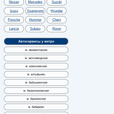
Nissan
Mercedes
Suzuki
Isuzu
Ssangyong
Hyundai
Porsche
Hummer
Chery
Lancia
Subaru
Rover
Автосервисы у метро
м. авиамоторная
м. автозаводская
м. алексеевская
м. алтуфьево
м. бабушкинская
м. багратионовская
м. бауманская
м. бибирево