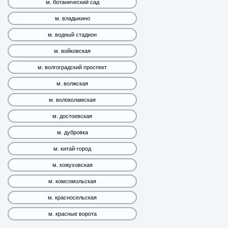
м. ботанический сад
м. владыкино
м. водный стадион
м. войковская
м. волгоградский проспект
м. волжская
м. волоколамская
м. достоевская
м. дубровка
м. китай-город
м. кожуховская
м. комсомольская
м. красносельская
м. красные ворота