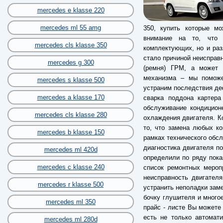
mercedes e klasse 220
mercedes ml 55 amg
350, купить которые м
внимание на то, что 
mercedes cls klasse 350
комплектующих, но и разл
стало причиной неисправ
mercedes g 300
(ремня) ГРМ, а может б
механизма – мы поможе
mercedes s klasse 500
устраним последствия деф
mercedes a klasse 170
сварка поддона картера
обслуживание кондицион
mercedes cls klasse 280
охлаждения двигателя. Ко
то, что замена любых к
mercedes b klasse 150
рамках технического обс
диагностика двигателя по
mercedes ml 420d
определили по ряду пока
mercedes c klasse 240
список ремонтных мероп
неисправность двигател
mercedes r klasse 500
устранить неполадки заме
бочку глушителя и много
mercedes ml 350
прайс - листе Вы можете 
есть не только автомат
mercedes ml 280d