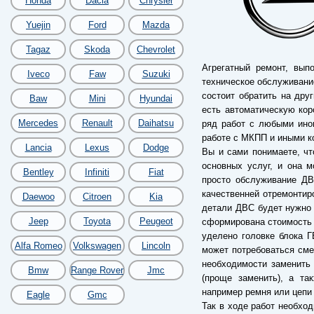
Honda
Dacia
Chrysler
Yuejin
Ford
Mazda
Tagaz
Skoda
Chevrolet
Агрегатный ремонт, вып
Iveco
Faw
Suzuki
техническое обслуживание
состоит обратить на дру
Baw
Mini
Hyundai
есть автоматическую кор
Mercedes
Renault
Daihatsu
ряд работ с любыми ино
работе с МКПП и иными к
Lancia
Lexus
Dodge
Вы и сами понимаете, чт
основных услуг, и она м
Bentley
Infiniti
Fiat
просто обслуживание ДВ
качественней отремонтиро
Daewoo
Citroen
Kia
детали ДВС будет нужно 
Jeep
Toyota
Peugeot
сформирована стоимость 
уделено головке блока Г
Alfa Romeo
Volkswagen
Lincoln
может потребоваться сме
необходимости заменить 
Bmw
Range Rover
Jmc
(проще заменить), а та
например ремня или цепи
Eagle
Gmc
Так в ходе работ необхо