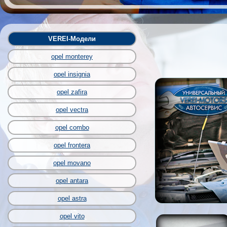
VEREI-Модели
opel monterey
opel insignia
opel zafira
opel vectra
opel combo
opel frontera
opel movano
opel antara
opel astra
opel vito