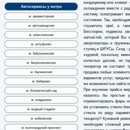
кондиционер или климат 
Автосервисы у метро
охлаждения вместе с рад
систему осматривают вм
м. авиамоторная
состояния. Так, необходи
глушитель opel, а так
м. автозаводская
Бесспорно, подвеска за
м. алексеевская
запчастей, который Вы 
амортизаторы и пружины
м. алтуфьево
ступиц и ШРУСы. Сход - 
м. бабушкинская
ходовой, поскольку имен
колесных дисков, но то
м. багратионовская
генератор не составит 
продажа любых элементов
м. бауманская
вариантов услуг, предлаг
м. бибирево
же возможностью найти н
При изучении прайса мер
м. ботанический сад
казалось бы простые у
м. владыкино
отремонтировать фары ил
же установить стекло бок
м. водный стадион
стекла по ряду параме
техцентр? Кузовной ремо
м. войковская
необходим сложный ремо
м. волгоградский проспект