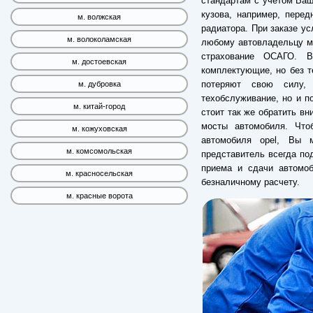
стандартам с учетом Ваш
кузова, например, перед
м. волжская
радиатора. При заказе ус
м. волоколамская
любому автовладельцу ме
страхование ОСАГО. 
м. достоевская
комплектующие, но без т
потеряют свою силу,
м. дубровка
техобслуживание, но и п
м. китай-город
стоит так же обратить вн
мосты автомобиля. Что
м. кожуховская
автомобиля opel, Вы 
м. комсомольская
представитель всегда по
приема и сдачи автомо
м. красносельская
безналичному расчету.
м. красные ворота