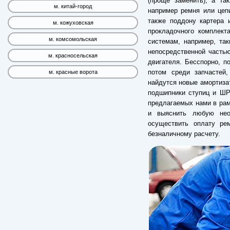
(проще заменить), а та
м. китай-город
например ремня или цеп
также поддону картера 
м. кожуховская
прокладочного комплект
м. комсомольская
системам, например, так
непосредственной часть
м. красносельская
двигателя. Бесспорно, п
потом среди запчастей
м. красные ворота
найдутся новые амортиза
подшипники ступиц и ШР
предлагаемых нами в рам
и выяснить любую нео
осуществить оплату ре
безналичному расчету.