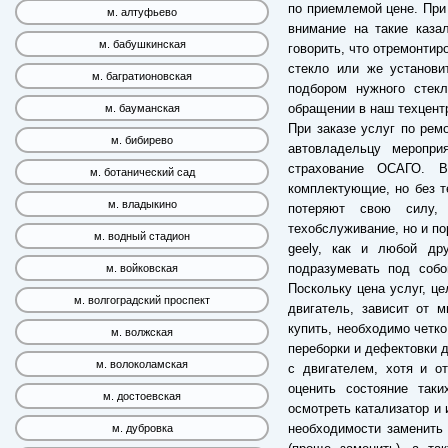
по приемлемой цене. При 
м. алтуфьево
внимание на такие каза
м. бабушкинская
говорить, что отремонтир
стекло или же установи
м. багратионовская
подбором нужного стек
обращении в наш техцент
м. бауманская
При заказе услуг по рем
м. бибирево
автовладельцу меропри
страхование ОСАГО. 
м. ботанический сад
комплектующие, но без т
м. владыкино
потеряют свою силу,
техобслуживание, но и по
м. водный стадион
geely, как и любой др
подразумевать под собо
м. войковская
Поскольку цена услуг, ц
м. волгоградский проспект
двигатель, зависит от 
купить, необходимо четк
м. волжская
переборки и дефектовки 
м. волоколамская
с двигателем, хотя и о
оценить состояние таки
м. достоевская
осмотреть катализатор и
необходимости заменить 
м. дубровка