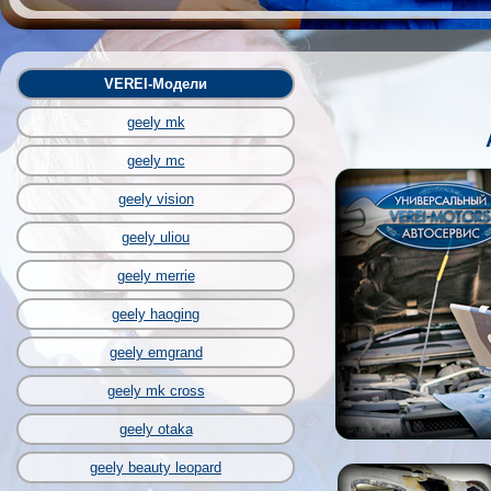
VEREI-Модели
geely mk
geely mc
geely vision
geely uliou
geely merrie
geely haoging
geely emgrand
geely mk cross
geely otaka
geely beauty leopard