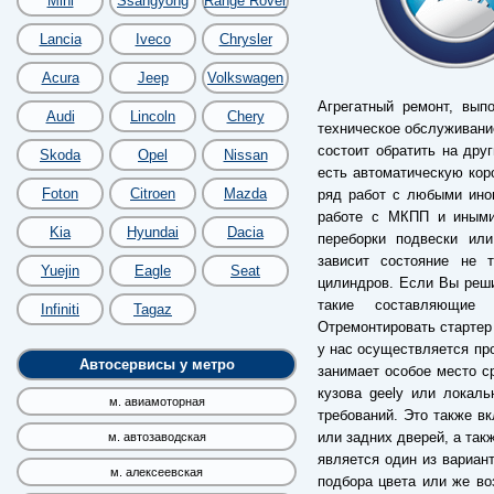
Mini
Ssangyong
Range Rover
Lancia
Iveco
Chrysler
Acura
Jeep
Volkswagen
Агрегатный ремонт, вып
Audi
Lincoln
Chery
техническое обслуживание
состоит обратить на дру
Skoda
Opel
Nissan
есть автоматическую коро
Foton
Citroen
Mazda
ряд работ с любыми ино
работе с МКПП и иными
Kia
Hyundai
Dacia
переборки подвески или
зависит состояние не 
Yuejin
Eagle
Seat
цилиндров. Если Вы реши
такие составляющие 
Infiniti
Tagaz
Отремонтировать стартер 
у нас осуществляется пр
Автосервисы у метро
занимает особое место с
кузова geely или локал
м. авиамоторная
требований. Это также в
или задних дверей, а так
м. автозаводская
является один из вариант
м. алексеевская
подбора цвета или же во