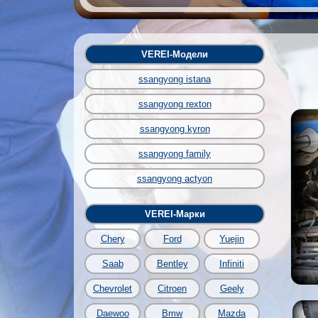
VEREI-Модели
ssangyong istana
ssangyong rexton
ssangyong kyron
ssangyong family
ssangyong actyon
VEREI-Марки
Chery
Ford
Yuejin
Saab
Bentley
Infiniti
Chevrolet
Citroen
Geely
Daewoo
Bmw
Mazda