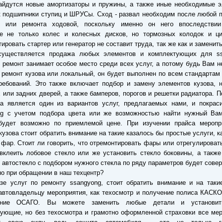
айдутся новые амортизаторы и пружины, а также иные необходимые э
к подшипники ступиц и ШРУСы. Сход - развал необходим после любой 
и или ремонта ходовой, поскольку именно он него впоследствии
ие не только колес и колесных дисков, но тормозных колодок и ци
ировать стартер или генератор не составит труда, так же как и заменить
существляется продажа любых элементов и комплектующих для ss
 ремонт занимает особое место среди всех услуг, а потому будь Вам 
ремонт кузова или локальный, он будет выполнен по всем стандартам
ебований. Это также включает подбор и замену элементов кузова, н
 или задних дверей, а также бамперов, порогов и решетки радиатора. П
а является один из вариантов услуг, предлагаемых нами, и покраси
ng с учетом подбора цвета или же возможностью найти нужный Вам
 будет возможно по приемлемой цене. При изучении прайса меропр
кузова стоит обратить внимание на такие казалось бы простые услуги, к
 фар. Стоит ли говорить, что отремонтировать фары или отрегулировать
вклеить лобовое стекло или же установить стекло боковины, а такж
 автостекло с подбором нужного стекла по ряду параметров будет сове
о при обращении в наш техцентр?
зе услуг по ремонту ssangyong, стоит обратить внимание и на таки
втовладельцу мероприятия, как техосмотр и получение полиса КАСКО
вание ОСАГО. Вы можете заменить любые детали и установит
ующие, но без техосмотра и грамотно оформленной страховки все ме