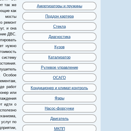
ит так же
Амортизаторы и пружины
яющие как
Поддон картера
, мосты
то ремонт
Стекла
уг, и она
ание ДВС.
Диагностика
нтировать
ет нужно
Кузов
стоимость
Катализатор
 систему
остояния.
Рулевое управление
глушитель
. Особое
ОСАГО
лементам,
оде работ
Кондиционер и климат-контроль
ионер или
Фары
лаждения
т идти о
Насос-форсунки
есполезно
ханизма,
Двигатель
 услуг по
приятии,
МКПП