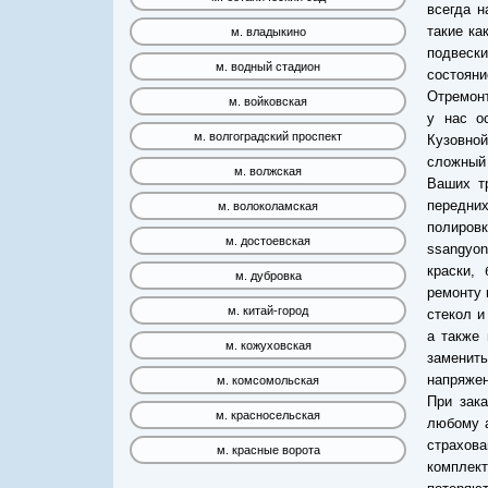
всегда н
такие ка
м. владыкино
подвеск
м. водный стадион
состоян
Отремонт
м. войковская
у нас о
м. волгоградский проспект
Кузовной
сложный 
м. волжская
Ваших тр
передних
м. волоколамская
полировк
м. достоевская
ssangyo
краски,
м. дубровка
ремонту 
м. китай-город
стекол и
а также 
м. кожуховская
заменить
напряжен
м. комсомольская
При зака
м. красносельская
любому а
страхо
м. красные ворота
комплект