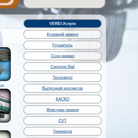
VEREI-Услуги
Кузовной ремонт
Глушитель
Сход-развал
Common Rail
Техосмотр
тор
Выпускной коллектор
КАСКО
Форсунки дизеля
CVT
Генератор