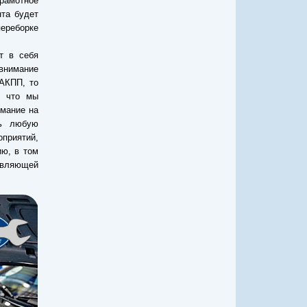
амотное
нта будет
ереборке
т в себя
 внимание
 АКПП, то
, что мы
мание на
ть любую
приятий,
ю, в том
авляющей