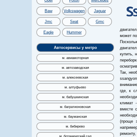
Opel
Foton
Mercedes
Baw
Volkswagen
Jaguar
Jmc
Seat
Gmc
двигател
Eagle
Hummer
может по
Поскольк
Автосервисы у метро
двигате
купить, 
м. авиамоторная
перебор
осматрив
м. автозаводская
Так, нео
м. алексеевская
ssangyo
внимание
м. алтуфьево
где, к с
необходи
м. бабушкинская
климат 
м. багратионовская
вместе с
необходи
м. бауманская
(проще 
м. бибирево
например
ремонту,
м. ботанический сад