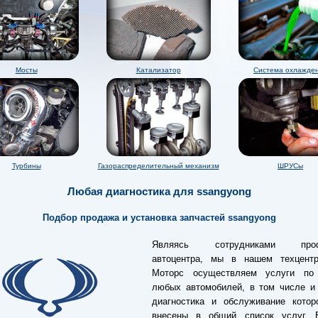
Мосты
Катализатор
Система охлажде
Турбины
Газораспределительный механизм
ШРУСы
Любая диагностика для ssangyong
Подбор продажа и установка запчастей ssangyong
Являясь сотрудниками проф
автоцентра, мы в нашем техцент
Моторс осуществляем услуги по
любых автомобилей, в том числе и
диагностика и обслуживание котор
внесены в общий список услуг.