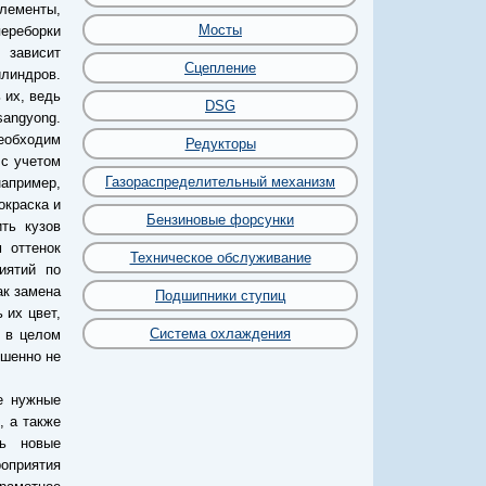
лементы,
Мосты
переборки
 зависит
Сцепление
линдров.
 их, ведь
DSG
angyong.
необходим
Редукторы
 с учетом
Газораспределительный механизм
апример,
окраска и
Бензиновые форсунки
ть кузов
 оттенок
Техническое обслуживание
иятий по
ак замена
Подшипники ступиц
 их цвет,
Система охлаждения
е в целом
ршенно не
е нужные
, а также
ь новые
роприятия