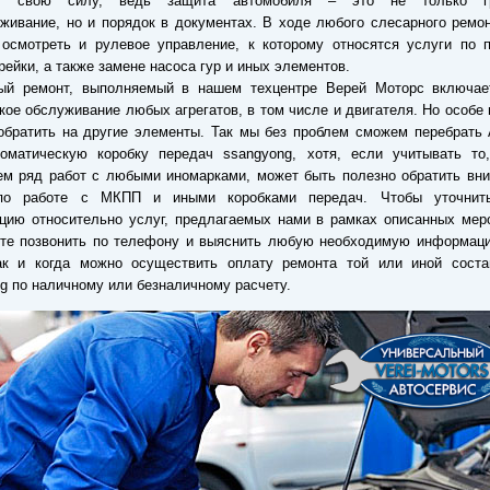
ют свою силу, ведь защита автомобиля – это не только гр
живание, но и порядок в документах. В ходе любого слесарного ремо
осмотреть и рулевое управление, к которому относятся услуги по п
рейки, а также замене насоса гур и иных элементов.
ный ремонт, выполняемый в нашем техцентре Верей Моторс включае
кое обслуживание любых агрегатов, в том числе и двигателя. Но особе
обратить на другие элементы. Так мы без проблем сможем перебрать
томатическую коробку передач ssangyong, хотя, если учитывать то
м ряд работ с любыми иномарками, может быть полезно обратить вни
по работе с МКПП и иными коробками передач. Чтобы уточни
ию относительно услуг, предлагаемых нами в рамках описанных меро
те позвонить по телефону и выяснить любую необходимую информаци
ак и когда можно осуществить оплату ремонта той или иной сост
g по наличному или безналичному расчету.