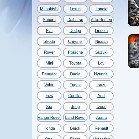
Mitsubishi
Lexus
Lancia
Subaru
Daihatsu
Alfa Romeo
Fiat
Dodge
Lincoln
Skoda
Chrysler
Nissan
Rover
Porsche
Suzuki
Mini
Toyota
Ldv
Peugeot
Dacia
Hyundai
Volvo
Tagaz
Isuzu
Faw
Cadillac
Audi
Kia
Jeep
Iveco
Range Rover
Land Rover
Acura
Honda
Buick
Renault