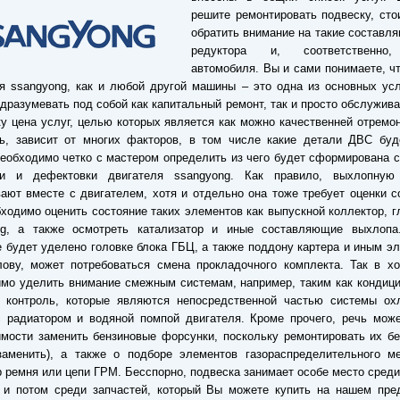
решите ремонтировать подвеску, сто
обратить внимание на такие составл
редуктора и, соответственно
автомобиля. Вы и сами понимаете, ч
я ssangyong, как и любой другой машины – это одна из основных усл
дразумевать под собой как капитальный ремонт, так и просто обслужив
у цена услуг, целью которых является как можно качественней отремо
ль, зависит от многих факторов, в том числе какие детали ДВС буд
необходимо четко с мастером определить из чего будет сформирована 
ки и дефектовки двигателя ssangyong. Как правило, выхлопную
ают вместе с двигателем, хотя и отдельно она тоже требует оценки с
бходимо оценить состояние таких элементов как выпускной коллектор, 
ng, а также осмотреть катализатор и иные составляющие выхлопа
 будет уделено головке блока ГБЦ, а также поддону картера и иным э
лову, может потребоваться смена прокладочного комплекта. Так в х
мо уделить внимание смежным системам, например, таким как кондиц
- контроль, которые являются непосредственной частью системы ох
 радиатором и водяной помпой двигателя. Кроме прочего, речь може
мости заменить бензиновые форсунки, поскольку ремонтировать их б
заменить), а также о подборе элементов газораспределительного ме
 ремня или цепи ГРМ. Бесспорно, подвеска занимает особе место среди
 и потом среди запчастей, который Вы можете купить на нашем пред