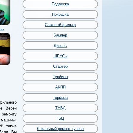
Подвеска
Покраска
Сажевый фильтр
ния
Бампер
Дизель
ШРУСы
Стартер
Турбины
АКПП
Тормоза
ильного
ТНВД
ре Верей
 ремонту
ГБЦ
 машины,
ой также
Локальный ремонт кузова
 Если Вы