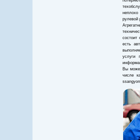
потеря
техобслу
неплохо 
рулевой 
Агрегат
техничес
состоит 
есть ав
выполняе
услуги 
информац
Вы може
числе к
ssangyon