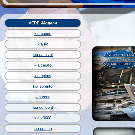
VEREI-Модели
kia bongo
kia rio
kia carnival
kia cerato
kia opirus
kia sorento
kia ceed
kia concord
kia k3600
kia optima