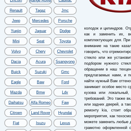
Lincoln
Range Rover
Cadillac
Renault
Tagaz
Jmc
Jeep
Mercedes
Porsche
колодок и цилиндров. Отр
Yuejin
Jaguar
Dodge
как и заменить их, в
комплектующих для. При 
Mini
Seat
Toyota
внимание на такие каза
Volvo
Chery
Chevrolet
говорить, что отремонтир
стекло или же установи
Dacia
Acura
Ssangyong
подбором нужного стек
обращении в наш техцен
Buick
Suzuki
Gmc
предлагаемых нами, и п
найти нужный Вам оттено
Eagle
Baw
Ford
занимает особое место с
Mazda
Bmw
Ldv
кузова или локальный
требований. Это также в
Daihatsu
Alfa Romeo
Faw
или задних дверей, а так
ремонту kia, стоит об
Citroen
Land Rover
Hyundai
мероприятия, как техосм
можете заменить любые д
Fiat
Isuzu
Lexus
грамотно оформленной с