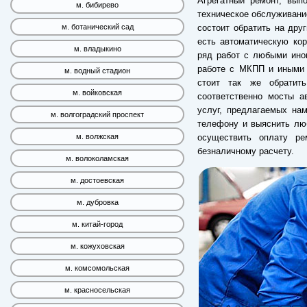
Агрегатный ремонт, вып
м. бибирево
техническое обслуживание
состоит обратить на дру
м. ботанический сад
есть автоматическую кор
м. владыкино
ряд работ с любыми ино
работе с МКПП и иными 
м. водный стадион
стоит так же обратит
м. войковская
соответственно мосты а
услуг, предлагаемых на
м. волгоградский проспект
телефону и выяснить лю
осуществить оплату р
м. волжская
безналичному расчету.
м. волоколамская
м. достоевская
м. дубровка
м. китай-город
м. кожуховская
м. комсомольская
м. красносельская