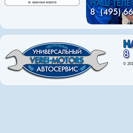
м. красные ворота
© 20