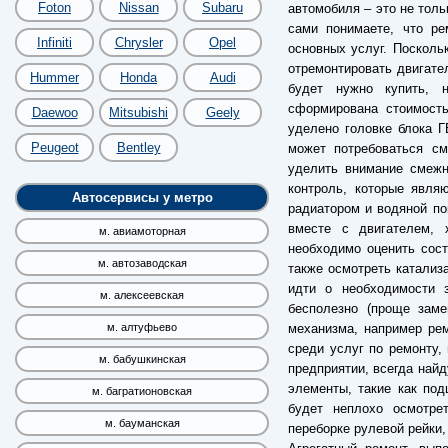
Foton
Nissan
Subaru
автомобиля – это не толь
сами понимаете, что ре
Infiniti
Chrysler
Opel
основных услуг. Посколь
отремонтировать двигате
Hummer
Honda
Audi
будет нужно купить, 
сформирована стоимость
Daewoo
Mitsubishi
Geely
уделено головке блока Г
Peugeot
Bentley
может потребоваться см
уделить внимание смежн
контроль, которые явля
Автосервисы у метро
радиатором и водяной по
вместе с двигателем, 
м. авиамоторная
необходимо оценить сост
м. автозаводская
также осмотреть катализ
идти о необходимости з
м. алексеевская
бесполезно (проще заме
механизма, например ре
м. алтуфьево
среди услуг по ремонту,
м. бабушкинская
предприятии, всегда най
элементы, такие как по
м. багратионовская
будет неплохо осмотре
м. бауманская
переборке рулевой рейки,