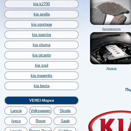
kia k2700
kia avella
kia sportage
Катализатор
kia spectra
kia shuma
kia picanto
kia soul
Дизель
kia magentis
kia besta
По
VEREI-Марки
Lancia
Volkswagen
Skoda
Iveco
Rover
Saab