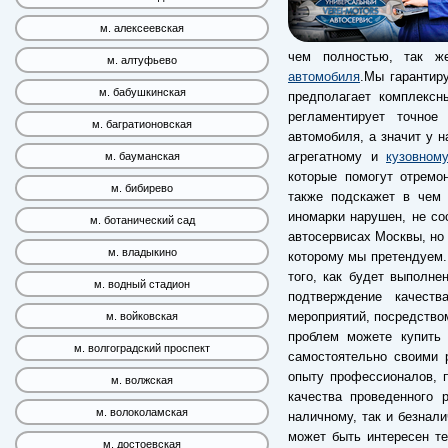
м. алексеевская
чем полностью, так 
м. алтуфьево
автомобиля
.Мы гарантир
м. бабушкинская
предполагает комплексн
регламентирует точное
м. багратионовская
автомобиля, а значит у н
агрегатному и
кузовном
м. бауманская
которые помогут отремо
м. бибирево
также подскажет в чем 
иномарки нарушен, не со
м. ботанический сад
автосервисах Москвы, но
м. владыкино
которому мы претендуем. 
того, как будет выполне
м. водный стадион
подтверждение качест
мероприятий, посредство
м. войковская
проблем можете купить 
м. волгоградский проспект
самостоятельно своими 
опыту профессионалов, п
м. волжская
качества проведенного 
м. волоколамская
наличному, так и безнали
может быть интересен т
м. достоевская