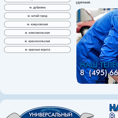
удачным.
м. дубровка
м. китай-город
м. кожуховская
м. комсомольская
м. красносельская
м. красные ворота