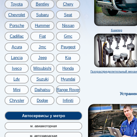
Toyota
Bentley
Chery
Chevrolet
Subaru
Seat
Porsche
Hummer
Nissan
Бампер
Cadillac
Fiat
Gmc
Acura
Jmc
Peugeot
Lancia
Jeep
Kia
Iveco
Mitsubishi
Honda
Газораспределительный меха
Ldv
Suzuki
Hyundai
Mini
Daihatsu
Range Rover
Устране
Chrysler
Dodge
Infiniti
Автосервисы у метро
м. авиамоторная
м. автозаводская