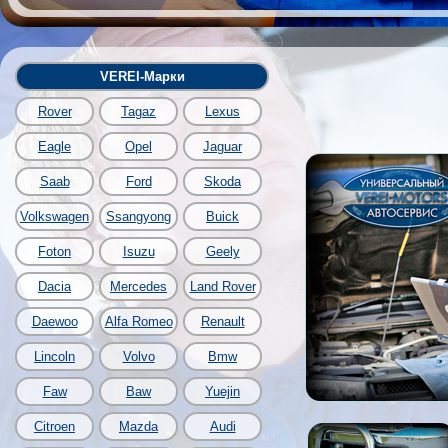
VEREI-Марки
Rover
Tagaz
Lexus
Eagle
Opel
Jaguar
Saab
Ford
Skoda
Volkswagen
Ssangyong
Buick
Foton
Isuzu
Geely
Dacia
Mercedes
Land Rover
Daewoo
Alfa Romeo
Renault
Lincoln
Volvo
Bmw
Faw
Baw
Yuejin
Citroen
Mazda
Audi