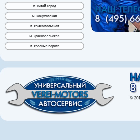
м. китай-город
м. кожуховская
м. комсомольская
м. красносельская
м. красные ворота
© 20