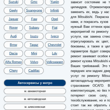
Suzuki
Gmc
Yuejin
зависит состояние не 
цилиндров. Отремонтиро
Geely
Ssangyong
Infiniti
заменить их, ведь у на
для Mitsubishi. Покраск
Jaguar
Faw
Opel
нами, и покрасить кузов
нужный Вам оттенок крас
Rover
Subaru
Fiat
мероприятий по ремонту 
Audi
Isuzu
Iveco
услуги, как замена сте
отрегулировать их цвет
Bmw
Tagaz
Chevrolet
боковины, а также в це
параметров будет совер
Dacia
Mini
Ldv
ремонт занимает особое 
ремонт кузова Mitsubishi
Alfa Romeo
Volvo
Volkswagen
Ваших требований. Это 
Chery
Cadillac
передних или задних двер
услуг по ремонту Mitsu
автовладельцу мероприяти
Автосервисы у метро
страхование ОСАГО. 
комплектующие, но без т
м. авиамоторная
потеряют свою силу,
м. автозаводская
техобслуживание, но и п
стоит так же обратить 
м. алексеевская