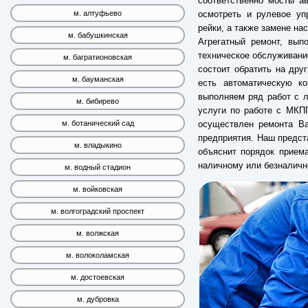
соответственно мосты а
осмотреть и рулевое уп
м. алтуфьево
рейки, а также замене на
м. бабушкинская
Агрегатный ремонт, вып
техническое обслуживание
м. багратионовская
состоит обратить на дру
м. бауманская
есть автоматическую ко
выполняем ряд работ с 
м. бибирево
услуги по работе с МКПП
осуществлен ремонта Ва
м. ботанический сад
предприятия. Наш предст
м. владыкино
объяснит порядок прием
наличному или безналичн
м. водный стадион
м. войковская
м. волгоградский проспект
м. волжская
м. волоколамская
м. достоевская
м. дубровка