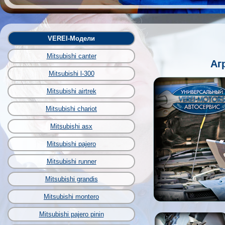
VEREI-Модели
Mitsubishi canter
Аг
Mitsubishi l-300
Mitsubishi airtrek
Mitsubishi chariot
Mitsubishi asx
Mitsubishi pajero
Mitsubishi runner
Mitsubishi grandis
Mitsubishi montero
Mitsubishi pajero pinin