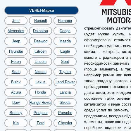
VEREI-Марки
Jmc
Renault
Hummer
отремонтировать двигате
Mercedes
Daihatsu
Dodge
будет нужно купить, 
сформирована стоимос
Jeep
Daewoo
Mazda
необходимо уделить вним
Hyundai
Citroen
Eagle
климат - контроль, кот
вместе с радиатором и 
Foton
Lincoln
Seat
необходимости заменить 
(проще заменить), а та
Saab
Nissan
Toyota
например ремня или цеп
также поддону картера 
Buick
Lexus
Land Rover
прокладочного комплек
Acura
Honda
Lancia
двигателем, хотя и отдел
состояние таких элемен
Baw
Range Rover
Skoda
катализатор и иные сост
среди услуг по ремонту,
Bentley
Peugeot
Porsche
предприятии, всегда най
элементы, такие как под
Kia
Ford
Chrysler
переборки подвески или