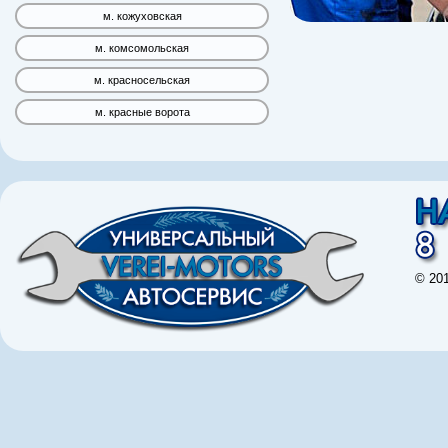
м. кожуховская
м. комсомольская
м. красносельская
м. красные ворота
© 20