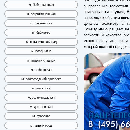
лист, где начало – это п
м. бабушкинская
выправлению геометрии 
описанных выше услуг, В
м. багратионовская
напоследок обратим вним
цена за техосмотр, а т
м. бауманская
Почему мы обращаем вним
м. бибирево
запчасти и качество об
можете получить, если 
м. ботанический сад
который полный порядок!
м. владыкино
м. водный стадион
м. войковская
м. волгоградский проспект
м. волжская
м. волоколамская
м. достоевская
м. дубровка
м. китай-город