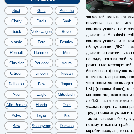
VEREI-Марки
Seat
Gmc
Porsche
запчастей, купить котор
Chery
Dacia
Saab
внимание на то, что 
комплектующих, но и разл
Buick
Volkswagen
Rover
двигателя Mitsubishi co
комплектующих, и в том
Mazda
Ford
Bentley
обслуживания ДВС, кот
Renault
Hummer
Mini
двигателя покажет, что 
по ряду показателей, м
Chrysler
Peugeot
Acura
ремонтных мероприятий.
бензиновых форсунок ил
Citroen
Lincoln
Nissan
элемента газораспредели
чего возникла неполадка
Daihatsu
Faw
Jaguar
ГБЦ (головки блока), а 
Audi
Eagle
Mitsubishi
мотористам, также как и 
любой части системы о
Alfa Romeo
Honda
Opel
указывающие на неиспра
труда поможет устранить
Volvo
Tagaz
Kia
так же заварить бочку гл
потому в нашем прайс -
Baw
Ssangyong
Daewoo
коробки передач, то есть