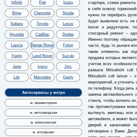
Infiniti
Fiat
Isuzu
стартера, схема ремонта
в себя осмотр тормозной
Bmw
Chevrolet
Skoda
нужно ли перебрать руле
будет выявлено есть ли н
Subaru
Toyota
Lexus
lancer и редуктором, п
слесарный ремонт – одн
Hyundai
Cadillac
Dodge
Именно поэтому обращае
Lancia
Range Rover
Foton
части, будь то рычаги ил
такие элементы как по
Yuejin
Land Rover
Suzuki
продажа которых являетс
учетом всех особенносте
Jeep
Iveco
Jmc
развала Mitsubishi col
Mitsubishi colt lancer 
Ldv
Mercedes
Geely
мероприятий, и уточнить 
по телефону. Когда речь 
Автосервисы у метро
замена автомобильного с
стекла, чтобы вклеить их
м. авиамоторная
так противотуманки можн
вытянуть вмятины или о
м. автозаводская
автомобиля, а может быть
м. алексеевская
дверей и заканчивая б
обговорено с Вами. Дело
м. алтуфьево