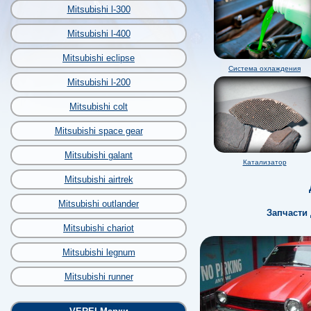
Mitsubishi l-300
Mitsubishi l-400
Mitsubishi eclipse
Система охлаждения
Mitsubishi l-200
Mitsubishi colt
Mitsubishi space gear
Mitsubishi galant
Катализатор
Mitsubishi airtrek
Mitsubishi outlander
Запчасти 
Mitsubishi chariot
Mitsubishi legnum
Mitsubishi runner