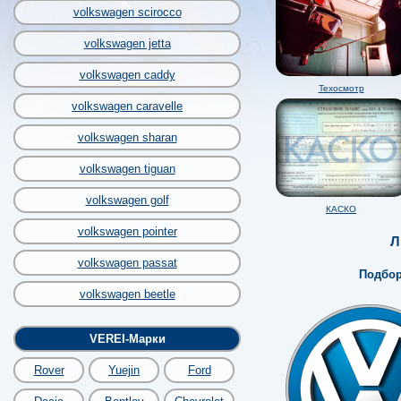
volkswagen scirocco
volkswagen jetta
volkswagen caddy
Техосмотр
volkswagen caravelle
volkswagen sharan
volkswagen tiguan
volkswagen golf
КАСКО
volkswagen pointer
Л
volkswagen passat
Подбор
volkswagen beetle
VEREI-Марки
Rover
Yuejin
Ford