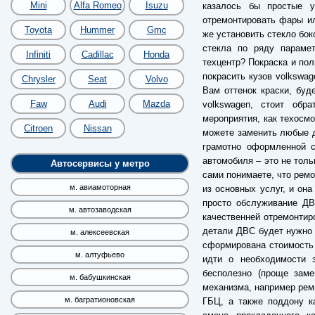
Mini
Alfa Romeo
Isuzu
казалось бы простые у
отремонтировать фары ил
Toyota
Hummer
Gmc
же установить стекло бок
стекла по ряду параме
Infiniti
Cadillac
Honda
техцентр? Покраска и пол
покрасить кузов volkswa
Chrysler
Seat
Volvo
Вам оттенок краски, буд
Faw
Audi
Mazda
volkswagen, стоит обр
мероприятия, как техосм
Citroen
Nissan
можете заменить любые д
грамотно оформленной с
автомобиля – это не толь
Автосервисы у метро
сами понимаете, что ремо
м. авиамоторная
из основных услуг, и она
просто обслуживание ДВ
м. автозаводская
качественней отремонтиро
детали ДВС будет нужно 
м. алексеевская
сформирована стоимость 
м. алтуфьево
идти о необходимости з
бесполезно (проще заме
м. бабушкинская
механизма, например рем
м. багратионовская
ГБЦ, а также поддону к