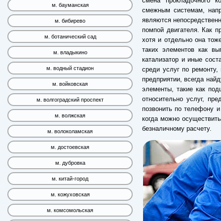
смена прокладочного к
м. бауманская
смежным системам, напр
являются непосредственн
м. бибирево
помпой двигателя. Как п
м. ботанический сад
хотя и отдельно она тоже
таких элементов как вы
м. владыкино
катализатор и иные сост
м. водный стадион
среди услуг по ремонту,
предприятии, всегда най
м. войковская
элементы, такие как по
относительно услуг, пр
м. волгоградский проспект
позвонить по телефону 
м. волжская
когда можно осуществить
безналичному расчету.
м. волоколамская
м. достоевская
м. дубровка
м. китай-город
м. кожуховская
м. комсомольская