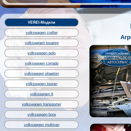
VEREI-Модели
volkswagen crafter
Агр
volkswagen touareg
volkswagen polo
volkswagen corrado
volkswagen phaeton
volkswagen touran
volkswagen lt
volkswagen transporter
volkswagen bora
volkswagen multivan