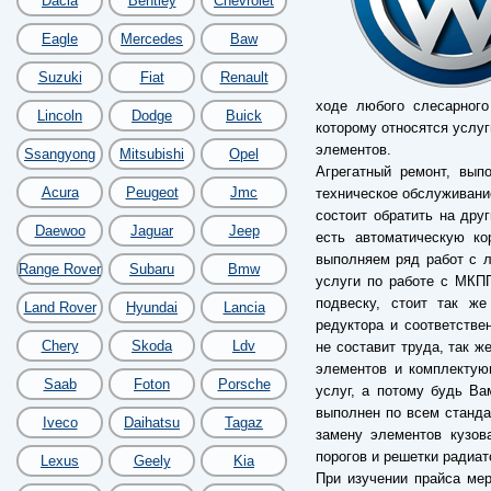
Dacia
Bentley
Chevrolet
Eagle
Mercedes
Baw
Suzuki
Fiat
Renault
ходе любого слесарного
Lincoln
Dodge
Buick
которому относятся услуг
элементов.
Ssangyong
Mitsubishi
Opel
Агрегатный ремонт, вып
Acura
Peugeot
Jmc
техническое обслуживание
состоит обратить на дру
Daewoo
Jaguar
Jeep
есть автоматическую ко
выполняем ряд работ с 
Range Rover
Subaru
Bmw
услуги по работе с МКП
подвеску, стоит так же
Land Rover
Hyundai
Lancia
редуктора и соответстве
Chery
Skoda
Ldv
не составит труда, так ж
элементов и комплектую
Saab
Foton
Porsche
услуг, а потому будь В
выполнен по всем станда
Iveco
Daihatsu
Tagaz
замену элементов кузов
порогов и решетки радиат
Lexus
Geely
Kia
При изучении прайса мер