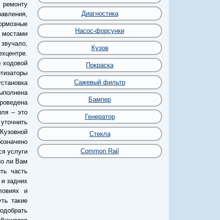
 ремонту
Диагностика
авления,
тормозные
Насос-форсунки
с мостами
 звучало,
Кузов
хцентре.
 ходовой
Покраска
ртизаторы
Сажевый фильтр
установка
выполнена
Бампер
роведена
иля – это
Генератор
уточнить
 Кузовной
Стекла
бозначено
Common Rail
ся услуги
но ли Вам
ть часть
 и задних
ловиях и
уть такие
подобрать