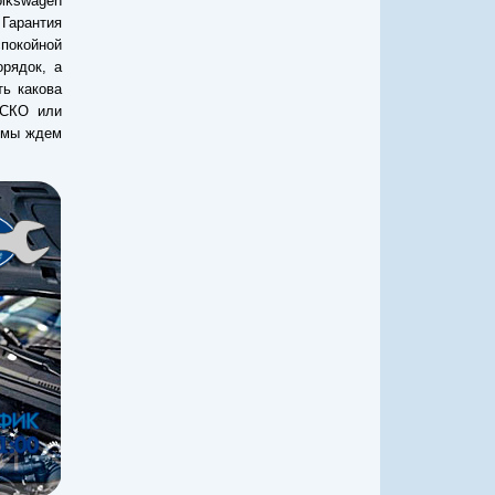
olkswagen
 Гарантия
спокойной
рядок, а
ть какова
АСКО или
 мы ждем