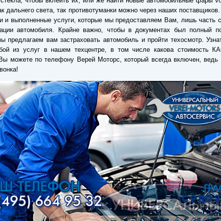
стекла, чтобы вклеить их, или же найти новые автомобильные фары v
 как дальнего света, так противотуманки можно через наших поставщиков.
и и выполненные услуги, которые мы предоставляем Вам, лишь часть 
тации автомобиля. Крайне важно, чтобы в документах был полный по
ы предлагаем вам застраховать автомобиль и пройти техосмотр. Узна
бой из услуг в нашем техцентре, в том числе какова стоимость К
Вы можете по телефону Верей Моторс, который всегда включен, ведь
вонка!