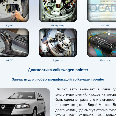
Кузов
Генератор
ОСАГО
АКПП
Тормоза
Покраска
Диагностика volkswagen pointer
Запчасти для любых модификаций volkswagen pointer
Ремонт авто включает в себя до
много мероприятий, каждое из кото
быть сделано правильно и в оговоре
в нашем техцентре Верей Моторс. В
долго искать, где смогут отремонтиро
чтобы Вас устроила не тольк