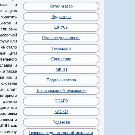
стике и
Катализатор
о и цена
Редукторы
 обратить
ников и
ШРУСы
Если речь
выхлопной
Рулевое управление
трубу или
 не стало
Техосмотр
рыв цепи
Сцепление
тельного
оладка и
МКПП
, а также
же как и
Поддон картера
 системы
er, стоит
Техническое обслуживание
оторного
ОСАГО
е должно
димо его
КАСКО
 заставим
олняем и
Подвеска
АКПП, как
же замену
Газораспределительный механизм