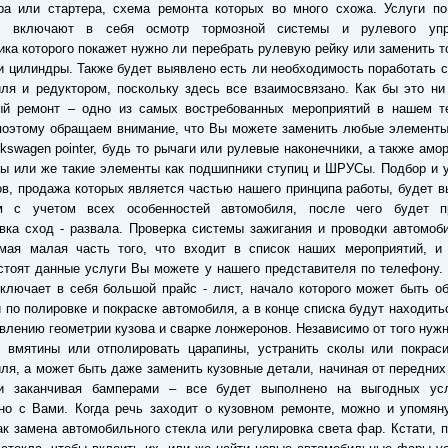
ра или стартера, схема ремонта которых во много схожа. Услуги по
и включают в себя осмотр тормозной системы и рулевого упр
ика которого покажет нужно ли перебрать рулевую рейку или заменить 
и цилиндры. Также будет выявлено есть ли необходимость поработать 
ля и редуктором, поскольку здесь все взаимосвязано. Как бы это ни
ый ремонт – одно из самых востребованных мероприятий в нашем те
поэтому обращаем внимание, что Вы можете заменить любые элементы
lkswagen pointer, будь то рычаги или рулевые наконечники, а также амо
ы или же такие элементы как подшипники ступиц и ШРУСы. Подбор и 
в, продажа которых является частью нашего принципа работы, будет 
м с учетом всех особенностей автомобиля, после чего будет п
вка сход - развала. Проверка системы зажигания и проводки автомоб
мая малая часть того, что входит в список наших мероприятий, и 
стоят данные услуги Вы можете у нашего представителя по телефону.
ключает в себя большой прайс - лист, начало которого может быть о
 по полировке и покраске автомобиля, а в конце списка будут находить
влению геометрии кузова и сварке лонжеронов. Независимо от того нуж
ь вмятины или отполировать царапины, устранить сколы или покраси
ля, а может быть даже заменить кузовные детали, начиная от передних
и заканчивая бамперами – все будет выполнено на выгодных ус
но с Вами. Когда речь заходит о кузовном ремонте, можно и упомян
ак замена автомобильного стекла или регулировка света фар. Кстати, 