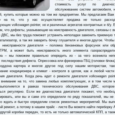
стоимость услуг по диагно
обслуживанию систем автомобиля, н
й, купить которые можно на том же предприятии. Мы предлагаем Вам
е на то, что у нас осуществляет продажа не только расход
ующих volkswagen pointer, но и различных агрегатов контрактных и б/у. 
ом, что дефекты, указывающие на неисправность двигателя, связаны с 
 ДВС, мы без труда поможет устранить неполадки заменить приемную 
атализатор, а так же заварить бочку глушителя и многое другое. Чтобы
й неисправности двигателя – поломка бензиновых форсунок или об
 ГРМ, а может быть неисправность иного элемента газораспредели
ма – мы поможем правильно опередить из - за чего возникла неп
 последствия дефекта. Опрессовка или фрезеровка ГБЦ (головки блока)
поддона картера и многое другое под силу нашим мотористам, так
ание кондиционера и климат - контроля в целом, как и любой части
ия двигателя. Когда речь идет о ремонте двигателя volkswagen point
 внимание на то, что замена любых комплектующих, и в том числе м
выполняется в рамках технического обслуживания ДВС, которо
ься регулярно. Если же диагностика двигателя покажет, что необхо
ировать, или вы и сами это определили по ряду показателей, мы не
го ждать и быстро определим список ремонтных мероприятий. Мы вып
ый ремонт, а потому в нашем прайс - листе Вы можете найти переборку 
другой коробки передач, то есть не только автоматической КПП, а так