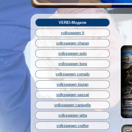
VEREI-Модели
volkswagen lt
volkswagen sharan
volkswagen polo
volkswagen bora
volkswagen corrado
volkswagen touran
volkswagen passat
volkswagen caravelle
volkswagen jetta
volkswagen crafter