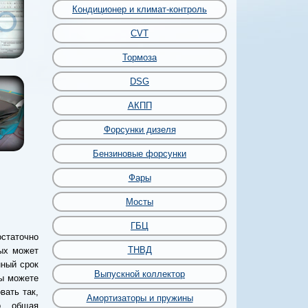
Кондиционер и климат-контроль
CVT
Тормоза
DSG
АКПП
Форсунки дизеля
Бензиновые форсунки
Фары
Мосты
ГБЦ
статочно
ТНВД
рых может
нный срок
Выпускной коллектор
ы можете
вать так,
Амортизаторы и пружины
о общая