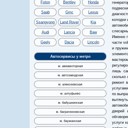
Foton
Bentley
Honda
генерато
подвеск
Saab
Gmc
Lexus
диагност
колодки 
Ssangyong
Land Rover
Kia
автомоби
слесарн
Audi
Lancia
Baw
Именно 
Geely
Dacia
Lincoln
части vo
и пружин
элементо
Автосервисы у метро
мастеро
регулиро
м. авиамоторная
лишь са
м. автозаводская
сколько 
ремонт в
м. алексеевская
услугами
по выпра
м. алтуфьево
вытянут
м. бабушкинская
автомоби
дверей 
м. багратионовская
обговоре
м. бауманская
услуги к