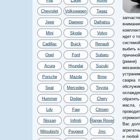
Fiat
Eagle
Rover
Chevrolet
Volkswagen
Tagaz
запчасте
Jeep
Daewoo
Daihatsu
внимани
комплект
Mini
Skoda
Volvo
идет о т
системой
Cadillac
Buick
Renault
выбить к
Opel
Ford
Subaru
причино
(ремня)
Acura
Hyundai
Suzuki
механиз
устраним
Porsche
Mazda
Bmw
сварка 
обслужив
Seat
Mercedes
Toyota
охлажден
Hummer
Dodge
Chery
обратить
масла, 
Ldv
Faw
Citroen
проводит
отремонт
Nissan
Infiniti
Range Rover
Вас дол
агрегатн
Mitsubishi
Peugeot
Jmc
и любой 