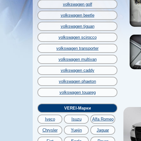
volkswagen golf
volkswagen beetle
volkswagen tiguan
volkswagen scirocco
volkswagen transporter
volkswagen multivan
volkswagen caddy
volkswagen phaeton
volkswagen touareg
VEREI-Марки
Iveco
Isuzu
Alfa Romeo
Chrysler
Yuejin
Jaguar