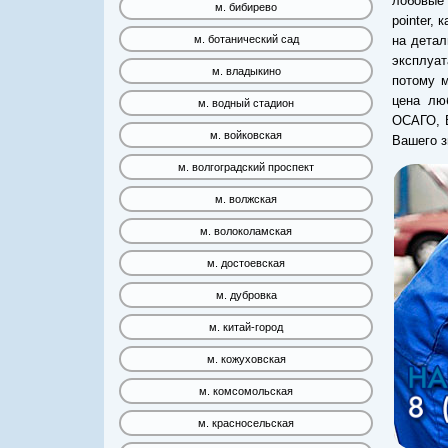
лобовые 
м. бибирево
pointer,
на детал
м. ботанический сад
эксплуа
м. владыкино
потому м
цена лю
м. водный стадион
ОСАГО, 
м. войковская
Вашего з
м. волгоградский проспект
м. волжская
м. волоколамская
м. достоевская
м. дубровка
м. китай-город
м. кожуховская
м. комсомольская
м. красносельская