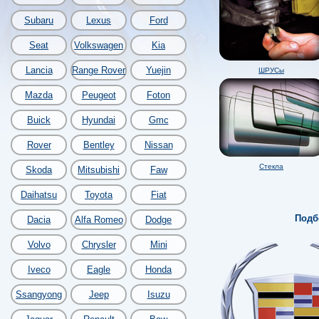
Subaru
Lexus
Ford
Seat
Volkswagen
Kia
Lancia
Range Rover
Yuejin
ШРУСы
Mazda
Peugeot
Foton
Buick
Hyundai
Gmc
Rover
Bentley
Nissan
Стекла
Skoda
Mitsubishi
Faw
Daihatsu
Toyota
Fiat
Подбо
Dacia
Alfa Romeo
Dodge
Volvo
Chrysler
Mini
Iveco
Eagle
Honda
Ssangyong
Jeep
Isuzu