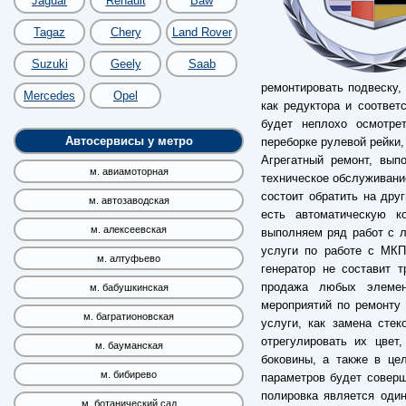
Jaguar
Renault
Baw
Tagaz
Chery
Land Rover
Suzuki
Geely
Saab
ремонтировать подвеску, 
Mercedes
Opel
как редуктора и соответ
будет неплохо осмотре
Автосервисы у метро
переборке рулевой рейки,
Агрегатный ремонт, вып
м. авиамоторная
техническое обслуживание
состоит обратить на дру
м. автозаводская
есть автоматическую ко
м. алексеевская
выполняем ряд работ с 
услуги по работе с МКП
м. алтуфьево
генератор не составит 
продажа любых элемен
м. бабушкинская
мероприятий по ремонту 
м. багратионовская
услуги, как замена сте
отрегулировать их цвет
м. бауманская
боковины, а также в це
м. бибирево
параметров будет соверш
полировка является один
м. ботанический сад