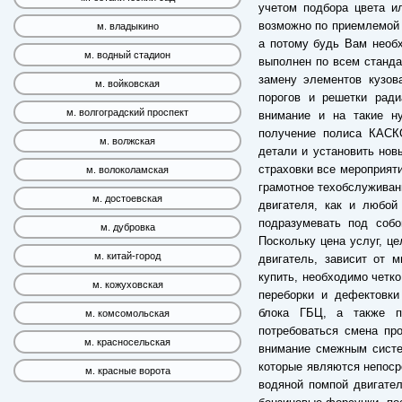
учетом подбора цвета и
возможно по приемлемой ц
м. владыкино
а потому будь Вам необх
м. водный стадион
выполнен по всем станда
замену элементов кузов
м. войковская
порогов и решетки радиа
м. волгоградский проспект
внимание и на такие н
получение полиса КАСК
м. волжская
детали и установить нов
страховки все мероприяти
м. волоколамская
грамотное техобслуживани
м. достоевская
двигателя, как и любой
подразумевать под собо
м. дубровка
Поскольку цена услуг, ц
м. китай-город
двигатель, зависит от 
купить, необходимо четк
м. кожуховская
переборки и дефектовки
блока ГБЦ, а также п
м. комсомольская
потребоваться смена пр
м. красносельская
внимание смежным систем
которые являются непоср
м. красные ворота
водяной помпой двигател