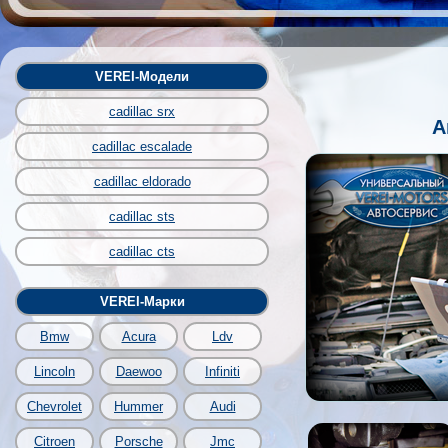
VEREI-Модели
cadillac srx
А
cadillac escalade
cadillac eldorado
cadillac sts
cadillac cts
VEREI-Марки
Bmw
Acura
Ldv
Lincoln
Daewoo
Infiniti
Chevrolet
Hummer
Audi
Citroen
Porsche
Jmc