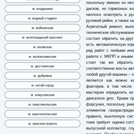
поскольку именно он нег
дисков, но тормозных к
м. владыкино
неплохо осмотреть и ру
м. водный стадион
рулевой рейки, а также з
Агрегатный ремонт, вып
м. войковская
техническое обслуживание
м. волгоградский проспект
состоит обратить на дру
есть автоматическую кор
м. волжская
ряд работ с любыми ино
работе с МКПП и иными 
м. волоколамская
стоит так же обратит
м. достоевская
соответственно мосты авт
любой другой машины – эт
м. дубровка
является как можно ка
м. китай-город
факторов, в том числе 
мастером определить из
м. кожуховская
двигателя gmc. Кроме пр
форсунки, поскольку рем
м. комсомольская
элементов газораспред
м. красносельская
правило, выхлопную сис
тоже требует оценки сост
м. красные ворота
выпускной коллектор, гл