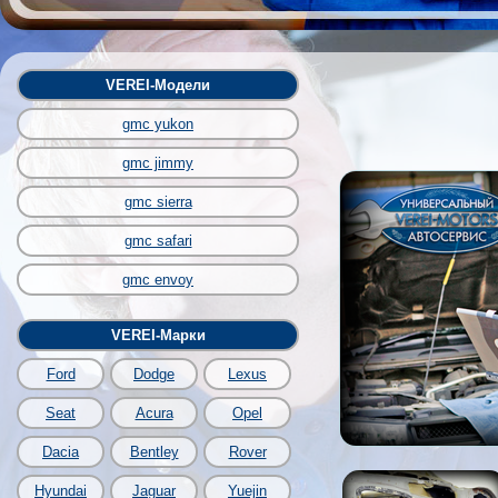
VEREI-Модели
gmc yukon
gmc jimmy
gmc sierra
gmc safari
gmc envoy
VEREI-Марки
Ford
Dodge
Lexus
Seat
Acura
Opel
Dacia
Bentley
Rover
Hyundai
Jaguar
Yuejin