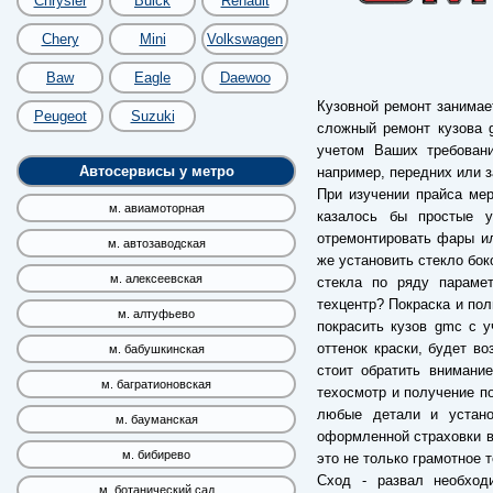
Chrysler
Buick
Renault
Chery
Mini
Volkswagen
Baw
Eagle
Daewoo
Кузовной ремонт занимае
Peugeot
Suzuki
сложный ремонт кузова 
учетом Ваших требовани
Автосервисы у метро
например, передних или з
При изучении прайса мер
м. авиамоторная
казалось бы простые у
отремонтировать фары ил
м. автозаводская
же установить стекло бок
м. алексеевская
стекла по ряду параме
техцентр? Покраска и пол
м. алтуфьево
покрасить кузов gmc с 
оттенок краски, будет в
м. бабушкинская
стоит обратить внимани
м. багратионовская
техосмотр и получение п
любые детали и устано
м. бауманская
оформленной страховки в
м. бибирево
это не только грамотное 
Сход - развал необход
м. ботанический сад