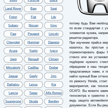
Volvo
Porsche
Buick
Land Rover
Baw
Seat
Foton
Fiat
Ldv
потому будь Вам необхо
Subaru
Nissan
Gmc
по всем стандартам с у
элементов кузова, напри
Faw
Peugeot
Lincoln
решетки радиатора.
Chevrolet
Hummer
Daewoo
При изучении прайса мер
казалось бы простые у
Acura
Yuejin
Iveco
отремонтировать фары H
стекло или же установи
Jeep
Renault
Citroen
подбором нужного стек
обращении в наш техцен
Mitsubishi
Cadillac
Dodge
предлагаемых нами, и п
Jaguar
Geely
Jmc
найти нужный Вам оттенок
по ремонту Honda, стои
Daihatsu
Lexus
Kia
мероприятия, как техос
ОСАГО. Вы можете замен
Lancia
Tagaz
Alfa Romeo
техосмотра и грамотно 
ведь защита автомобиля
Ssangyong
Skoda
Bentley
документах. Если Вы реши