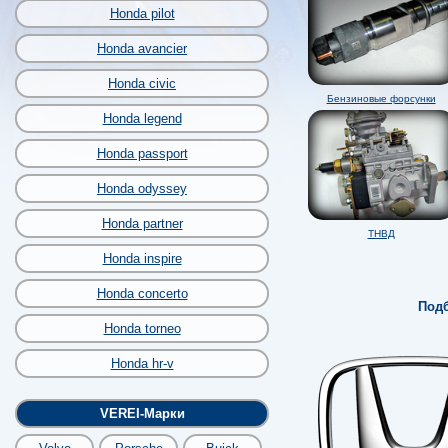
Honda pilot
Honda avancier
Honda civic
Бензиновые форсунки
Honda legend
Honda passport
Honda odyssey
Honda partner
ТНВД
Honda inspire
Honda concerto
Подб
Honda torneo
Honda hr-v
VEREI-Марки