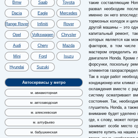
Bmw
Saab
Toyota
такие составляющие Hon
развал необходим после
Dacia
Eagle
Mercedes
именно он него впоследс
тормозных колодок и цили
Range Rover
Infiniti
Rover
другой машины – это одн
капитальный ремонт, та
Opel
Volkswagen
Chrysler
которых является как мож
Audi
Chery
Mazda
факторов, в том числе 
мастером определить из
Mini
Ford
Isuzu
двигателя Honda. Кроме 
форсунки, поскольку рем
Hyundai
Suzuki
элементов газораспредел
Так в ходе работ необхо
Автосервисы у метро
кондиционер или климат 
охлаждения вместе с рад
м. авиамоторная
систему осматривают вм
состояния. Так, необходи
м. автозаводская
глушитель Honda, а такж
м. алексеевская
внимание будет уделено 
где, к слову, может потр
м. алтуфьево
занимает особе место с
можете купить на нашем 
м. бабушкинская