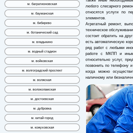
также иные необходимы
м. багратионовская
любого слесарного ремон
относятся услуги по пе
м. бауманская
элементов.
м. бибирево
Агрегатный ремонт, вып
техническое обслуживание
м. ботанический сад
состоит обратить на дру
есть автоматическую коро
м. владыкино
ряд работ с любыми ино
м. водный стадион
работе с МКПП и иным
относительно услуг, пр
м. войковская
позвонить по телефону 
м. волгоградский проспект
когда можно осуществ
наличному или безналичн
м. волжская
м. волоколамская
м. достоевская
м. дубровка
м. китай-город
м. кожуховская