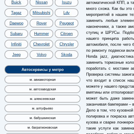
Buick
Nissan
Isuzu
автоматической КПП, а та
много схожа. Как бы это
Tagaz
Mitsubishi
Ldv
мероприятий в нашем те
заменить любые элемен
Daewoo
Rover
Peugeot
наконечники, а также а
ступиц и ШРУСы. Подбор
Subaru
Hummer
Citroen
нашего принципа работ
Infiniti
Chevrolet
Chrysler
автомобиля, после чего б
по ремонту подвески вкл
Jeep
Volvo
Skoda
Honda jazz, диагностик
заменить тормозные коло
поработать с мостами а
Автосервисы у метро
Проверка системы зажига
м. авиамоторная
что входит в список на
можете у нашего предста
м. автозаводская
вмятины или отполировать
может быть даже замени
м. алексеевская
заканчивая бамперами – в
м. алтуфьево
Дело в том, что кузовной
полировка и покраска ав
м. бабушкинская
кузова и сварке лонжерон
м. багратионовская
такие услуги как замен