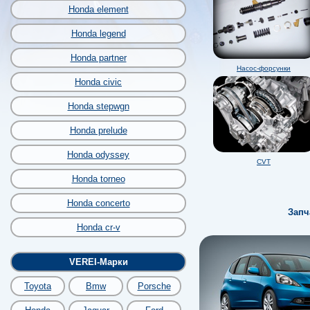
Honda element
Honda legend
Honda partner
Насос-форсунки
Honda civic
Honda stepwgn
Honda prelude
Honda odyssey
CVT
Honda torneo
Honda concerto
Запч
Honda cr-v
VEREI-Марки
Toyota
Bmw
Porsche