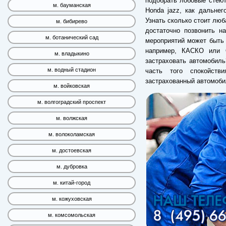
подобрать лобовые стекл
м. бауманская
Honda jazz, как дальнег
Узнать сколько стоит люб
м. бибирево
достаточно позвонить н
м. ботанический сад
мероприятий может быть 
например, КАСКО или 
м. владыкино
застраховать автомобиль
м. водный стадион
часть того спокойств
застрахованный автомоби
м. войковская
м. волгоградский проспект
м. волжская
м. волоколамская
м. достоевская
м. дубровка
м. китай-город
м. кожуховская
м. комсомольская