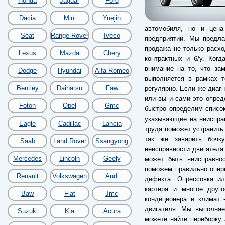
Honda
Jaguar
Ford
Dacia
Mini
Yuejin
автомобиля, но и цена
Seat
Range Rover
Iveco
предприятии. Мы предла
продажа не только расхо
Lexus
Mazda
Chery
контрактных и б/у. Когд
внимание на то, что за
Dodge
Hyundai
Alfa Romeo
выполняется в рамках т
Bentley
Daihatsu
Faw
регулярно. Если же диагн
или вы и сами это опред
Foton
Opel
Gmc
быстро определим список
указывающие на неиспра
Eagle
Cadillac
Lancia
труда поможет устранить
так же заварить бочк
Saab
Land Rover
Ssangyong
неисправности двигателя
Mercedes
Lincoln
Geely
может быть неисправнос
поможем правильно опере
Renault
Volkswagen
Audi
дефекта. Опрессовка ил
картера и многое друг
Baw
Fiat
Jmc
кондиционера и климат 
двигателя. Мы выполняе
Suzuki
Kia
Acura
можете найти переборку 