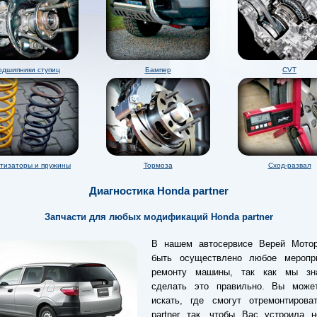
одшипники ступиц
Бампер
CVT
тизаторы и пружины
Тормоза
Сход-развал
Диагностика Honda partner
Запчасти для любых модификаций Honda partner
В нашем автосервисе Верей Мото
быть осуществлено любое меропр
ремонту машины, так как мы зн
сделать это правильно. Вы може
искать, где смогут отремонтирова
partner так, чтобы Вас устроила н