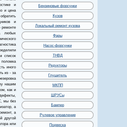
остике и
Бензиновые форсунки
о и цена
Кузов
 обратить
ников и
Локальный ремонт кузова
о ремонте
на любых
Фары
ического
гностика
Насос-форсунки
пределили
ТНВД
м список
 поломка
Редукторы
ть иного
ь из - за
Глушитель
резеровка
илу нашим
МКПП
ом, как и
ШРУСы
дефекты,
, мы без
Бампер
изатор, а
ремонт, а
Рулевое управление
й другой
атора или
Подвеска