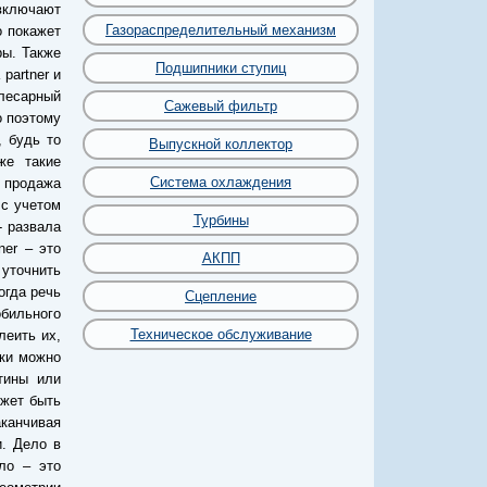
 включают
Газораспределительный механизм
о покажет
ры. Также
Подшипники ступиц
partner и
лесарный
Сажевый фильтр
о поэтому
 будь то
Выпускной коллектор
же такие
Система охлаждения
 продажа
 с учетом
Турбины
- развала
ner – это
АКПП
уточнить
огда речь
Сцепление
обильного
Техническое обслуживание
леить их,
нки можно
тины или
ожет быть
канчивая
. Дело в
ло – это