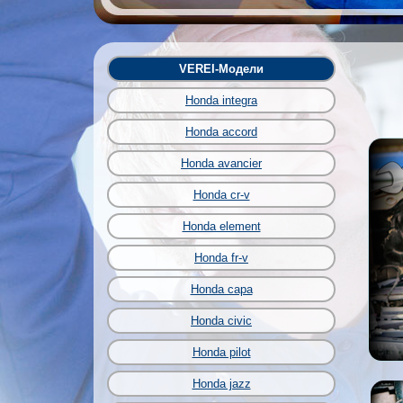
VEREI-Модели
Honda integra
Honda accord
Honda avancier
Honda cr-v
Honda element
Honda fr-v
Honda capa
Honda civic
Honda pilot
Honda jazz