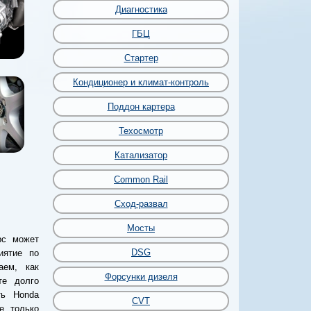
Диагностика
ГБЦ
Стартер
Кондиционер и климат-контроль
Поддон картера
Техосмотр
Катализатор
Common Rail
Сход-развал
Мосты
рс может
DSG
иятие по
аем, как
Форсунки дизеля
те долго
ть Honda
CVT
е только