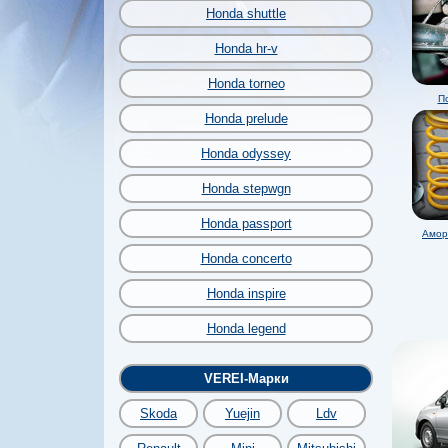
Honda shuttle
Honda hr-v
Honda torneo
П
Honda prelude
Honda odyssey
Honda stepwgn
Honda passport
Амор
Honda concerto
Honda inspire
Honda legend
VEREI-Марки
Skoda
Yuejin
Ldv