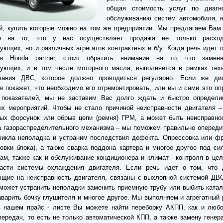
общая стоимость услуг по диагн
обслуживанию систем автомобиля, н
й, купить которые можно на том же предприятии. Мы предлагаем Вам
е на то, что у нас осуществляет продажа не только расход
ующих, но и различных агрегатов контрактных и б/у. Когда речь идет 
ля Honda partner, стоит обратить внимание на то, что заме
тующих, и в том числе моторного масла, выполняется в рамках техн
вания ДВС, которое должно проводиться регулярно. Если же диа
я покажет, что необходимо его отремонтировать, или вы и сами это о
 показателей, мы не заставим Вас долго ждать и быстро определи
х мероприятий. Чтобы не стало причиной неисправности двигателя –
ых форсунок или обрыв цепи (ремня) ГРМ, а может быть неисправнос
 газораспределительного механизма – мы поможем правильно опередит
никла неполадка и устраним последствия дефекта. Опрессовка или ф
овки блока), а также сварка поддона картера и многое другое под с
ам, также как и обслуживание кондиционера и климат - контроля в цел
асти системы охлаждения двигателя. Если речь идет о том, что 
щие на неисправность двигателя, связаны с выхлопной системой ДВС
может устранить неполадки заменить приемную трубу или выбить катал
аварить бочку глушителя и многое другое. Мы выполняем и агрегатный 
в нашем прайс - листе Вы можете найти переборку АКПП, как и любо
передач, то есть не только автоматической КПП, а также замену генер