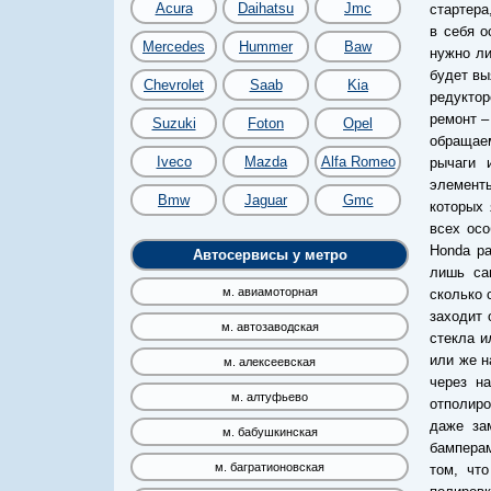
Acura
Daihatsu
Jmc
стартера
в себя о
Mercedes
Hummer
Baw
нужно ли
будет вы
Chevrolet
Saab
Kia
редукто
ремонт –
Suzuki
Foton
Opel
обращае
Iveco
Mazda
Alfa Romeo
рычаги 
элемент
Bmw
Jaguar
Gmc
которых 
всех осо
Honda pa
Автосервисы у метро
лишь са
м. авиамоторная
сколько 
заходит 
м. автозаводская
стекла и
или же н
м. алексеевская
через н
м. алтуфьево
отполиро
даже за
м. бабушкинская
бамперам
м. багратионовская
том, чт