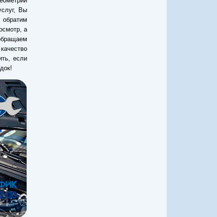
геометрии
услуг, Вы
 обратим
осмотр, а
обращаем
 качество
ить, если
док!