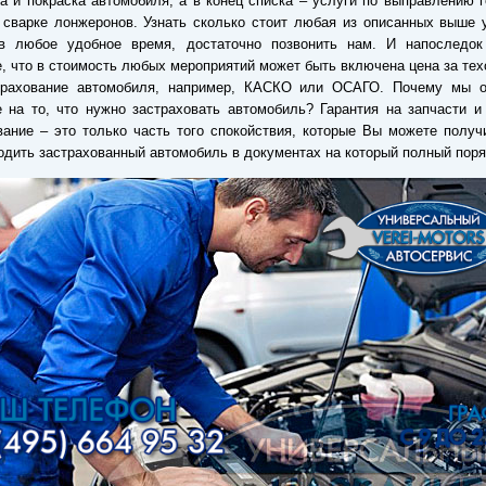
а и покраска автомобиля, а в конец списка – услуги по выправлению 
 сварке лонжеронов. Узнать сколько стоит любая из описанных выше 
в любое удобное время, достаточно позвонить нам. И напоследок
, что в стоимость любых мероприятий может быть включена цена за тех
трахование автомобиля, например, КАСКО или ОСАГО. Почему мы 
 на то, что нужно застраховать автомобиль? Гарантия на запчасти и
ание – это только часть того спокойствия, которые Вы можете получ
одить застрахованный автомобиль в документах на который полный поря