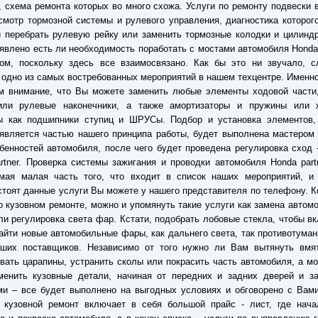
, схема ремонта которых во много схожа. Услуги по ремонту подвески
смотр тормозной системы и рулевого управления, диагностика которог
 перебрать рулевую рейку или заменить тормозные колодки и цилинд
явлено есть ли необходимость поработать с мостами автомобиля Honda 
ром, поскольку здесь все взаимосвязано. Как бы это ни звучало, с
 одно из самых востребованных мероприятий в нашем техцентре. Именн
м внимание, что Вы можете заменить любые элементы ходовой части,
или рулевые наконечники, а также амортизаторы и пружины или 
ы как подшипники ступиц и ШРУСы. Подбор и установка элементов,
является частью нашего принципа работы, будет выполнена мастером
бенностей автомобиля, после чего будет проведена регулировка сход 
rtner. Проверка системы зажигания и проводки автомобиля Honda part
мая малая часть того, что входит в список наших мероприятий, и 
стоят данные услуги Вы можете у нашего представителя по телефону. К
о кузовном ремонте, можно и упомянуть такие услуги как замена автом
ли регулировка света фар. Кстати, подобрать лобовые стекла, чтобы вк
айти новые автомобильные фары, как дальнего света, так противотума
аших поставщиков. Независимо от того нужно ли Вам вытянуть вмя
вать царапины, устранить сколы или покрасить часть автомобиля, а м
менить кузовные детали, начиная от передних и задних дверей и за
и – все будет выполнено на выгодных условиях и обговорено с Вами
о кузовной ремонт включает в себя большой прайс - лист, где нача