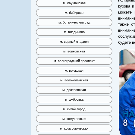
полировк
м. бауманская
кузова и
можете 
м. бибирево
внимание
м. ботанический сад
также с
внимание
м. владыкино
обслужив
м. водный стадион
будете в
м. войковская
м. волгоградский проспект
м. волжская
м. волоколамская
м. достоевская
м. дубровка
м. китай-город
м. кожуховская
м. комсомольская