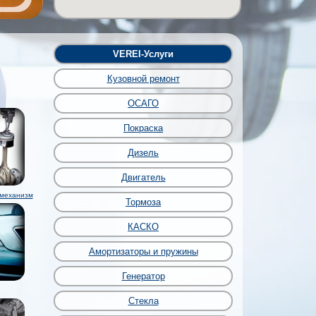
VEREI-Услуги
Кузовной ремонт
ОСАГО
Покраска
Дизель
Двигатель
 механизм
Тормоза
КАСКО
Амортизаторы и пружины
Генератор
Стекла