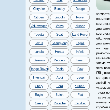
Renault
Mini
Mitsubishi
Chrysler
Bentley
Dodge
запчасте
Citroen
Lincoln
Rover
внимани
комплект
Volkswagen
Volvo
Nissan
двигате
комплек
Toyota
Seat
Land Rover
обслужи
Lexus
Ssangyong
Tagaz
двигател
по ряду
Lancia
Honda
Infiniti
ремонтны
бензинов
Daewoo
Peugeot
Isuzu
элемента
чего воз
Range Rover
Dacia
Faw
ГБЦ (гол
Hyundai
Audi
Jeep
моторист
любой ч
Chery
Ford
Subaru
указываю
труда по
Eagle
Buick
Fiat
так же з
потому 
Geely
Porsche
Cadillac
коробки 