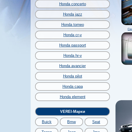
Honda concerto
Honda jazz
Honda torneo
Си
Honda cr-v
Honda passport
Honda hr-v
Honda avancier
Honda pilot
Honda capa
Honda element
VEREI-Марки
Buick
Bmw
Seat