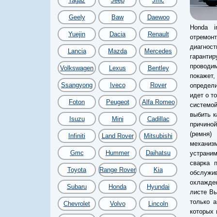
Tagaz
Jeep
Jmc
Geely
Baw
Daewoo
Honda i
Yuejin
Dacia
Renault
отремон
диагност
Lancia
Mazda
Mercedes
гаранти
проводи
Volkswagen
Lexus
Bentley
покажет,
Ssangyong
Iveco
Rover
определи
идет о т
Foton
Peugeot
Alfa Romeo
системой
выбить к
Isuzu
Mini
Cadillac
причино
(ремня)
Infiniti
Land Rover
Mitsubishi
механиз
Gmc
Hummer
Daihatsu
устраним
сварка 
Toyota
Range Rover
Kia
обслужив
охлажден
Subaru
Honda
Hyundai
листе Вы
только а
Chevrolet
Volvo
Lincoln
которых 