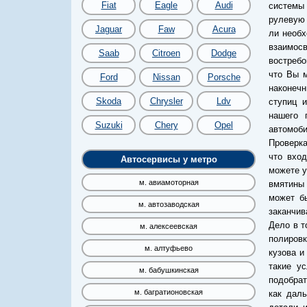
Fiat
Eagle
Audi
системы
рулевую 
Jaguar
Faw
Acura
ли необх
взаимос
Saab
Citroen
Dodge
востреб
что Вы 
Ford
Nissan
Porsche
наконечн
Skoda
Chrysler
Ldv
ступиц 
нашего 
Suzuki
Chery
Opel
автомоби
Проверка
что вход
Автосервисы у метро
можете у
м. авиамоторная
вмятины 
может б
м. автозаводская
заканчив
Дело в т
м. алексеевская
полировк
м. алтуфьево
кузова и
такие ус
м. бабушкинская
подобрат
м. багратионовская
как даль