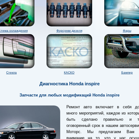
стема охлаждения
Форсунки дизеля
Фары
Стекла
КАСКО
Бампер
Диагностика Honda inspire
Запчасти для любых модификаций Honda inspire
Ремонт авто включает в себя до
много мероприятий, каждое из кото
быть сделано правильно и 
оговоренный срок в нашем автосерв
Моторс. Мы предлагаем Вам о
внимание на то, что у нас осущ