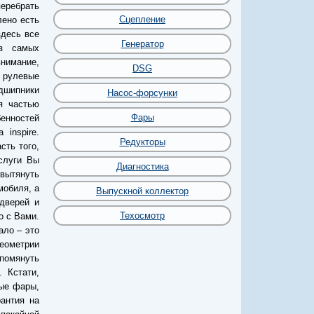
еребрать
Сцепление
лено есть
здесь все
Генератор
з самых
нимание,
DSG
 рулевые
дшипники
Насос-форсунки
я частью
Фары
енностей
inspire.
Редукторы
сть того,
слуги Вы
Диагностика
 вытянуть
мобиля, а
Выпускной коллектор
дверей и
Техосмотр
о с Вами.
ало – это
геометрии
упомянуть
 Кстати,
ные фары,
рантия на