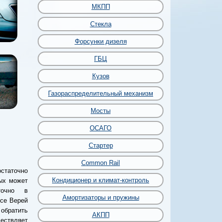
МКПП
Стекла
Форсунки дизеля
ГБЦ
Кузов
Газораспределительный механизм
Мосты
ОСАГО
Стартер
Common Rail
статочно
Кондиционер и климат-контроль
рых может
точно в
Амортизаторы и пружины
исе Верей
братить
АКПП
ествляет