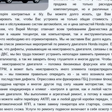
продажа не только расходн
комплектующих, но и различных а
nspire контрактных и б/у. Вы можете долго искать, где Вам
тировать так, чтобы Вас устроила не только общая стоимость 
ике и обслуживанию систем автомобиля, но и цена запчастей Honda inspi
руем, что Верей Моторс отвечает всем требованиям Диагностика дв
мая в нашем техцентре, как компьютерная, так и инструментальная
 что необходимо его отремонтировать. Мы не заставим Вас долго ждать
м список ремонтных мероприятий по ремонту двигателя Honda inspire. 
ом, что дефекты, указывающие на неисправность двигателя, связаны с 
 ДВС, мы без труда поможет устранить неполадки заменить приемную 
атализатор, а так же заварить бочку глушителя и многое другое. Чтобы
й неисправности двигателя – поломка бензиновых форсунок или об
 ГРМ, а может быть неисправность иного элемента газораспредели
ма – мы поможем правильно опередить из - за чего возникла неп
 последствия дефекта. Опрессовка или фрезеровка ГБЦ (головки блока)
поддона картера и многое другое под силу нашим мотористам, так
ание кондиционера и климат - контроля в целом, как и любой части
ия двигателя. Мы выполняем и агрегатный ремонт, а потому в нашем
 можете найти переборку АКПП, как и любой другой коробки передач, т
втоматической КПП, а также замену генератора или стартера, схема
во много схожа. Услуги по ремонту подвески включают в себя осмотр 