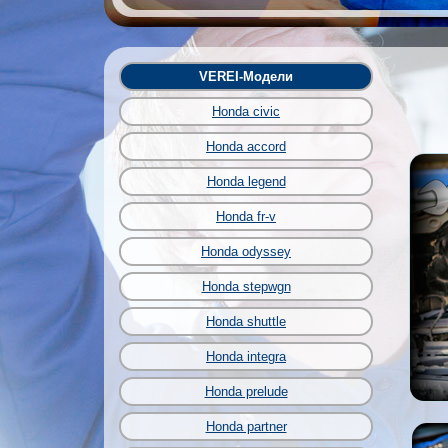
VEREI-Модели
Honda civic
Honda accord
Honda legend
Honda fr-v
Honda odyssey
Honda stepwgn
Honda shuttle
Honda integra
Honda prelude
Honda partner