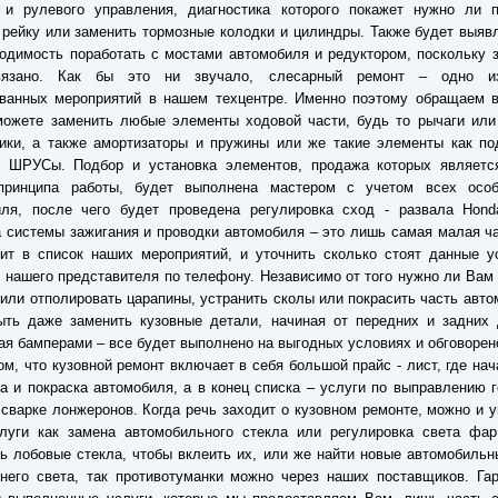
 и рулевого управления, диагностика которого покажет нужно ли п
рейку или заменить тормозные колодки и цилиндры. Также будет выяв
одимость поработать с мостами автомобиля и редуктором, поскольку 
вязано. Как бы это ни звучало, слесарный ремонт – одно и
ованных мероприятий в нашем техцентре. Именно поэтому обращаем в
можете заменить любые элементы ходовой части, будь то рычаги или
ики, а также амортизаторы и пружины или же такие элементы как по
и ШРУСы. Подбор и установка элементов, продажа которых являетс
принципа работы, будет выполнена мастером с учетом всех особ
ля, после чего будет проведена регулировка сход - развала Honda 
 системы зажигания и проводки автомобиля – это лишь самая малая ча
ит в список наших мероприятий, и уточнить сколько стоят данные у
 нашего представителя по телефону. Независимо от того нужно ли Вам
или отполировать царапины, устранить сколы или покрасить часть авто
ыть даже заменить кузовные детали, начиная от передних и задних 
ая бамперами – все будет выполнено на выгодных условиях и обговорен
ом, что кузовной ремонт включает в себя большой прайс - лист, где нач
а и покраска автомобиля, а в конец списка – услуги по выправлению 
 сварке лонжеронов. Когда речь заходит о кузовном ремонте, можно и 
луги как замена автомобильного стекла или регулировка света фар.
ь лобовые стекла, чтобы вклеить их, или же найти новые автомобиль
него света, так противотуманки можно через наших поставщиков. Га