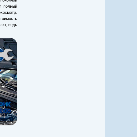
покойной
ыл полный
хосмотр.
стоимость
чен, ведь