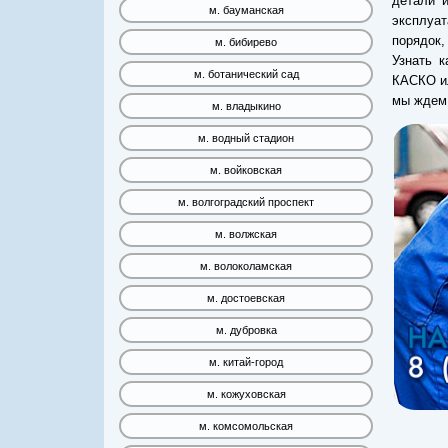
детали 
м. бауманская
эксплуат
порядок
м. бибирево
Узнать к
м. ботанический сад
КАСКО ил
мы ждем 
м. владыкино
м. водный стадион
м. войковская
м. волгоградский проспект
м. волжская
м. волоколамская
м. достоевская
м. дубровка
м. китай-город
м. кожуховская
м. комсомольская