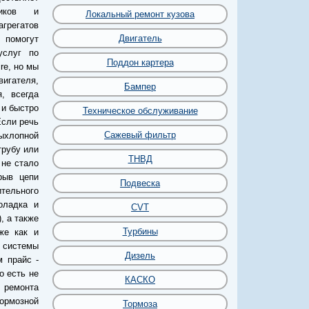
иков и
Локальный ремонт кузова
грегатов
Двигатель
 помогут
услуг по
Поддон картера
re, но мы
игателя,
Бампер
, всегда
 и быстро
Техническое обслуживание
Если речь
Сажевый фильтр
выхлопной
трубу или
ТНВД
 не стало
рыв цепи
Подвеска
тельного
оладка и
CVT
, а также
Турбины
же как и
 системы
Дизель
 прайс -
о есть не
КАСКО
 ремонта
тормозной
Тормоза