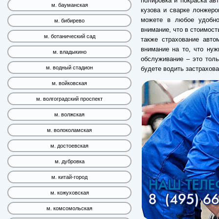
полировка и покраска ав
м. бауманская
кузова и сварке лонжеро
можете в любое удобно
м. бибирево
внимание, что в стоимост
м. ботанический сад
также страхование авт
внимание на то, что нуж
м. владыкино
обслуживание – это толь
м. водный стадион
будете водить застрахов
м. войковская
м. волгоградский проспект
м. волжская
м. волоколамская
м. достоевская
м. дубровка
м. китай-город
м. кожуховская
м. комсомольская