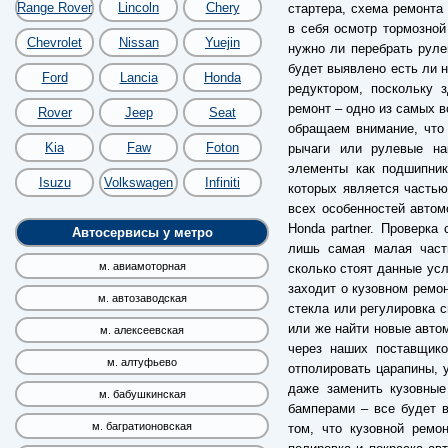
Range Rover
Lincoln
Chery
стартера, схема ремонта
в себя осмотр тормозной
Chevrolet
Nissan
Yuejin
нужно ли перебрать руле
будет выявлено есть ли н
Ford
Lancia
Honda
редуктором, поскольку 
ремонт – одно из самых 
Rover
Jeep
Seat
обращаем внимание, что
Kia
Faw
Foton
рычаги или рулевые на
элементы как подшипник
Isuzu
Volkswagen
Infiniti
которых является частью
всех особенностей автом
Honda partner. Проверка
Автосервисы у метро
лишь самая малая часть
м. авиамоторная
сколько стоят данные усл
заходит о кузовном ремон
м. автозаводская
стекла или регулировка с
или же найти новые авто
м. алексеевская
через наших поставщико
м. алтуфьево
отполировать царапины, 
даже заменить кузовные
м. бабушкинская
бамперами – все будет 
м. багратионовская
том, что кузовной ремо