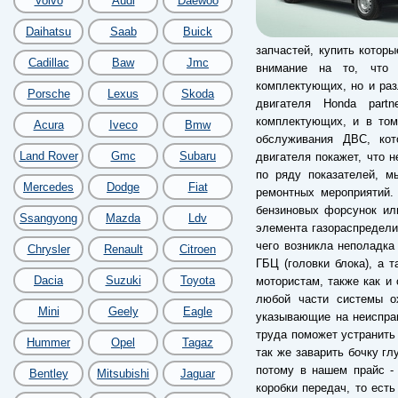
Volvo
Audi
Daewoo
Daihatsu
Saab
Buick
запчастей, купить котор
Cadillac
Baw
Jmc
внимание на то, что 
комплектующих, но и разл
Porsche
Lexus
Skoda
двигателя Honda part
комплектующих, и в том
Acura
Iveco
Bmw
обслуживания ДВС, кот
Land Rover
Gmc
Subaru
двигателя покажет, что 
по ряду показателей, м
Mercedes
Dodge
Fiat
ремонтных мероприятий.
бензиновых форсунок ил
Ssangyong
Mazda
Ldv
элемента газораспредели
чего возникла неполадка
Chrysler
Renault
Citroen
ГБЦ (головки блока), а 
Dacia
Suzuki
Toyota
мотористам, также как и 
любой части системы о
Mini
Geely
Eagle
указывающие на неиспра
труда поможет устранить
Hummer
Opel
Tagaz
так же заварить бочку гл
потому в нашем прайс -
Bentley
Mitsubishi
Jaguar
коробки передач, то есть