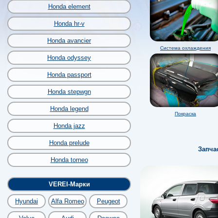
Honda element
Honda hr-v
Honda avancier
Система охлаждения
Honda odyssey
Honda passport
Honda stepwgn
Honda legend
Покраска
Honda jazz
Honda prelude
Запча
Honda torneo
VEREI-Марки
Hyundai
Alfa Romeo
Peugeot