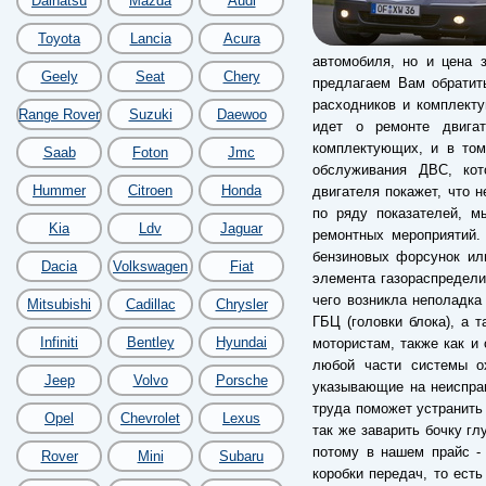
Daihatsu
Mazda
Audi
Toyota
Lancia
Acura
автомобиля, но и цена 
Geely
Seat
Chery
предлагаем Вам обратит
расходников и комплекту
Range Rover
Suzuki
Daewoo
идет о ремонте двига
комплектующих, и в том
Saab
Foton
Jmc
обслуживания ДВС, кот
Hummer
Citroen
Honda
двигателя покажет, что 
по ряду показателей, м
Kia
Ldv
Jaguar
ремонтных мероприятий.
бензиновых форсунок ил
Dacia
Volkswagen
Fiat
элемента газораспредели
чего возникла неполадка
Mitsubishi
Cadillac
Chrysler
ГБЦ (головки блока), а 
Infiniti
Bentley
Hyundai
мотористам, также как и 
любой части системы о
Jeep
Volvo
Porsche
указывающие на неиспра
труда поможет устранить
Opel
Chevrolet
Lexus
так же заварить бочку гл
потому в нашем прайс -
Rover
Mini
Subaru
коробки передач, то есть