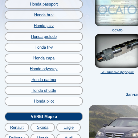
Honda passport
Honda hr-v
Honda jazz
ОСАГО
Honda prelude
Honda fr-v
Honda capa
Honda odyssey
Бензиновые форсунки
Honda partner
Honda shuttle
Запча
Honda pilot
VEREI-Марки
Renault
Skoda
Eagle