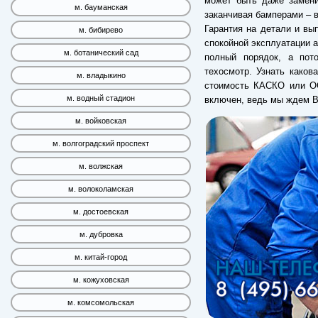
может быть даже замени
м. бауманская
заканчивая бамперами – в
Гарантия на детали и вы
м. бибирево
спокойной эксплуатации а
м. ботанический сад
полный порядок, а пот
техосмотр. Узнать каков
м. владыкино
стоимость КАСКО или ОС
м. водный стадион
включен, ведь мы ждем В
м. войковская
м. волгоградский проспект
м. волжская
м. волоколамская
м. достоевская
м. дубровка
м. китай-город
м. кожуховская
м. комсомольская