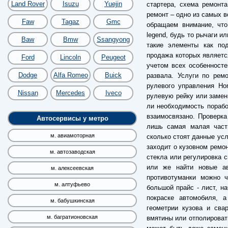
Land Rover
Isuzu
Yuejin
стартера, схема ремонт
ремонт – одно из самых 
Faw
Tagaz
Gmc
обращаем внимание, чт
legend, будь то рычаги и
Baw
Bmw
Ssangyong
такие элементы как по
продажа которых являетс
Ford
Lincoln
Peugeot
учетом всех особенносте
Dodge
Alfa Romeo
Buick
развала. Услуги по рем
рулевого управления Hon
Nissan
Mercedes
Iveco
рулевую рейку или замен
ли необходимость порабо
взаимосвязано. Проверка
Автосервисы у метро
лишь самая малая часть
м. авиамоторная
сколько стоят данные усл
заходит о кузовном ремон
м. автозаводская
стекла или регулировка с
или же найти новые ав
м. алексеевская
противотуманки можно ч
м. алтуфьево
большой прайс - лист, н
покраске автомобиля, 
м. бабушкинская
геометрии кузова и сва
м. багратионовская
вмятины или отполировать