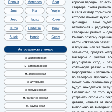
Renault
Mercedes
Seat
коробки передач, то есть
стартера, схема ремонта
Jmc
Kia
Yuejin
в себя осмотр тормозной 
которого покажет нужно 
Jeep
Tagaz
Rover
цилиндры. Также буде
автомобиля и редуктором
Isuzu
Daihatsu
Bmw
слесарный ремонт – одн
Buick
Honda
Geely
Именно поэтому обращае
части volkswagen passat,
и пружины или же такие 
Автосервисы у метро
элементов, продажа кото
мастером с учетом все
м. авиамоторная
регулировка сход - ра
м. автозаводская
volkswagen passat – эт
мероприятий, и уточнить 
м. алексеевская
по телефону. Кузовной р
может быть обозначено у
м. алтуфьево
будут находиться услу
м. бабушкинская
Независимо от того ну
устранить сколы или пок
м. багратионовская
детали, начиная от пер
м. бауманская
выполнено на выгодных у