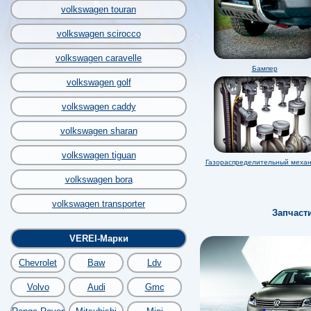
volkswagen touran
volkswagen scirocco
volkswagen caravelle
Бампер
volkswagen golf
volkswagen caddy
volkswagen sharan
volkswagen tiguan
Газораспределительный меха
volkswagen bora
volkswagen transporter
Запчаст
VEREI-Марки
Chevrolet
Baw
Ldv
Volvo
Audi
Gmc