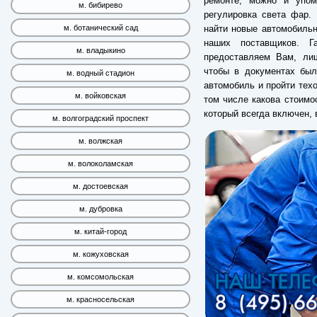
ремонте, можно и упом
м. бибирево
регулировка света фар. 
найти новые автомобильн
м. ботанический сад
наших поставщиков. Г
м. владыкино
предоставляем Вам, лиш
чтобы в документах был
м. водный стадион
автомобиль и пройти техо
м. войковская
том числе какова стоим
который всегда включен,
м. волгоградский проспект
м. волжская
м. волоколамская
м. достоевская
м. дубровка
м. китай-город
м. кожуховская
м. комсомольская
м. красносельская