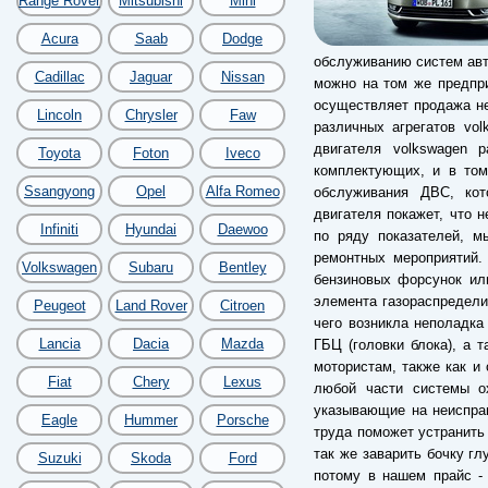
Range Rover
Mitsubishi
Mini
Acura
Saab
Dodge
обслуживанию систем авто
Cadillac
Jaguar
Nissan
можно на том же предпри
осуществляет продажа не
Lincoln
Chrysler
Faw
различных агрегатов vol
двигателя volkswagen 
Toyota
Foton
Iveco
комплектующих, и в том
Ssangyong
Opel
Alfa Romeo
обслуживания ДВС, кот
двигателя покажет, что 
Infiniti
Hyundai
Daewoo
по ряду показателей, м
ремонтных мероприятий.
Volkswagen
Subaru
Bentley
бензиновых форсунок ил
элемента газораспредели
Peugeot
Land Rover
Citroen
чего возникла неполадка
Lancia
Dacia
Mazda
ГБЦ (головки блока), а 
мотористам, также как и 
Fiat
Chery
Lexus
любой части системы о
указывающие на неиспра
Eagle
Hummer
Porsche
труда поможет устранить
так же заварить бочку гл
Suzuki
Skoda
Ford
потому в нашем прайс -