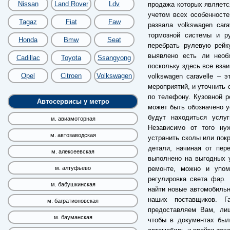
Nissan
Land Rover
Ldv
продажа которых являетс
учетом всех особенносте
Tagaz
Fiat
Faw
развала volkswagen car
тормозной системы и ру
Honda
Bmw
Seat
перебрать рулевую рейк
выявлено есть ли необ
Cadillac
Toyota
Ssangyong
поскольку здесь все вза
Opel
Citroen
Volkswagen
volkswagen caravelle – 
мероприятий, и уточнить 
по телефону. Кузовной р
Автосервисы у метро
может быть обозначено у
будут находиться услу
м. авиамоторная
Независимо от того ну
м. автозаводская
устранить сколы или пок
детали, начиная от пер
м. алексеевская
выполнено на выгодных у
ремонте, можно и упом
м. алтуфьево
регулировка света фар. 
м. бабушкинская
найти новые автомобильн
наших поставщиков. Г
м. багратионовская
предоставляем Вам, лиш
м. бауманская
чтобы в документах был