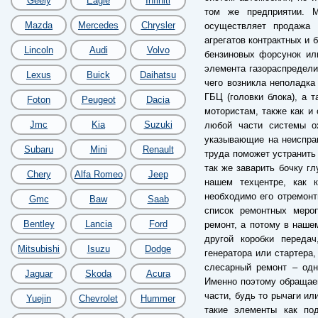
Geely
Eagle
Infiniti
том же предприятии. 
Mazda
Mercedes
Chrysler
осуществляет продажа 
агрегатов контрактных и 
Lincoln
Audi
Volvo
бензиновых форсунок ил
элемента газораспредели
Lexus
Buick
Daihatsu
чего возникла неполадка
ГБЦ (головки блока), а 
Foton
Peugeot
Dacia
мотористам, также как и 
Jmc
Kia
Suzuki
любой части системы о
указывающие на неиспра
Subaru
Mini
Renault
труда поможет устранить
так же заварить бочку гл
Chery
Alfa Romeo
Jeep
нашем техцентре, как к
необходимо его отремонт
Gmc
Baw
Saab
список ремонтных меро
Bentley
Lancia
Ford
ремонт, а потому в наше
другой коробки переда
Mitsubishi
Isuzu
Dodge
генератора или стартера,
слесарный ремонт – одн
Jaguar
Skoda
Acura
Именно поэтому обращае
части, будь то рычаги ил
Yuejin
Chevrolet
Hummer
такие элементы как по