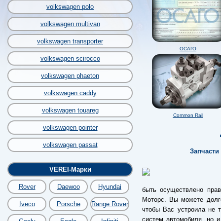
volkswagen polo
volkswagen multivan
volkswagen transporter
ОСАГО
volkswagen scirocco
volkswagen phaeton
volkswagen caddy
volkswagen touareg
Common Rail
volkswagen pointer
volkswagen passat
Запчасти
VEREI-Марки
Rover
Daewoo
Hyundai
быть осуществлено прав
Моторс. Вы можете долго 
Iveco
Porsche
Range Rover
чтобы Вас устроила не 
систем автомобиля, но и 