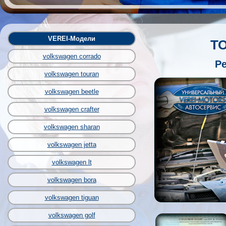
VEREI-Модели
ТО
volkswagen corrado
Ре
volkswagen touran
volkswagen beetle
volkswagen crafter
volkswagen sharan
volkswagen jetta
volkswagen lt
volkswagen bora
volkswagen tiguan
volkswagen golf