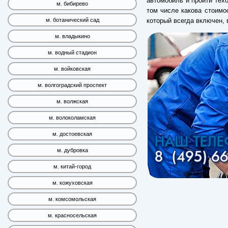
автомобиль и пройти техо
м. бибирево
том числе какова стоим
который всегда включен,
м. ботанический сад
м. владыкино
м. водный стадион
м. войковская
м. волгоградский проспект
м. волжская
м. волоколамская
м. достоевская
м. дубровка
м. китай-город
м. кожуховская
м. комсомольская
м. красносельская