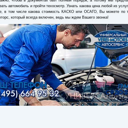
важно, чтобы в документах был полный порядок, а потому мы предла
вать автомобиль и пройти техосмотр. Узнать какова цена любой из услу
ре, в том числе какова стоимость КАСКО или ОСАГО, Вы можете по 
торс, который всегда включен, ведь мы ждем Вашего звонка!