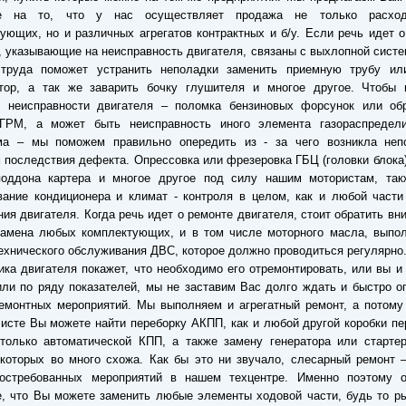
е на то, что у нас осуществляет продажа не только расход
ующих, но и различных агрегатов контрактных и б/у. Если речь идет о
 указывающие на неисправность двигателя, связаны с выхлопной сист
труда поможет устранить неполадки заменить приемную трубу ил
атор, а так же заварить бочку глушителя и многое другое. Чтобы 
й неисправности двигателя – поломка бензиновых форсунок или об
 ГРМ, а может быть неисправность иного элемента газораспредели
ма – мы поможем правильно опередить из - за чего возникла неп
 последствия дефекта. Опрессовка или фрезеровка ГБЦ (головки блока)
поддона картера и многое другое под силу нашим мотористам, так
ание кондиционера и климат - контроля в целом, как и любой части
ия двигателя. Когда речь идет о ремонте двигателя, стоит обратить вн
замена любых комплектующих, и в том числе моторного масла, выпол
ехнического обслуживания ДВС, которое должно проводиться регулярно
ика двигателя покажет, что необходимо его отремонтировать, или вы и
ли по ряду показателей, мы не заставим Вас долго ждать и быстро 
емонтных мероприятий. Мы выполняем и агрегатный ремонт, а потому
листе Вы можете найти переборку АКПП, как и любой другой коробки пе
только автоматической КПП, а также замену генератора или стартер
которых во много схожа. Как бы это ни звучало, слесарный ремонт 
остребованных мероприятий в нашем техцентре. Именно поэтому 
, что Вы можете заменить любые элементы ходовой части, будь то р