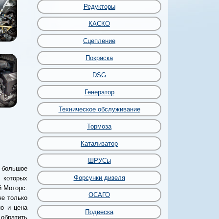
Редукторы
КАСКО
Сцепление
Покраска
DSG
Генератор
Техническое обслуживание
Тормоза
Катализатор
ШРУСы
 большое
Форсунки дизеля
 которых
й Моторс.
ОСАГО
не только
о и цена
Подвеска
 обратить