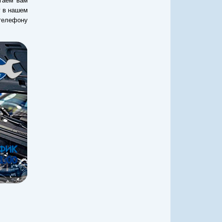
гаем вам
г в нашем
телефону