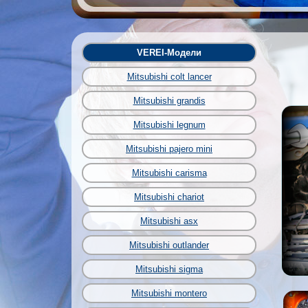
VEREI-Модели
Mitsubishi colt lancer
Mitsubishi grandis
Mitsubishi legnum
Mitsubishi pajero mini
Mitsubishi carisma
Mitsubishi chariot
Mitsubishi asx
Mitsubishi outlander
Mitsubishi sigma
Mitsubishi montero