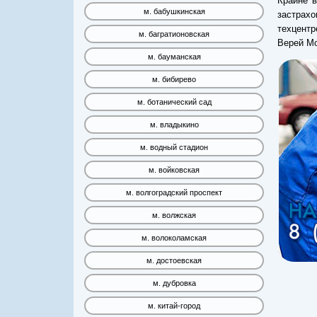
Крайне 
м. бабушкинская
застрахо
техцент
м. багратионовская
Верей Мо
м. бауманская
м. бибирево
м. ботанический сад
м. владыкино
м. водный стадион
м. войковская
м. волгоградский проспект
м. волжская
м. волоколамская
м. достоевская
м. дубровка
м. китай-город