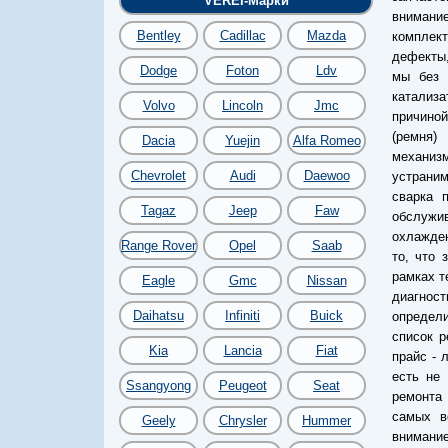
VEREI-Марки
внимани
Bentley
Cadillac
Mazda
комплект
дефекты,
Dodge
Foton
Ldv
мы без 
катализ
Volvo
Lincoln
Jmc
причино
(ремня)
Dacia
Yuejin
Alfa Romeo
механиз
Chevrolet
Audi
Daewoo
устраним
сварка 
Tagaz
Jeep
Faw
обслужив
охлажден
Range Rover
Opel
Saab
то, что 
рамках т
Eagle
Gmc
Nissan
диагност
Daihatsu
Infiniti
Buick
определи
список р
Kia
Lancia
Fiat
прайс - 
есть не 
Ssangyong
Peugeot
Seat
ремонта 
самых в
Geely
Chrysler
Hummer
внимание