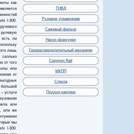
енты как
ТНВД
 является
бенностей
Рулевое управление
hi l-300.
рулевого
Сажевый фильтр
ь рулевую
 есть ли
Насос-форсунки
поскольку
Газораспределительный механизм
 это лишь
ь сколько
Common Rail
о от того
колы или
МКПП
ачиная от
 выгодных
Стекла
я большой
Поддон картера
 – услуги
 кузовном
екла или
х, или же
вотуманки
оторые мы
hi l-300.