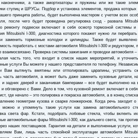
 наконечники, а также амортизаторы и пружины или же такие элем
ки ступиц и ШРУСы. Подбор и установка элементов, продажа которых
ашего принципа работы, будет выполнена мастером с учетом всех осо
ля, после чего будет проведена регулировка сход - развала Mitsubis
по ремонту подвески включают в себя осмотр тормозной системы и 
ия Mitsubishi l-300, диагностика которого покажет нужно ли перебрат
ли заменить тормозные колодки и цилиндры. Также будет выявлено
мость поработать с мостами автомобиля Mitsubishi l-300 и редуктором, 
е взаимосвязано. Проверка системы зажигания и проводки автомобиля –
лая часть того, что входит в список наших мероприятий, и уточнит
нные услуги Вы можете у нашего представителя по телефону. Независим
и Вам вытянуть вмятины или отполировать царапины, устранить с
ь часть автомобиля, а может быть даже заменить кузовные детали, н
 и задних дверей и заканчивая бамперами – все будет выполнено на
 и обговорено с Вами. Дело в том, что кузовной ремонт включает в себ
лист, где начало – это полировка и покраска автомобиля, а в конец списка
влению геометрии кузова и сварке лонжеронов. Когда речь заходит о
, можно и упомянуть такие услуги как замена автомобильного ст
вка света фар. Кстати, подобрать лобовые стекла, чтобы вклеить и
вые автомобильные фары Mitsubishi l-300, как дальнего света, так проти
рез наших поставщиков. Гарантия на детали и выполненные услуги, к
вляем Вам, лишь часть спокойной эксплуатации автомобиля Mitsubis