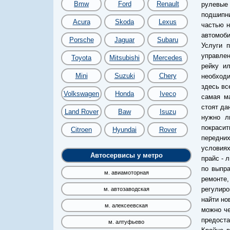
Bmw
Ford
Renault
рулевые
подшипни
Acura
Skoda
Lexus
частью н
автомоби
Porsche
Jaguar
Subaru
Услуги 
управлен
Toyota
Mitsubishi
Mercedes
рейку и
Mini
Suzuki
Chery
необходи
здесь вс
Volkswagen
Honda
Iveco
самая ма
стоят да
Land Rover
Baw
Isuzu
нужно л
покрасит
Citroen
Hyundai
Rover
передних
условиях
Автосервисы у метро
прайс - 
по выпра
м. авиамоторная
ремонте
регулиро
м. автозаводская
найти но
м. алексеевская
можно че
предоста
м. алтуфьево