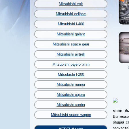
Mitsubishi colt
Mitsubishi eclipse
Mitsubishi l-400
Mitsubishi galant
Mitsubishi space gear
Mitsubishi airtrek
Mitsubishi pajero pinin
Mitsubishi l-200
Mitsubishi runner
Mitsubishi pajero
Mitsubishi canter
может бы
Mitsubishi space wagon
Вы может
общая ст
запчасте