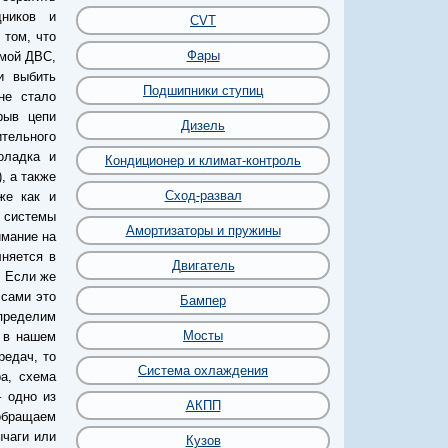
ников и
CVT
 том, что
Фары
емой ДВС,
и выбить
Подшипники ступиц
не стало
рыв цепи
Дизель
тельного
оладка и
Кондиционер и климат-контроль
, а также
Сход-развал
же как и
 системы
Амортизаторы и пружины
имание на
няется в
Двигатель
. Если же
 сами это
Бампер
определим
Мосты
 в нашем
редач, то
Система охлаждения
а, схема
– одно из
АКПП
обращаем
ычаги или
Кузов