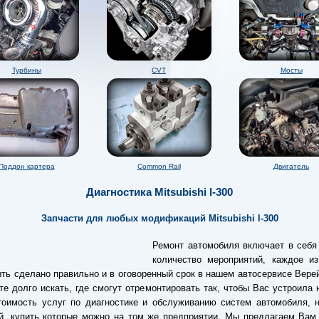
Турбины
CVT
Мосты
Поддон картера
Common Rail
Двигатель
Диагностика Mitsubishi l-300
Запчасти для любых модификаций Mitsubishi l-300
Ремонт автомобиля включает в себя
количество мероприятий, каждое из
ть сделано правильно и в оговоренный срок в нашем автосервисе Вере
е долго искать, где смогут отремонтировать так, чтобы Вас устроила 
оимость услуг по диагностике и обслуживанию систем автомобиля, н
й, купить которые можно на том же предприятии. Мы предлагаем Вам