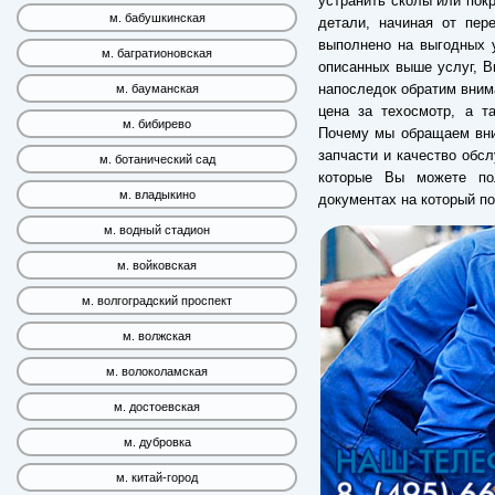
устранить сколы или пок
м. бабушкинская
детали, начиная от пер
выполнено на выгодных у
м. багратионовская
описанных выше услуг, В
напоследок обратим вним
м. бауманская
цена за техосмотр, а т
м. бибирево
Почему мы обращаем вним
запчасти и качество обслу
м. ботанический сад
которые Вы можете пол
м. владыкино
документах на который п
м. водный стадион
м. войковская
м. волгоградский проспект
м. волжская
м. волоколамская
м. достоевская
м. дубровка
м. китай-город