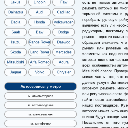
Lexus
Lincoln
Faw
есть не только автомат
ремонта которых во мног
Daihatsu
Audi
Cadillac
тормозной системы и ру
перебрать рулевую рейк
Dacia
Honda
Volkswagen
выявлено есть ли необхо
редуктором, поскольку 
Saab
Baw
Dodge
ремонт – одно из самых 
Isuzu
Range Rover
Daewoo
обращаем внимание, что
рычаги или рулевые на
Skoda
Land Rover
Mercedes
элементы как подшипник
которых является частью
Mitsubishi
Alfa Romeo
Acura
всех особенностей автом
Mitsubishi chariot. Пров
Jaguar
Volvo
Chrysler
малая часть того, что в
данные услуги Вы может
Автосервисы у метро
кузовном ремонте, можно
или регулировка света фа
м. авиамоторная
найти новые автомобильн
наших поставщиков. Куз
м. автозаводская
которого может быть обоз
м. алексеевская
списка будут находиться
Независимо от того ну
м. алтуфьево