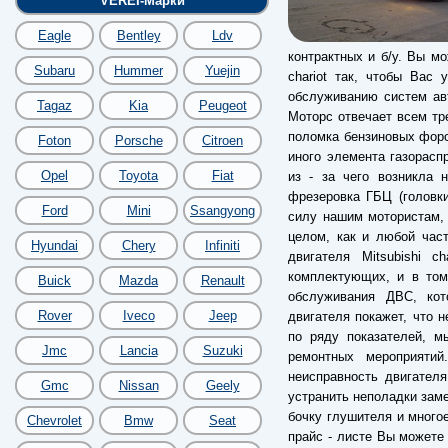
VEREI-Марки
Eagle
Bentley
Ldv
контрактных и б/у. Вы мо
Subaru
Hummer
Yuejin
chariot так, чтобы Вас
обслуживанию систем авт
Tagaz
Kia
Peugeot
Моторс отвечает всем тр
поломка бензиновых форс
Foton
Porsche
Citroen
иного элемента газорас
Opel
Toyota
Fiat
из - за чего возникла 
фрезеровка ГБЦ (головки
Ford
Mini
Ssangyong
силу нашим мотористам, 
целом, как и любой час
Hyundai
Chery
Infiniti
двигателя Mitsubishi c
комплектующих, и в том
Buick
Mazda
Renault
обслуживания ДВС, кот
Rover
Iveco
Jeep
двигателя покажет, что 
по ряду показателей, м
Jmc
Lancia
Suzuki
ремонтных мероприяти
неисправность двигател
Gmc
Nissan
Geely
устранить неполадки заме
бочку глушителя и много
Chevrolet
Bmw
Seat
прайс - листе Вы можете 