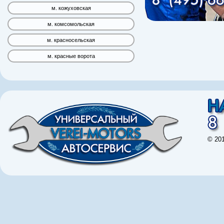
м. кожуховская
м. комсомольская
м. красносельская
м. красные ворота
© 20