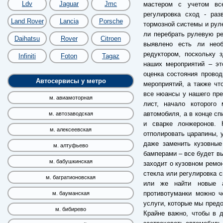
Ldv
Jaguar
Jmc
мастером с учетом все
регулировка сход - раз
Land Rover
Lancia
Porsche
тормозной системы и руле
ли перебрать рулевую ре
Daihatsu
Rover
Citroen
выявлено есть ли необ
редуктором, поскольку 
Infiniti
Foton
Tagaz
наших мероприятий – эт
оценка состояния провод
Автосервисы у метро
мероприятий, а также чт
все нюансы у нашего пре
м. авиамоторная
лист, начало которого
автомобиля, а в конце сп
м. автозаводская
и сварке лонжеронов.
м. алексеевская
отполировать царапины, 
даже заменить кузовные
м. алтуфьево
бамперами – все будет вы
м. бабушкинская
заходит о кузовном ремон
стекла или регулировка с
м. багратионовская
или же найти новые а
противотуманки можно ч
м. бауманская
услуги, которые мы пред
м. бибирево
Крайне важно, чтобы в 