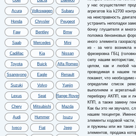
Opel
Dacia
Daewoo
у нас осуществляет про
Acura
Volkswagen
Subaru
агрегатов kia k2700 конт
на неисправность двигат
Honda
Chrysler
Peugeot
устранить неполадки заме
бочку глушителя и много
Faw
Bentley
Bmw
поломка бензиновых форс
иного элемента газорас
Saab
Mercedes
Mini
из - за чего возникла 
Cadillac
Kia
Nissan
фрезеровка ГБЦ (головки
силу нашим мотористам, 
Toyota
Buick
Alfa Romeo
целом, как и любой час
проводимая в нашем тех
Ssangyong
Eagle
Renault
покажет, что необходимо 
определим список рем
Suzuki
Volvo
Yuejin
выполняем и агрегатный
Lexus
Seat
Range Rover
переборку АКПП, как и лю
КПП, а также замену ген
Chery
Mitsubishi
Mazda
Как бы это ни звучало, с
нашем техцентре. Именн
Audi
Hummer
Isuzu
элементы ходовой части, 
и пружины или же такие 
Iveco
Fiat
Jeep
элементов, продажа кото