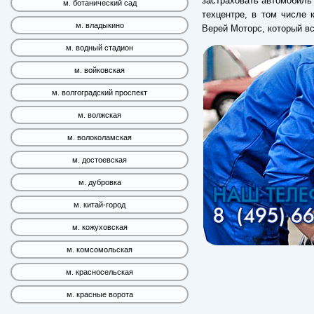
застраховать автомобиль 
м. ботанический сад
техцентре, в том числе
м. владыкино
Верей Моторс, который в
м. водный стадион
м. войковская
м. волгоградский проспект
м. волжская
м. волоколамская
м. достоевская
м. дубровка
м. китай-город
м. кожуховская
м. комсомольская
м. красносельская
м. красные ворота