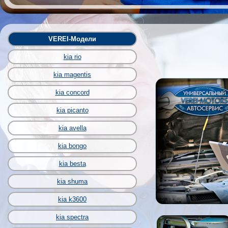
VEREI-Модели
kia rio
kia magentis
kia concord
kia picanto
kia avella
kia bongo
kia besta
kia shuma
kia k3600
kia spectra