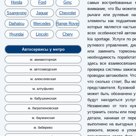
Honda
Ford
Gmc
самых востребованных 
внимание, что Вы можете
Ssangyong
Jaguar
Chevrolet
рычаги или рулевые на
элементы как подшипник
Daihatsu
Mercedes
Range Rover
которых является частью
всех особенностей автом
Hyundai
Lincoln
Chery
kia sportage. Услуги по
рулевого управления, ди
Автосервисы у метро
или заменить тормозн
необходимость поработат
м. авиамоторная
здесь все взаимосвязано
проверка системы зажиган
м. автозаводская
проводки автомобиля. Что
м. алексеевская
что сколько стоит, Вы м
представителя. Кузовной 
м. алтуфьево
может быть обозначено у
м. бабушкинская
будут находиться услу
Независимо от того ну
м. багратионовская
устранить сколы или пок
детали, начиная от пер
м. бауманская
выполнено на выгодных у
м. бибирево
ремонте, можно и упом