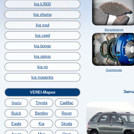
kia k3600
kia shuma
kia soul
Катализатор
kia ceed
kia bongo
kia opirus
kia rio
Сцепление
kia magentis
Запч
VEREI-Марки
Isuzu
Toyota
Cadillac
Buick
Bentley
Rover
Eagle
Kia
Skoda