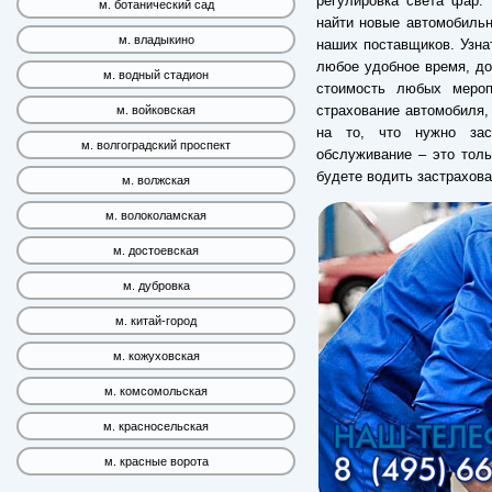
регулировка света фар. 
м. ботанический сад
найти новые автомобильн
м. владыкино
наших поставщиков. Узна
любое удобное время, до
м. водный стадион
стоимость любых мероп
страхование автомобиля
м. войковская
на то, что нужно зас
м. волгоградский проспект
обслуживание – это толь
будете водить застрахов
м. волжская
м. волоколамская
м. достоевская
м. дубровка
м. китай-город
м. кожуховская
м. комсомольская
м. красносельская
м. красные ворота