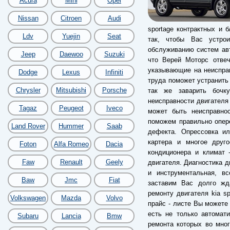
Acura
Mini
Opel
Nissan
Citroen
Audi
sportage контрактных и 
Ldv
Yuejin
Seat
так, чтобы Вас устро
обслуживанию систем авто
Jeep
Daewoo
Suzuki
что Верей Моторс отвеч
указывающие на неиспра
Dodge
Lexus
Infiniti
труда поможет устранить
Chrysler
Mitsubishi
Porsche
так же заварить бочк
неисправности двигателя
Tagaz
Peugeot
Iveco
может быть неисправнос
поможем правильно опере
Land Rover
Hummer
Saab
дефекта. Опрессовка ил
картера и многое друг
Foton
Alfa Romeo
Dacia
кондиционера и климат 
Faw
Renault
Geely
двигателя. Диагностика д
и инструментальная, вс
Baw
Jmc
Fiat
заставим Вас долго жд
ремонту двигателя kia s
Volkswagen
Mazda
Volvo
прайс - листе Вы можете 
есть не только автомат
Subaru
Lancia
Bmw
ремонта которых во мног