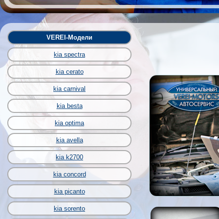
VEREI-Модели
kia spectra
kia cerato
kia carnival
kia besta
kia optima
kia avella
kia k2700
kia concord
kia picanto
kia sorento