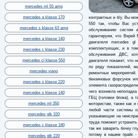
mercedes ml 55 amg
mercedes a klasse 170
контрактных и б/у. Вы мо
550 так, чтобы Вас ус
mercedes s klasse 63 amg
обслуживанию систем а
гарантируем, что Верей 
mercedes a klasse 140
двигателя mercedes gl
комплектующих, и в том
mercedes c klasse 230
обслуживания ДВС, кот
mercedes cl klasse 550
двигателя покажет, что 
по ряду показателей, м
mercedes viano
ремонтных мероприятий.
бензиновых форсунок ил
mercedes s klasse 220
элемента газораспредели
чего возникла неполадка
mercedes s klasse 140
ГБЦ (головки блока), а 
mercedes ml 350
мотористам, также как и 
любой части системы о
mercedes glk 320
указывающие на неиспра
труда поможет устранить
mercedes c klasse 180
так же заварить бочку гл
потому в нашем прайс -
mercedes glk 220