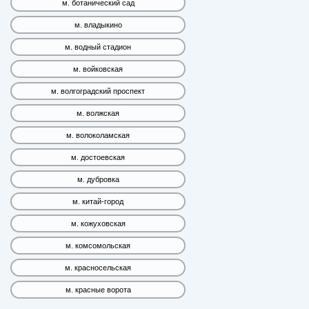
м. ботанический сад
м. владыкино
м. водный стадион
м. войковская
м. волгоградский проспект
м. волжская
м. волоколамская
м. достоевская
м. дубровка
м. китай-город
м. кожуховская
м. комсомольская
м. красносельская
м. красные ворота