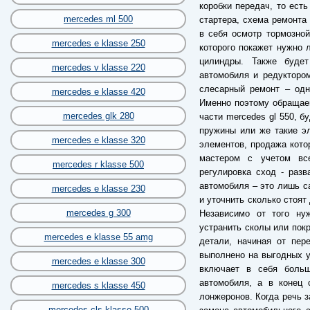
коробки передач, то есть
mercedes ml 500
стартера, схема ремонта
в себя осмотр тормозной
mercedes e klasse 250
которого покажет нужно 
цилиндры. Также буде
mercedes v klasse 220
автомобиля и редуктором
слесарный ремонт – одн
mercedes e klasse 420
Именно поэтому обращае
mercedes glk 280
части mercedes gl 550, б
пружины или же такие э
mercedes e klasse 320
элементов, продажа кото
мастером с учетом все
mercedes r klasse 500
регулировка сход - разв
автомобиля – это лишь са
mercedes e klasse 230
и уточнить сколько стоят
mercedes g 300
Независимо от того ну
устранить сколы или пок
mercedes e klasse 55 amg
детали, начиная от пер
выполнено на выгодных у
mercedes e klasse 300
включает в себя больш
автомобиля, а в конец 
mercedes s klasse 450
лонжеронов. Когда речь з
mercedes cls klasse 500