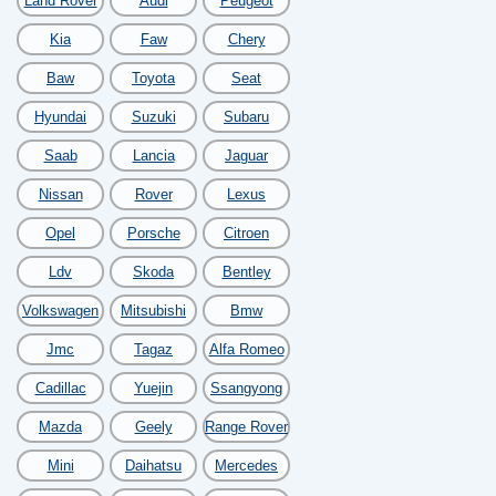
Land Rover
Audi
Peugeot
Kia
Faw
Chery
Baw
Toyota
Seat
Hyundai
Suzuki
Subaru
Saab
Lancia
Jaguar
Nissan
Rover
Lexus
Opel
Porsche
Citroen
Ldv
Skoda
Bentley
Volkswagen
Mitsubishi
Bmw
Jmc
Tagaz
Alfa Romeo
Cadillac
Yuejin
Ssangyong
Mazda
Geely
Range Rover
Mini
Daihatsu
Mercedes