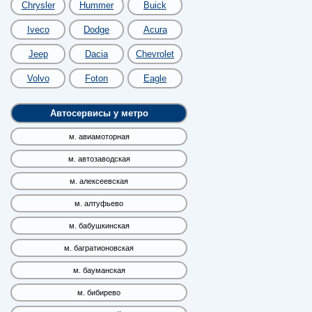
Chrysler
Hummer
Buick
Iveco
Dodge
Acura
Jeep
Dacia
Chevrolet
Volvo
Foton
Eagle
Автосервисы у метро
м. авиамоторная
м. автозаводская
м. алексеевская
м. алтуфьево
м. бабушкинская
м. багратионовская
м. бауманская
м. бибирево