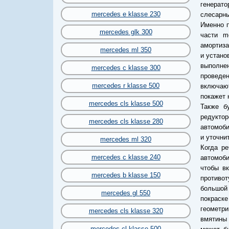
генерато
mercedes e klasse 230
слесарн
Именно 
mercedes glk 300
части m
амортиза
mercedes ml 350
и устано
выполне
mercedes c klasse 300
проведен
mercedes r klasse 500
включают
покажет 
mercedes cls klasse 500
Также б
редуктор
mercedes cls klasse 280
автомоби
и уточни
mercedes ml 320
Когда ре
mercedes c klasse 240
автомоби
чтобы вк
mercedes b klasse 150
противо
большой 
mercedes gl 550
покраск
геометр
mercedes cls klasse 320
вмятины 
mercedes cl klasse 500