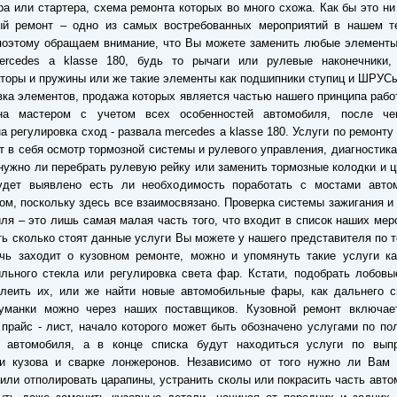
ра или стартера, схема ремонта которых во много схожа. Как бы это ни
ый ремонт – одно из самых востребованных мероприятий в нашем те
поэтому обращаем внимание, что Вы можете заменить любые элементы
ercedes a klasse 180, будь то рычаги или рулевые наконечники,
торы и пружины или же такие элементы как подшипники ступиц и ШРУС
вка элементов, продажа которых является частью нашего принципа рабо
на мастером с учетом всех особенностей автомобиля, после че
а регулировка сход - развала mercedes a klasse 180. Услуги по ремонту
 в себя осмотр тормозной системы и рулевого управления, диагностика
нужно ли перебрать рулевую рейку или заменить тормозные колодки и 
удет выявлено есть ли необходимость поработать с мостами авто
ом, поскольку здесь все взаимосвязано. Проверка системы зажигания и
ля – это лишь самая малая часть того, что входит в список наших мер
ть сколько стоят данные услуги Вы можете у нашего представителя по 
чь заходит о кузовном ремонте, можно и упомянуть такие услуги ка
льного стекла или регулировка света фар. Кстати, подобрать лобовы
леить их, или же найти новые автомобильные фары, как дальнего св
туманки можно через наших поставщиков. Кузовной ремонт включае
прайс - лист, начало которого может быть обозначено услугами по по
е автомобиля, а в конце списка будут находиться услуги по вып
ии кузова и сварке лонжеронов. Независимо от того нужно ли Вам 
или отполировать царапины, устранить сколы или покрасить часть авто