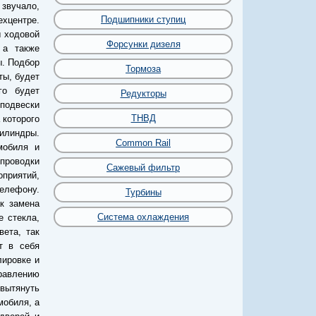
 звучало,
Подшипники ступиц
хцентре.
 ходовой
Форсунки дизеля
 а также
ы. Подбор
Тормоза
ты, будет
го будет
Редукторы
 подвески
ТНВД
 которого
цилиндры.
Common Rail
мобиля и
 проводки
Сажевый фильтр
оприятий,
телефону.
Турбины
к замена
Система охлаждения
е стекла,
ета, так
т в себя
лировке и
равлению
вытянуть
мобиля, а