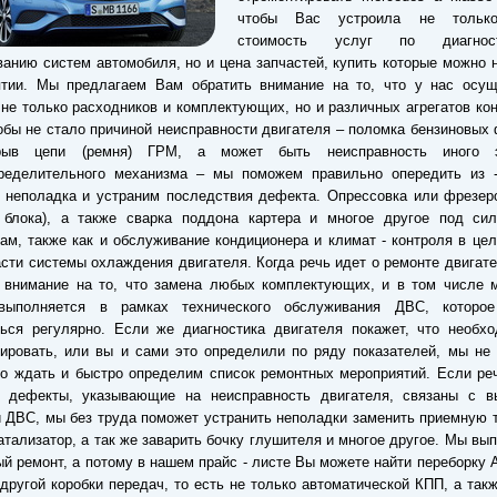
чтобы Вас устроила не тольк
стоимость услуг по диагно
анию систем автомобиля, но и цена запчастей, купить которые можно 
ятии. Мы предлагаем Вам обратить внимание на то, что у нас осущ
не только расходников и комплектующих, но и различных агрегатов ко
тобы не стало причиной неисправности двигателя – поломка бензиновых
рыв цепи (ремня) ГРМ, а может быть неисправность иного э
пределительного механизма – мы поможем правильно опередить из -
 неполадка и устраним последствия дефекта. Опрессовка или фрезер
и блока), а также сварка поддона картера и многое другое под си
ам, также как и обслуживание кондиционера и климат - контроля в цел
сти системы охлаждения двигателя. Когда речь идет о ремонте двигате
 внимание на то, что замена любых комплектующих, и в том числе м
выполняется в рамках технического обслуживания ДВС, которо
ься регулярно. Если же диагностика двигателя покажет, что необхо
ировать, или вы и сами это определили по ряду показателей, мы не
о ждать и быстро определим список ремонтных мероприятий. Если ре
о дефекты, указывающие на неисправность двигателя, связаны с в
 ДВС, мы без труда поможет устранить неполадки заменить приемную 
атализатор, а так же заварить бочку глушителя и многое другое. Мы вы
ый ремонт, а потому в нашем прайс - листе Вы можете найти переборку 
другой коробки передач, то есть не только автоматической КПП, а так