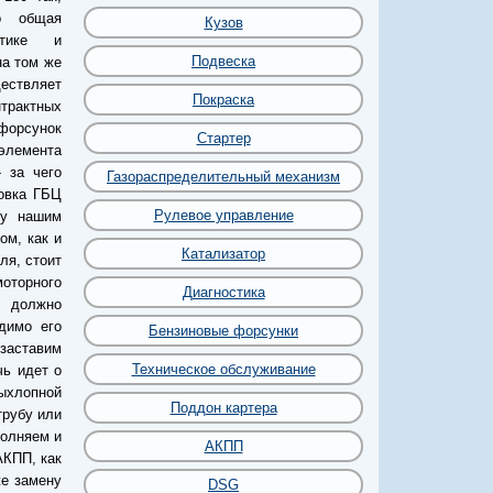
о общая
Кузов
стике и
Подвеска
на том же
ествляет
Покраска
нтрактных
 форсунок
Стартер
лемента
 за чего
Газораспределительный механизм
овка ГБЦ
Рулевое управление
лу нашим
ом, как и
Катализатор
ля, стоит
оторного
Диагностика
е должно
димо его
Бензиновые форсунки
 заставим
Техническое обслуживание
чь идет о
ыхлопной
Поддон картера
трубу или
полняем и
АКПП
АКПП, как
же замену
DSG