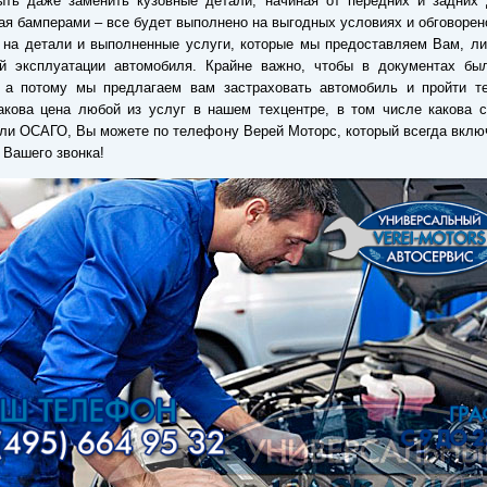
ыть даже заменить кузовные детали, начиная от передних и задних 
ая бамперами – все будет выполнено на выгодных условиях и обговорен
 на детали и выполненные услуги, которые мы предоставляем Вам, л
ой эксплуатации автомобиля. Крайне важно, чтобы в документах бы
, а потому мы предлагаем вам застраховать автомобиль и пройти те
акова цена любой из услуг в нашем техцентре, в том числе какова 
и ОСАГО, Вы можете по телефону Верей Моторс, который всегда вклю
Вашего звонка!