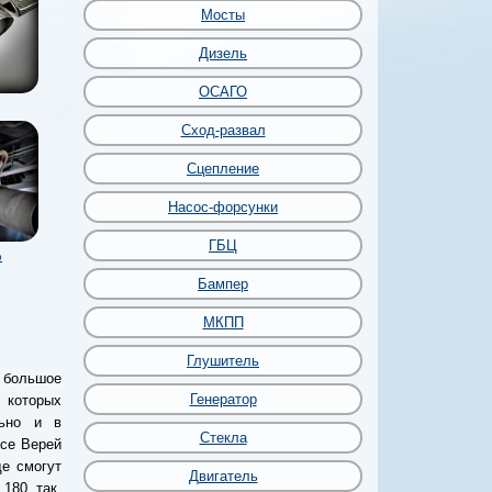
Мосты
Дизель
ОСАГО
Сход-развал
Сцепление
Насос-форсунки
ГБЦ
р
Бампер
МКПП
Глушитель
большое
Генератор
 которых
льно и в
Стекла
исе Верей
де смогут
Двигатель
 180 так,