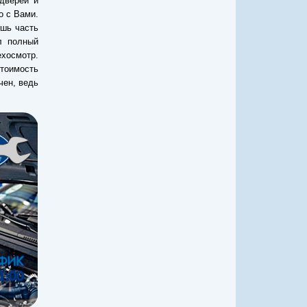
дверей и
о с Вами.
ишь часть
л полный
хосмотр.
стоимость
чен, ведь