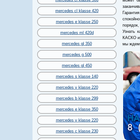
может б
заканчив
mercedes cl klasse 420
Гарантия
спокойн
mercedes e klasse 250
порядок
Узнать к
mercedes ml 420d
КАСКО ил
mercedes gl 350
мы ждем 
mercedes g 500
mercedes gl 450
mercedes s klasse 140
mercedes v klasse 220
mercedes b klasse 299
mercedes e klasse 350
mercedes v klasse 220
mercedes c klasse 230