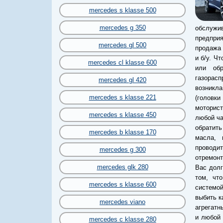
mercedes s klasse 500
mercedes g 350
обслужив
предпри
mercedes gl 500
продажа 
и б/у. Ч
mercedes cl klasse 600
или об
газорас
mercedes gl 420
возникла
mercedes s klasse 221
(головк
моторист
mercedes s klasse 450
любой ча
обратить
mercedes b klasse 170
масла, 
проводит
mercedes g 300
отремонт
mercedes glk 280
Вас долг
том, чт
mercedes s klasse 600
системой
выбить к
mercedes viano
агрегатн
и любой 
mercedes c klasse 280