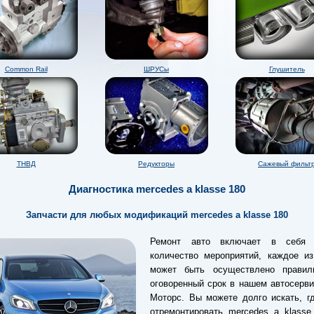
Common Rail
ШРУСы
Глушитель
ТНВД
Редукторы
Сажевый фильт
Диагностика mercedes a klasse 180
Запчасти для любых модификаций mercedes a klasse 180
Ремонт авто включает в себя 
количество мероприятий, каждое из
может быть осуществлено прави
оговоренный срок в нашем автосерв
Моторс. Вы можете долго искать, г
отремонтировать mercedes a klasse