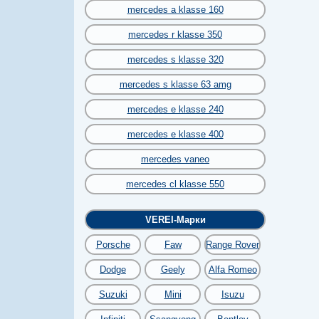
mercedes a klasse 160
mercedes r klasse 350
mercedes s klasse 320
mercedes s klasse 63 amg
mercedes e klasse 240
mercedes e klasse 400
mercedes vaneo
mercedes cl klasse 550
VEREI-Марки
Porsche
Faw
Range Rover
Dodge
Geely
Alfa Romeo
Suzuki
Mini
Isuzu