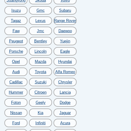
Ssangyong
Skoda
Volvo
Isuzu
Gmc
Subaru
Tagaz
Lexus
Range Rover
Faw
Jmc
Daewoo
Peugeot
Bentley
Yuejin
Porsche
Lincoln
Eagle
Opel
Mazda
Hyundai
Audi
Toyota
Alfa Romeo
Cadillac
Suzuki
Chrysler
Hummer
Citroen
Lancia
Foton
Geely
Dodge
Nissan
Kia
Jaguar
Ford
Infiniti
Acura