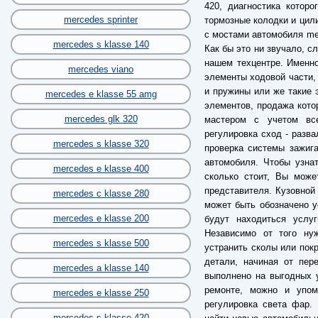
420, диагностика котор
mercedes sprinter
тормозные колодки и цил
с мостами автомобиля mer
mercedes s klasse 140
Как бы это ни звучало, с
нашем техцентре. Именн
mercedes viano
элементы ходовой части, 
и пружины или же такие 
mercedes e klasse 55 amg
элементов, продажа кото
mercedes glk 320
мастером с учетом все
регулировка сход - разва
mercedes s klasse 320
проверка системы зажига
автомобиля. Чтобы узна
mercedes e klasse 400
сколько стоит, Вы може
представителя. Кузовной 
mercedes c klasse 280
может быть обозначено у
mercedes e klasse 200
будут находиться услу
Независимо от того ну
mercedes s klasse 500
устранить сколы или пок
детали, начиная от пер
mercedes a klasse 140
выполнено на выгодных у
ремонте, можно и упом
mercedes e klasse 250
регулировка света фар. 
mercedes s klasse 420