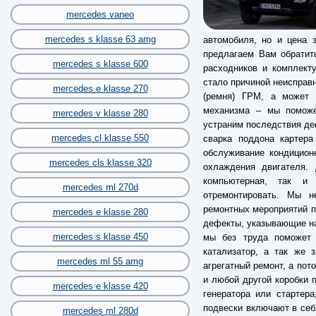
mercedes vaneo
mercedes s klasse 63 amg
автомобиля, но и цена 
предлагаем Вам обратит
mercedes s klasse 600
расходников и комплекту
стало причиной неисправ
mercedes e klasse 270
(ремня) ГРМ, а может б
механизма – мы поможе
mercedes v klasse 280
устраним последствия деф
mercedes cl klasse 550
сварка поддона картера
обслуживание кондицион
mercedes cls klasse 320
охлаждения двигателя. 
компьютерная, так и 
mercedes ml 270d
отремонтировать. Мы 
ремонтных мероприятий по
mercedes e klasse 280
дефекты, указывающие на
mercedes s klasse 450
мы без труда поможет 
катализатор, а так же 
mercedes ml 55 amg
агрегатный ремонт, а пот
и любой другой коробки п
mercedes e klasse 420
генератора или стартер
подвески включают в себ
mercedes ml 280d