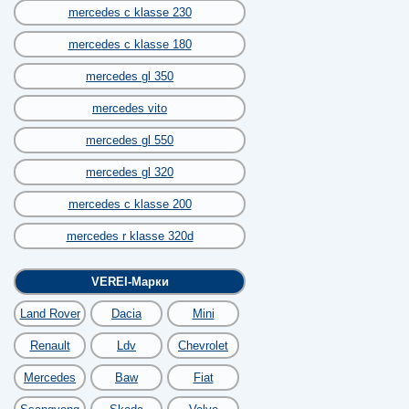
mercedes c klasse 230
mercedes c klasse 180
mercedes gl 350
mercedes vito
mercedes gl 550
mercedes gl 320
mercedes c klasse 200
mercedes r klasse 320d
VEREI-Марки
Land Rover
Dacia
Mini
Renault
Ldv
Chevrolet
Mercedes
Baw
Fiat