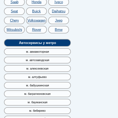
Saab
Honda
Iveco
Seat
Buick
Daihatsu
Chery
Volkswagen
Jeep
Mitsubishi
Rover
Bmw
Автосервисы у метро
м. авиамоторная
м. автозаводская
м. алексеевская
м. алтуфьево
м. бабушкинская
м. багратионовская
м. бауманская
м. бибирево