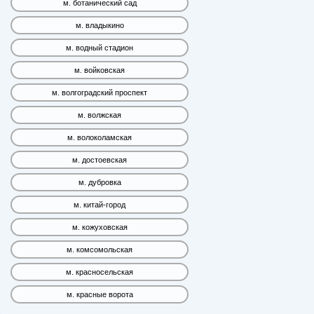
м. ботанический сад
м. владыкино
м. водный стадион
м. войковская
м. волгоградский проспект
м. волжская
м. волоколамская
м. достоевская
м. дубровка
м. китай-город
м. кожуховская
м. комсомольская
м. красносельская
м. красные ворота