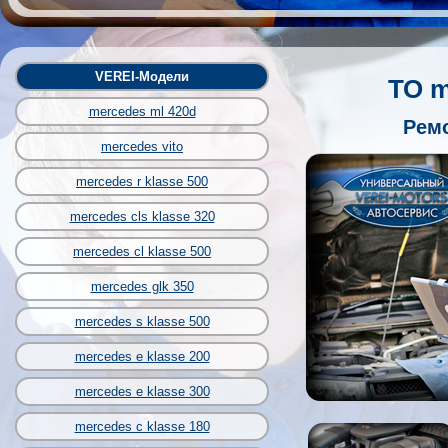
VEREI-Модели
ТО m
mercedes ml 420d
Ремо
mercedes vito
mercedes r klasse 500
mercedes cls klasse 320
mercedes cl klasse 500
mercedes glk 350
mercedes s klasse 500
mercedes e klasse 200
mercedes e klasse 300
mercedes c klasse 180