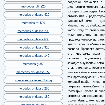
подвески включают в 
mercedes glk 220
диагностика которого пок
колодки и цилиндры. Так
mercedes e klasse 420
автомобиля и редуктором
слесарный ремонт – одн
mercedes ml 500
Именно поэтому обращае
части, будь то рычаги ил
mercedes a klasse 200
такие элементы как по
mercedes s klasse 600
продажа которых являетс
учетом всех особенносте
mercedes e klasse 320
развала. Проверка систем
это лишь самая малая ча
mercedes a klasse 140
сколько стоят данные усл
заходит о кузовном ремон
mercedes g 350
стекла или регулировка с
mercedes cls klasse 350
или же найти новые авто
так противотуманки можн
mercedes s klasse 63 amg
большой прайс - лист, н
покраске автомобиля, 
mercedes e klasse 280
геометрии кузова и сва
вмятины или отполировать
mercedes b klasse 180
может быть даже замени
mercedes glk 300