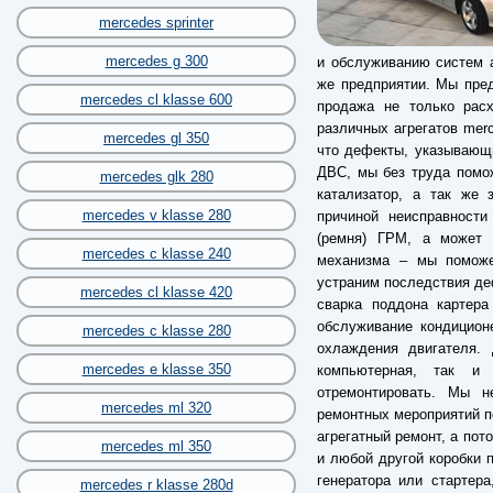
mercedes sprinter
mercedes g 300
и обслуживанию систем а
же предприятии. Мы пред
mercedes cl klasse 600
продажа не только рас
различных агрегатов merc
mercedes gl 350
что дефекты, указывающи
ДВС, мы без труда помо
mercedes glk 280
катализатор, а так же 
mercedes v klasse 280
причиной неисправности
(ремня) ГРМ, а может б
mercedes c klasse 240
механизма – мы поможе
устраним последствия деф
mercedes cl klasse 420
сварка поддона картера
обслуживание кондицион
mercedes c klasse 280
охлаждения двигателя. 
mercedes e klasse 350
компьютерная, так и 
отремонтировать. Мы 
mercedes ml 320
ремонтных мероприятий п
агрегатный ремонт, а пот
mercedes ml 350
и любой другой коробки п
генератора или стартер
mercedes r klasse 280d