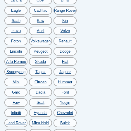
Lancia
Opel
Bmw
Eagle
Cadillac
Range Rover
Saab
Baw
Kia
Isuzu
Audi
Volvo
Foton
Volkswagen
Renault
Lincoln
Peugeot
Dodge
Alfa Romeo
Skoda
Fiat
Ssangyong
Tagaz
Jaguar
Mini
Citroen
Hummer
Gmc
Dacia
Ford
Faw
Seat
Yuejin
Infiniti
Hyundai
Chevrolet
Land Rover
Mitsubishi
Buick