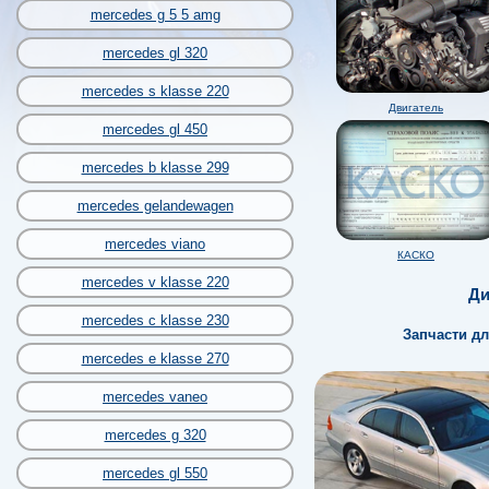
mercedes g 5 5 amg
mercedes gl 320
mercedes s klasse 220
Двигатель
mercedes gl 450
mercedes b klasse 299
mercedes gelandewagen
mercedes viano
КАСКО
mercedes v klasse 220
Ди
mercedes c klasse 230
Запчасти д
mercedes e klasse 270
mercedes vaneo
mercedes g 320
mercedes gl 550