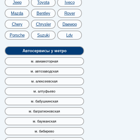
Jeep
Toyota
Iveco
Mazda
Bentley
Rover
Chery
Chrysler
Daewoo
Porsche
Suzuki
Ldv
Автосервисы у метро
м. авиамоторная
м. автозаводская
м. алексеевская
м. алтуфьево
м. бабушкинская
м. багратионовская
м. бауманская
м. бибирево