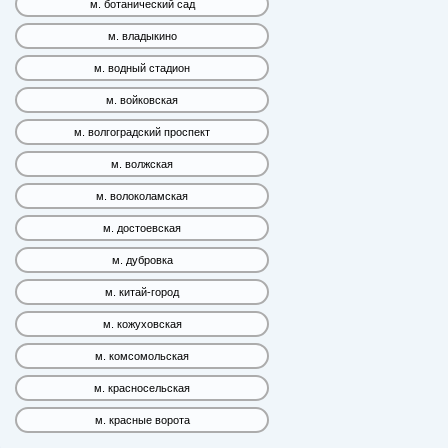
м. ботанический сад
м. владыкино
м. водный стадион
м. войковская
м. волгоградский проспект
м. волжская
м. волоколамская
м. достоевская
м. дубровка
м. китай-город
м. кожуховская
м. комсомольская
м. красносельская
м. красные ворота