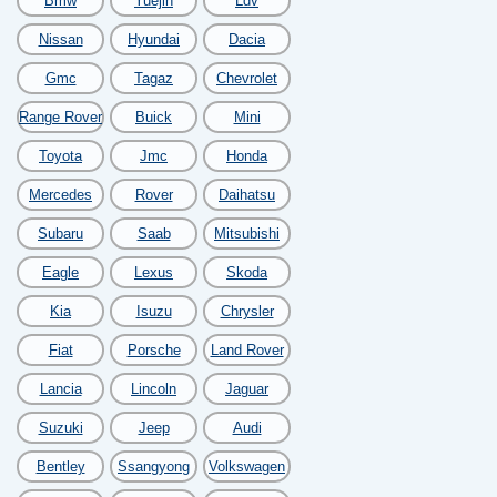
Bmw
Yuejin
Ldv
Nissan
Hyundai
Dacia
Gmc
Tagaz
Chevrolet
Range Rover
Buick
Mini
Toyota
Jmc
Honda
Mercedes
Rover
Daihatsu
Subaru
Saab
Mitsubishi
Eagle
Lexus
Skoda
Kia
Isuzu
Chrysler
Fiat
Porsche
Land Rover
Lancia
Lincoln
Jaguar
Suzuki
Jeep
Audi
Bentley
Ssangyong
Volkswagen