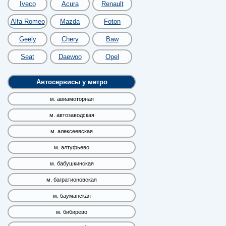
Iveco
Acura
Renault
Alfa Romeo
Mazda
Foton
Geely
Chery
Baw
Seat
Daewoo
Opel
Автосервисы у метро
м. авиамоторная
м. автозаводская
м. алексеевская
м. алтуфьево
м. бабушкинская
м. багратионовская
м. бауманская
м. бибирево