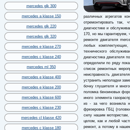
mercedes glk 300
mercedes a klasse 150
различных агрегатов ко
отремонтировать так, 
mercedes glk 220
диагностике и обслужива
170, но мы гарантируем, 
mercedes glk 320
ремонте двигателя merce
любых комплектующих,
mercedes e klasse 270
технического обслужив
mercedes c klasse 240
диагностика двигателя по
определили по ряду пока
mercedes ml 350
список ремонтных мероп
неисправность двигател
mercedes e klasse 400
устранить неполадки заме
бочку глушителя и много
mercedes e klasse 200
поломка бензиновых форс
mercedes s klasse 600
иного элемента газорас
из - за чего возникла 
mercedes c klasse 230
фрезеровка ГБЦ (головки
силу нашим мотористам, 
mercedes cl klasse 420
целом, как и любой час
ремонт, а потому в наше
mercedes c klasse 180