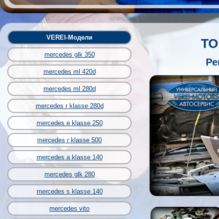
VEREI-Модели
ТО
mercedes glk 350
Ре
mercedes ml 420d
mercedes ml 280d
mercedes r klasse 280d
mercedes e klasse 250
mercedes r klasse 500
mercedes a klasse 140
mercedes glk 280
mercedes s klasse 140
mercedes vito