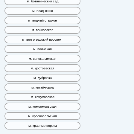
м. ботанический сад
м. владыкино
м. водный стадион
м. войковская
м. волгоградский проспект
м. волжская
м. волоколамская
м. достоевская
м. дубровка
м. китай-город
м. кожуховская
м. комсомольская
м. красносельская
м. красные ворота