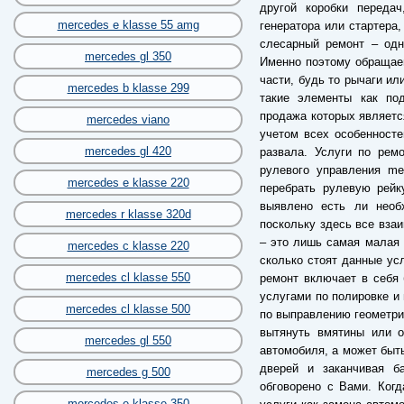
другой коробки переда
mercedes e klasse 55 amg
генератора или стартера,
слесарный ремонт – одн
mercedes gl 350
Именно поэтому обращае
части, будь то рычаги ил
mercedes b klasse 299
такие элементы как по
продажа которых являетс
mercedes viano
учетом всех особенносте
mercedes gl 420
развала. Услуги по рем
рулевого управления me
mercedes e klasse 220
перебрать рулевую рейк
выявлено есть ли необ
mercedes r klasse 320d
поскольку здесь все вза
– это лишь самая малая ч
mercedes c klasse 220
сколько стоят данные ус
mercedes cl klasse 550
ремонт включает в себя 
услугами по полировке и 
mercedes cl klasse 500
по выправлению геометрии
вытянуть вмятины или о
mercedes gl 550
автомобиля, а может быть
дверей и заканчивая б
mercedes g 500
обговорено с Вами. Когд
mercedes e klasse 350