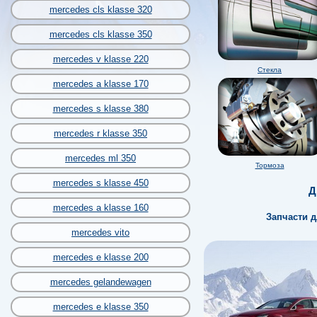
mercedes cls klasse 320
mercedes cls klasse 350
mercedes v klasse 220
Стекла
mercedes a klasse 170
mercedes s klasse 380
mercedes r klasse 350
mercedes ml 350
Тормоза
mercedes s klasse 450
Д
mercedes a klasse 160
Запчасти д
mercedes vito
mercedes e klasse 200
mercedes gelandewagen
mercedes e klasse 350