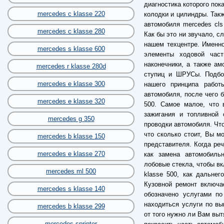
диагностика которого пок
mercedes c klasse 220
колодки и цилиндры. Так
автомобиля mercedes cls
mercedes c klasse 280
Как бы это ни звучало, с
нашем техцентре. Именн
mercedes s klasse 600
элементы ходовой част
наконечники, а также а
mercedes r klasse 280d
ступиц и ШРУСы. Подбор
mercedes e klasse 300
нашего принципа работ
автомобиля, после чего б
mercedes e klasse 320
500. Самое малое, что 
зажигания и топливной 
mercedes g 350
проводки автомобиля. Что
что сколько стоит, Вы м
mercedes b klasse 150
представителя. Когда реч
mercedes e klasse 270
как замена автомобильн
лобовые стекла, чтобы вк
mercedes ml 500
klasse 500, как дальнег
Кузовной ремонт включа
mercedes s klasse 140
обозначено услугами по
находиться услуги по вы
mercedes b klasse 299
от того нужно ли Вам выт
mercedes sprinter