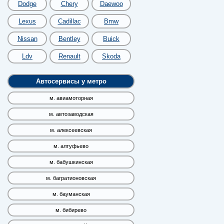
Dodge
Chery
Daewoo
Lexus
Cadillac
Bmw
Nissan
Bentley
Buick
Ldv
Renault
Skoda
Автосервисы у метро
м. авиамоторная
м. автозаводская
м. алексеевская
м. алтуфьево
м. бабушкинская
м. багратионовская
м. бауманская
м. бибирево