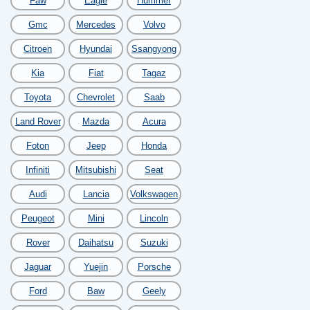
Faw
Eagle
Hummer
Gmc
Mercedes
Volvo
Citroen
Hyundai
Ssangyong
Kia
Fiat
Tagaz
Toyota
Chevrolet
Saab
Land Rover
Mazda
Acura
Foton
Jeep
Honda
Infiniti
Mitsubishi
Seat
Audi
Lancia
Volkswagen
Peugeot
Mini
Lincoln
Rover
Daihatsu
Suzuki
Jaguar
Yuejin
Porsche
Ford
Baw
Geely