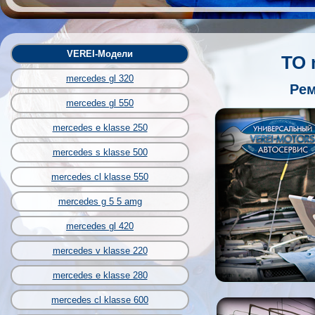
VEREI-Модели
ТО 
mercedes gl 320
Рем
mercedes gl 550
mercedes e klasse 250
mercedes s klasse 500
mercedes cl klasse 550
mercedes g 5 5 amg
mercedes gl 420
mercedes v klasse 220
mercedes e klasse 280
mercedes cl klasse 600