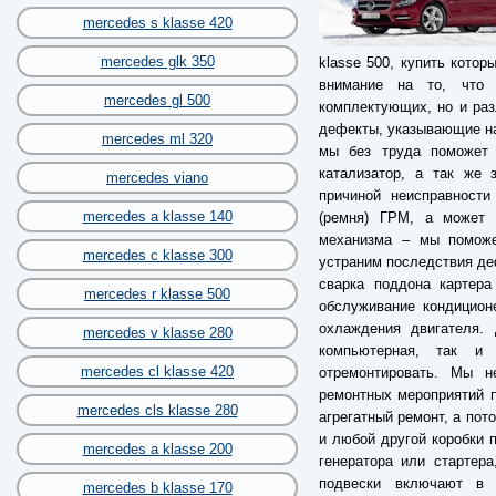
mercedes s klasse 420
mercedes glk 350
klasse 500, купить кото
внимание на то, что 
mercedes gl 500
комплектующих, но и разл
дефекты, указывающие на
mercedes ml 320
мы без труда поможет 
катализатор, а так же 
mercedes viano
причиной неисправности
mercedes a klasse 140
(ремня) ГРМ, а может б
механизма – мы поможе
mercedes c klasse 300
устраним последствия деф
сварка поддона картера
mercedes r klasse 500
обслуживание кондицион
охлаждения двигателя. 
mercedes v klasse 280
компьютерная, так и 
mercedes cl klasse 420
отремонтировать. Мы 
ремонтных мероприятий п
mercedes cls klasse 280
агрегатный ремонт, а пот
и любой другой коробки п
mercedes a klasse 200
генератора или стартер
подвески включают в 
mercedes b klasse 170