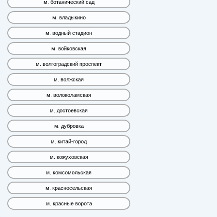
м. ботанический сад
м. владыкино
м. водный стадион
м. войковская
м. волгоградский проспект
м. волжская
м. волоколамская
м. достоевская
м. дубровка
м. китай-город
м. кожуховская
м. комсомольская
м. красносельская
м. красные ворота