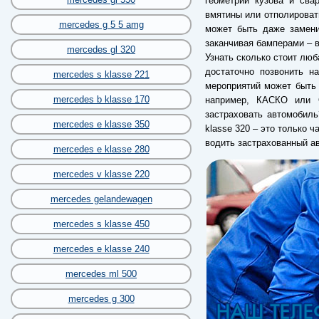
геометрии кузова и сва
вмятины или отполировать
mercedes g 5 5 amg
может быть даже замени
заканчивая бамперами – в
mercedes gl 320
Узнать сколько стоит люб
достаточно позвонить н
mercedes s klasse 221
мероприятий может быть 
mercedes b klasse 170
например, КАСКО или 
застраховать автомобиль
mercedes e klasse 350
klasse 320 – это только 
водить застрахованный а
mercedes e klasse 280
mercedes v klasse 220
mercedes gelandewagen
mercedes s klasse 450
mercedes e klasse 240
mercedes ml 500
mercedes g 300