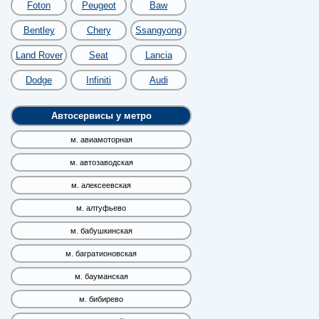
Foton
Peugeot
Baw
Bentley
Chery
Ssangyong
Land Rover
Seat
Lancia
Dodge
Infiniti
Audi
Автосервисы у метро
м. авиамоторная
м. автозаводская
м. алексеевская
м. алтуфьево
м. бабушкинская
м. багратионовская
м. бауманская
м. бибирево