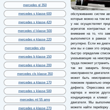
mercedes gl 350
mercedes s klasse 600
обслуживанию систем авт
которые можно на том же
mercedes s klasse 420
у нас осуществляет про
агрегатов контрактных 
mercedes cl klasse 500
внимание на то, что за
выполняется в рамках т
mercedes e klasse 220
регулярно. Если же диагн
mercedes vito
или вы и сами это опред
быстро определим список
mercedes b klasse 150
указывающие на неиспра
труда поможет устранить
mercedes e klasse 200
так же заварить бочк
неисправности двигателя
mercedes cls klasse 350
может быть неисправнос
mercedes a klasse 170
поможем правильно опере
дефекта. Опрессовка ил
mercedes s klasse 500
картера и многое друг
кондиционера и климат 
mercedes ml 55 amg
двигателя. Мы выполняе
можете найти переборку 
mercedes e klasse 270