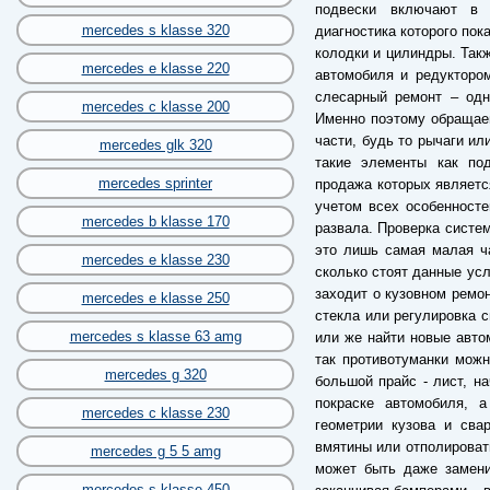
подвески включают в 
mercedes s klasse 320
диагностика которого пок
колодки и цилиндры. Так
mercedes e klasse 220
автомобиля и редуктором
слесарный ремонт – одн
mercedes c klasse 200
Именно поэтому обращае
части, будь то рычаги ил
mercedes glk 320
такие элементы как по
mercedes sprinter
продажа которых являетс
учетом всех особенносте
mercedes b klasse 170
развала. Проверка систем
это лишь самая малая ча
mercedes e klasse 230
сколько стоят данные усл
заходит о кузовном ремон
mercedes e klasse 250
стекла или регулировка с
mercedes s klasse 63 amg
или же найти новые авто
так противотуманки можн
mercedes g 320
большой прайс - лист, н
покраске автомобиля, 
mercedes c klasse 230
геометрии кузова и сва
вмятины или отполировать
mercedes g 5 5 amg
может быть даже замени
mercedes s klasse 450