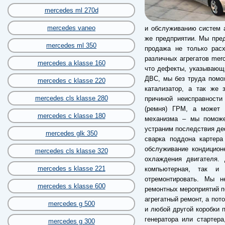
mercedes ml 270d
mercedes vaneo
и обслуживанию систем а
же предприятии. Мы пред
mercedes ml 350
продажа не только рас
различных агрегатов merc
mercedes a klasse 160
что дефекты, указывающи
ДВС, мы без труда помо
mercedes c klasse 220
катализатор, а так же 
mercedes cls klasse 280
причиной неисправности
(ремня) ГРМ, а может б
mercedes c klasse 180
механизма – мы поможе
устраним последствия деф
mercedes glk 350
сварка поддона картера
обслуживание кондицион
mercedes cls klasse 320
охлаждения двигателя. 
mercedes s klasse 221
компьютерная, так и 
отремонтировать. Мы 
mercedes s klasse 600
ремонтных мероприятий п
агрегатный ремонт, а пот
mercedes g 500
и любой другой коробки п
генератора или стартер
mercedes g 300