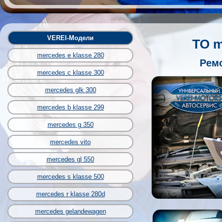
VEREI-Модели
ТО m
mercedes e klasse 280
Ремо
mercedes c klasse 300
mercedes glk 300
mercedes b klasse 299
mercedes g 350
mercedes vito
mercedes gl 550
mercedes s klasse 500
mercedes r klasse 280d
mercedes gelandewagen