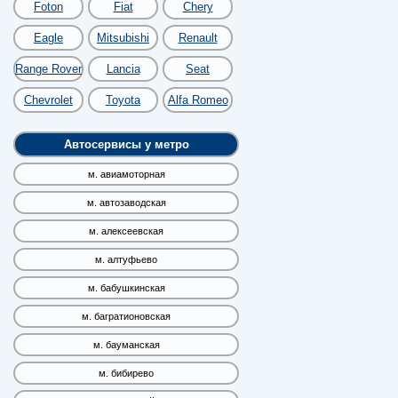
Foton
Fiat
Chery
Eagle
Mitsubishi
Renault
Range Rover
Lancia
Seat
Chevrolet
Toyota
Alfa Romeo
Автосервисы у метро
м. авиамоторная
м. автозаводская
м. алексеевская
м. алтуфьево
м. бабушкинская
м. багратионовская
м. бауманская
м. бибирево