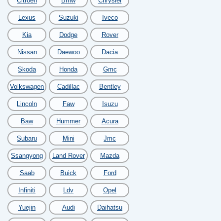
Citroen
Bmw
Chrysler
Lexus
Suzuki
Iveco
Kia
Dodge
Rover
Nissan
Daewoo
Dacia
Skoda
Honda
Gmc
Volkswagen
Cadillac
Bentley
Lincoln
Faw
Isuzu
Baw
Hummer
Acura
Subaru
Mini
Jmc
Ssangyong
Land Rover
Mazda
Saab
Buick
Ford
Infiniti
Ldv
Opel
Yuejin
Audi
Daihatsu