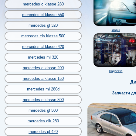
mercedes c klasse 280
mercedes cl klasse 550
mercedes gl 320
Фары
mercedes cls klasse 500
mercedes cl klasse 420
mercedes ml 320
mercedes e klasse 200
Подвеска
mercedes a klasse 150
Ди
mercedes ml 280d
Запчасти д
mercedes e klasse 300
mercedes gl 500
mercedes glk 280
mercedes gl 420