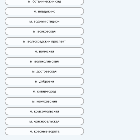
м. ботанический сад
м. владыкино
м. водный стадион
м. войковская
м. волгоградский проспект
м. волжская
м. волоколамская
м. достоевская
м. дубровка
м. китай-город
м. кожуховская
м. комсомольская
м. красносельская
м. красные ворота