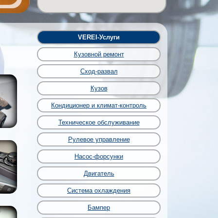
VEREI-Услуги
Кузовной ремонт
Сход-развал
Кузов
Кондиционер и климат-контроль
Техническое обслуживание
Рулевое управление
Насос-форсунки
Двигатель
Система охлаждения
Бампер