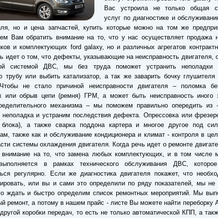
Вас устроила не только общая с
услуг по диагностике и обслуживан
иля, но и цена запчастей, купить которые можно на том же предпри
ем Вам обратить внимание на то, что у нас осуществляет продажа н
ков и комплектующих ford galaxy, но и различных агрегатов контрактн
ь идет о том, что дефекты, указывающие на неисправность двигателя, 
ой системой ДВС, мы без труда поможет устранить неполадки 
 трубу или выбить катализатор, а так же заварить бочку глушителя
 Чтобы не стало причиной неисправности двигателя – поломка бе
к или обрыв цепи (ремня) ГРМ, а может быть неисправность иного 
пределительного механизма – мы поможем правильно опередить из -
 неполадка и устраним последствия дефекта. Опрессовка или фрезер
и блока), а также сварка поддона картера и многое другое под си
ам, также как и обслуживание кондиционера и климат - контроля в цел
сти системы охлаждения двигателя. Когда речь идет о ремонте двигате
 внимание на то, что замена любых комплектующих, и в том числе м
выполняется в рамках технического обслуживания ДВС, которо
ься регулярно. Если же диагностика двигателя покажет, что необхо
ировать, или вы и сами это определили по ряду показателей, мы не
го ждать и быстро определим список ремонтных мероприятий. Мы вып
ый ремонт, а потому в нашем прайс - листе Вы можете найти переборку 
другой коробки передач, то есть не только автоматической КПП, а так