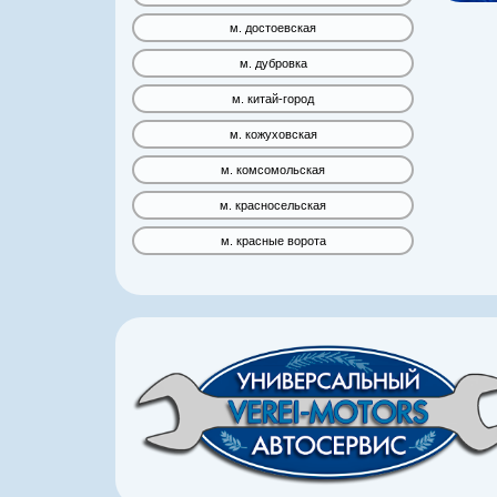
м. достоевская
м. дубровка
м. китай-город
м. кожуховская
м. комсомольская
м. красносельская
м. красные ворота