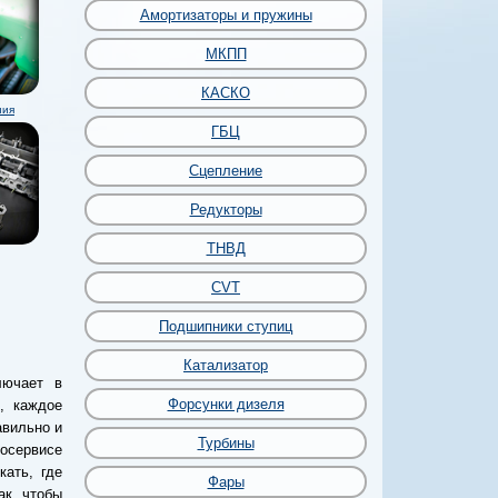
Амортизаторы и пружины
МКПП
КАСКО
ния
ГБЦ
Сцепление
Редукторы
ТНВД
CVT
Подшипники ступиц
Катализатор
лючает в
Форсунки дизеля
, каждое
авильно и
Турбины
осервисе
ать, где
Фары
ак, чтобы