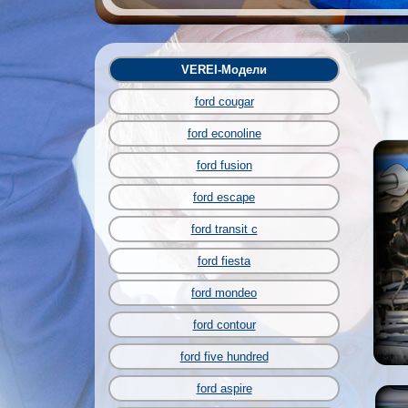
VEREI-Модели
ford cougar
ford econoline
ford fusion
ford escape
ford transit c
ford fiesta
ford mondeo
ford contour
ford five hundred
ford aspire