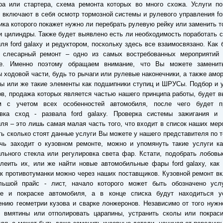
ра или стартера, схема ремонта которых во много схожа. Услуги по
 включают в себя осмотр тормозной системы и рулевого управления for
ика которого покажет нужно ли перебрать рулевую рейку или заменить 
и цилиндры. Также будет выявлено есть ли необходимость поработать 
ля ford galaxy и редуктором, поскольку здесь все взаимосвязано. Как 
, слесарный ремонт – одно из самых востребованных мероприятий
ре. Именно поэтому обращаем внимание, что Вы можете замени
 ходовой части, будь то рычаги или рулевые наконечники, а также амо
ы или же такие элементы как подшипники ступиц и ШРУСы. Подбор и 
в, продажа которых является частью нашего принципа работы, будет 
м с учетом всех особенностей автомобиля, после чего будет п
овка сход - развала ford galaxy. Проверка системы зажигания и 
ля – это лишь самая малая часть того, что входит в список наших мер
ть сколько стоят данные услуги Вы можете у нашего представителя по 
чь заходит о кузовном ремонте, можно и упомянуть такие услуги ка
льного стекла или регулировка света фар. Кстати, подобрать лобовы
леить их, или же найти новые автомобильные фары ford galaxy, как
ак противотуманки можно через наших поставщиков. Кузовной ремонт в
льшой прайс - лист, начало которого может быть обозначено усл
ке и покраске автомобиля, а в конце списка будут находиться у
нию геометрии кузова и сварке лонжеронов. Независимо от того нуж
ь вмятины или отполировать царапины, устранить сколы или покраси