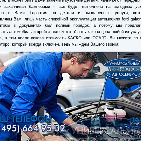
ля, а может быть даже заменить кузовные детали, начиная от передних
и заканчивая бамперами – все будет выполнено на выгодных ус
ено с Вами. Гарантия на детали и выполненные услуги, кот
вляем Вам, лишь часть спокойной эксплуатации автомобиля ford galax
чтобы в документах был полный порядок, а потому мы предла
вать автомобиль и пройти техосмотр. Узнать какова цена любой из услу
ре, в том числе какова стоимость КАСКО или ОСАГО, Вы можете по 
торс, который всегда включен, ведь мы ждем Вашего звонка!