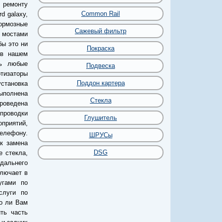
 ремонту
Common Rail
d galaxy,
тормозные
Сажевый фильтр
с мостами
бы это ни
Покраска
 в нашем
ть любые
Подвеска
ртизаторы
Поддон картера
установка
выполнена
Стекла
роведена
проводки
Глушитель
оприятий,
телефону.
ШРУСы
к замена
DSG
е стекла,
 дальнего
ключает в
угами по
слуги по
но ли Вам
ть часть