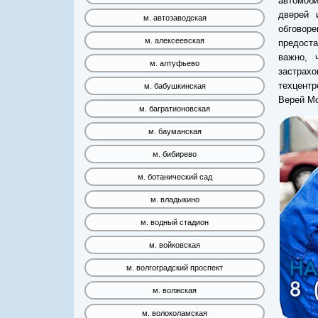
автомоби
дверей 
м. автозаводская
обговор
м. алексеевская
предоста
важно, 
м. алтуфьево
застрахо
техцент
м. бабушкинская
Верей Мо
м. багратионовская
м. бауманская
м. бибирево
м. ботанический сад
м. владыкино
м. водный стадион
м. войковская
м. волгоградский проспект
м. волжская
м. волоколамская