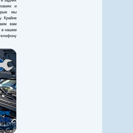
 и задних
ловиях и
орые мы
y. Крайне
гаем вам
г в нашем
телефону