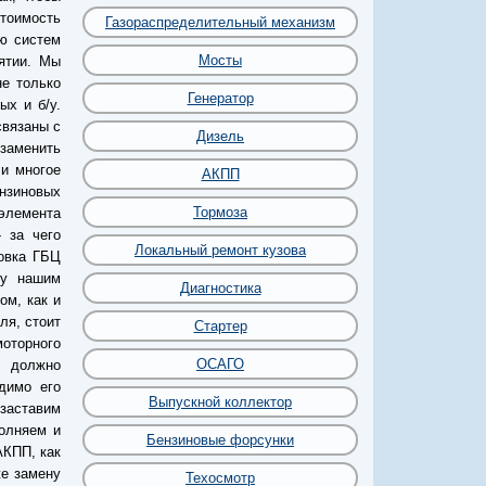
тоимость
Газораспределительный механизм
ию систем
Мосты
ятии. Мы
е только
Генератор
ых и б/у.
связаны с
Дизель
заменить
 и многое
АКПП
нзиновых
Тормоза
элемента
 за чего
Локальный ремонт кузова
овка ГБЦ
лу нашим
Диагностика
ом, как и
ля, стоит
Стартер
оторного
ОСАГО
е должно
димо его
Выпускной коллектор
 заставим
олняем и
Бензиновые форсунки
АКПП, как
же замену
Техосмотр