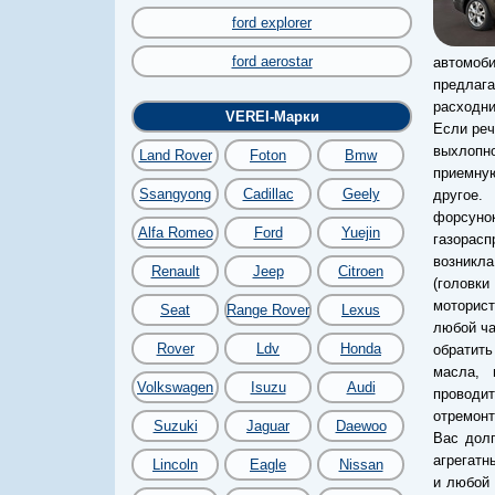
ford explorer
ford aerostar
автомоб
предлага
расходни
VEREI-Марки
Если реч
выхлопн
Land Rover
Foton
Bmw
приемную
Ssangyong
Cadillac
Geely
другое.
форсуно
Alfa Romeo
Ford
Yuejin
газорас
возникла
Renault
Jeep
Citroen
(головк
моторист
Seat
Range Rover
Lexus
любой ча
Rover
Ldv
Honda
обратить
масла, 
Volkswagen
Isuzu
Audi
проводит
отремонт
Suzuki
Jaguar
Daewoo
Вас дол
агрегатн
Lincoln
Eagle
Nissan
и любой 