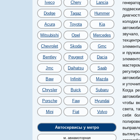
Iveco
Chery
Lancia
генерато
подвески
Dodge
Tagaz
Hummer
диагност
колодки 
Acura
Toyota
Kia
автомоби
звучало
Mitsubishi
Opel
Mercedes
техцент
Chevrolet
Skoda
Gmc
элементы
и пружин
Bentley
Peugeot
Dacia
элементо
мастеро
Jmc
Daihatsu
Saab
регулир
автомоби
Baw
Infiniti
Mazda
и уточни
Chrysler
Buick
Subaru
Когда ре
автомоби
Porsche
Faw
Hyundai
чтобы вк
света, т
Mini
Fiat
Volvo
себя бо
полиров
Автосервисы у метро
выправле
вытянут
м. авиамоторная