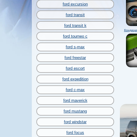
ford excursion
ford transit
ford transit k
Кондици
ford tourneo c
ford s-max
ford freestar
ford escort
ford expedition
ford c-max
ford maverick
ford mustang
ford windstar
ford focus