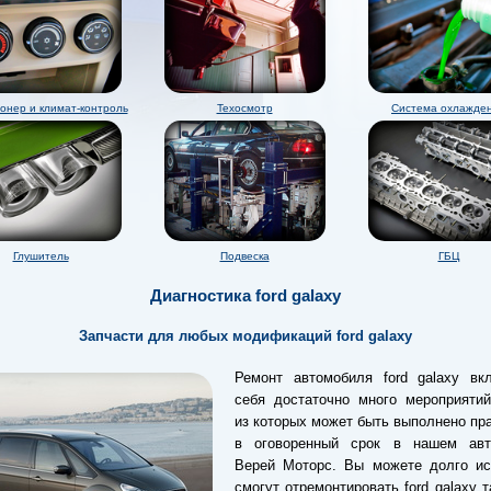
онер и климат-контроль
Техосмотр
Система охлажде
Глушитель
Подвеска
ГБЦ
Диагностика ford galaxy
Запчасти для любых модификаций ford galaxy
Ремонт автомобиля ford galaxy вк
себя достаточно много мероприятий
из которых может быть выполнено пр
в оговоренный срок в нашем авт
Верей Моторс. Вы можете долго иск
смогут отремонтировать ford galaxy т