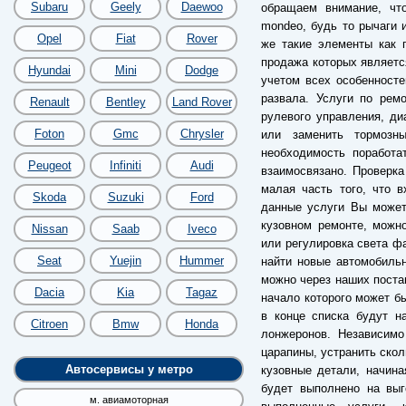
Subaru
Geely
Daewoo
обращаем внимание, чт
mondeo, будь то рычаги 
Opel
Fiat
Rover
же такие элементы как 
продажа которых являетс
Hyundai
Mini
Dodge
учетом всех особенносте
развала. Услуги по рем
Renault
Bentley
Land Rover
рулевого управления, ди
Foton
Gmc
Chrysler
или заменить тормозн
необходимость поработа
Peugeot
Infiniti
Audi
взаимосвязано. Проверк
малая часть того, что в
Skoda
Suzuki
Ford
данные услуги Вы может
кузовном ремонте, можно
Nissan
Saab
Iveco
или регулировка света фа
Seat
Yuejin
Hummer
найти новые автомобильн
можно через наших постав
Dacia
Kia
Tagaz
начало которого может бы
в конце списка будут н
Citroen
Bmw
Honda
лонжеронов. Независимо
царапины, устранить скол
Автосервисы у метро
кузовные детали, начина
будет выполнено на выг
м. авиамоторная