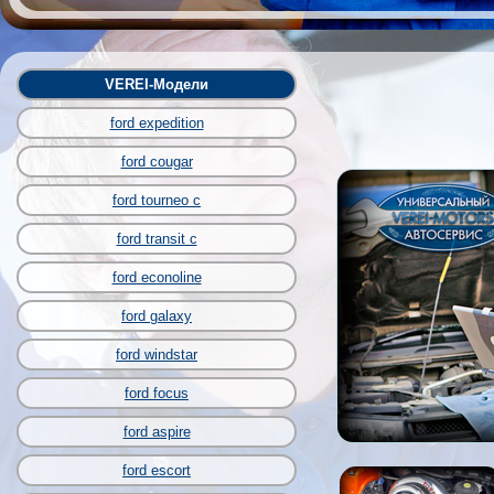
VEREI-Модели
ford expedition
ford cougar
ford tourneo c
ford transit c
ford econoline
ford galaxy
ford windstar
ford focus
ford aspire
ford escort