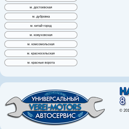
м. достоевская
м. дубровка
м. китай-город
м. кожуховская
м. комсомольская
м. красносельская
м. красные ворота
© 20