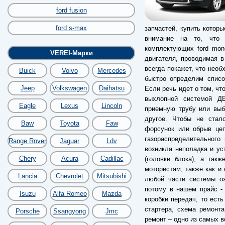
ford fusion
ford s-max
запчастей, купить котор
внимание на то, что 
комплектующих ford mond
VEREI-Марки
двигателя, проводимая в
всегда покажет, что необ
Buick
Volvo
Mercedes
быстро определим списо
Jeep
Volkswagen
Daihatsu
Если речь идет о том, чт
выхлопной системой Д
Eagle
Lexus
Lincoln
приемную трубу или выби
другое. Чтобы не стал
Baw
Toyota
Faw
форсунок или обрыв цеп
газораспределительного
Range Rover
Jaguar
Ldv
возникла неполадка и у
Chery
Acura
Cadillac
(головки блока), а так
мотористам, также как и 
Lancia
Chevrolet
Mitsubishi
любой части системы ох
потому в нашем прайс -
Isuzu
Alfa Romeo
Mazda
коробки передач, то есть
стартера, схема ремонт
Porsche
Ssangyong
Jmc
ремонт – одно из самых 