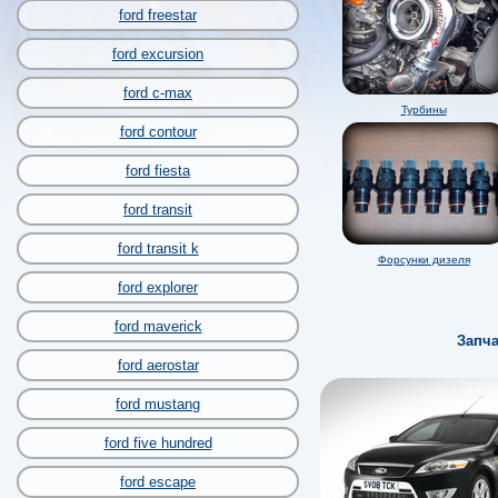
ford freestar
ford excursion
ford c-max
Турбины
ford contour
ford fiesta
ford transit
ford transit k
Форсунки дизеля
ford explorer
ford maverick
Запча
ford aerostar
ford mustang
ford five hundred
ford escape