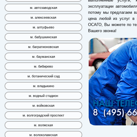
выполненные услуги, 
эксплуатации автомобил
м. автозаводская
потому мы предлагаем ва
м. алексеевская
цена любой из услуг в 
ОСАГО, Вы можете по те
м. алтуфьево
Вашего звонка!
м. бабушкинская
м. багратионовская
м. бауманская
м. бибирево
м. ботанический сад
м. владыкино
м. водный стадион
м. войковская
м. волгоградский проспект
м. волжская
м. волоколамская