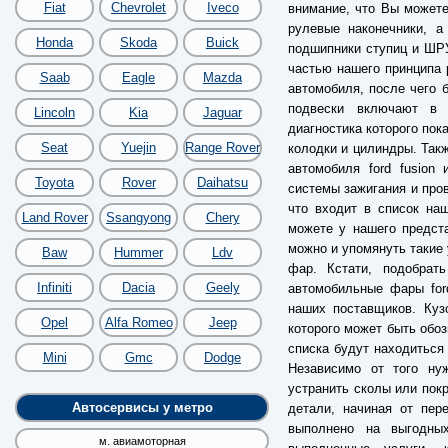
Fiat
Chevrolet
Iveco
внимание, что Вы можете
рулевые наконечники, а
Honda
Skoda
Buick
подшипники ступиц и ШРУ
частью нашего принципа 
Saab
Eagle
Mazda
автомобиля, после чего б
подвески включают в 
Lincoln
Kia
Jaguar
диагностика которого пок
Seat
Yuejin
Range Rover
колодки и цилиндры. Так
автомобиля ford fusion
Toyota
Rover
Daihatsu
системы зажигания и пров
что входит в список на
Land Rover
Ssangyong
Chery
можете у нашего предста
можно и упомянуть такие 
Baw
Hummer
Ldv
фар. Кстати, подобрат
Infiniti
Dacia
Geely
автомобильные фары ford
наших поставщиков. Куз
Opel
Alfa Romeo
Jeep
которого может быть обоз
списка будут находиться
Mini
Gmc
Dodge
Независимо от того ну
устранить сколы или пок
Автосервисы у метро
детали, начиная от пер
выполнено на выгодны
м. авиамоторная