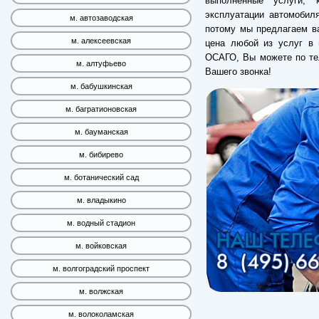
выполненные услуги, 
эксплуатации автомобил
м. автозаводская
потому мы предлагаем ва
м. алексеевская
цена любой из услуг в 
ОСАГО, Вы можете по те
м. алтуфьево
Вашего звонка!
м. бабушкинская
м. багратионовская
м. бауманская
м. бибирево
м. ботанический сад
м. владыкино
м. водный стадион
м. войковская
м. волгоградский проспект
м. волжская
м. волоколамская