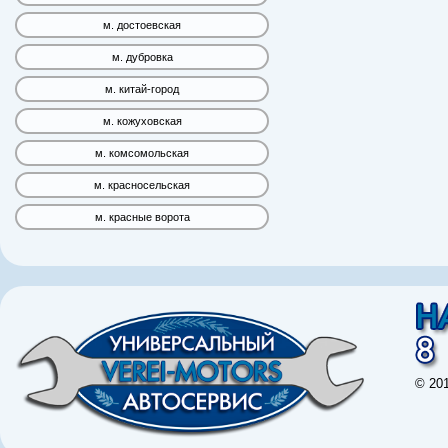
м. достоевская
м. дубровка
м. китай-город
м. кожуховская
м. комсомольская
м. красносельская
м. красные ворота
© 20