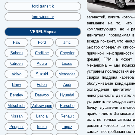
ford transit k
ford windstar
запчастей, купить котор
внимание на то, что 
комплектующих, но и раз
VEREI-Марки
двигателя, проводимая в
всегда покажет, что необ
Faw
Ford
Jmc
быстро определим список
Subaru
Cadillac
Chrysler
причиной неисправности
(ремня) ГРМ, а может б
Citroen
Acura
Lexus
механизма – мы поможе
устраним последствия деф
Volvo
Suzuki
Mercedes
сварка поддона картера
обслуживание кондицион
Bmw
Foton
Audi
охлаждения двигателя
Bentley
Daewoo
Hyundai
неисправность двигател
устранить неполадки заме
Mitsubishi
Volkswagen
Porsche
бочку глушителя и много
прайс - листе Вы можете 
Nissan
Lancia
Renault
есть не только автомат
ремонта которых во мног
Peugeot
Isuzu
Tagaz
самых востребованных 