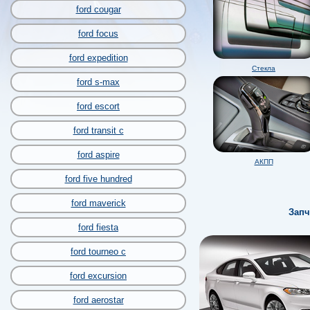
ford cougar
ford focus
ford expedition
Стекла
ford s-max
ford escort
ford transit c
ford aspire
АКПП
ford five hundred
ford maverick
Запч
ford fiesta
ford tourneo c
ford excursion
ford aerostar