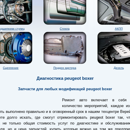
одшипники ступиц
Стекла
АКПП
Сцепление
Поддон картера
Дизель
Диагностика peugeot boxer
Запчасти для любых модификаций peugeot boxer
Ремонт авто включает в себя 
количество мероприятий, каждое из
ть выполнено правильно и в оговоренный срок в нашем техцентре Вере
те долго искать, где смогут отремонтировать peugeot boxer так, ч
а не только общая стоимость услуг по диагностике и обслуживани
иля, но и цена запчастей, купить которые можно на том же предпри