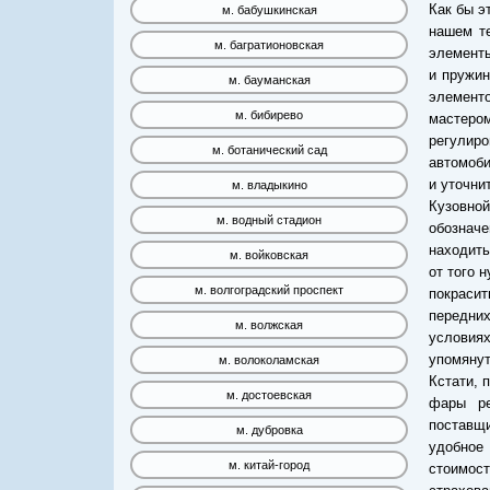
Как бы э
м. бабушкинская
нашем т
м. багратионовская
элементы
и пружин
м. бауманская
элементо
м. бибирево
мастеро
регулир
м. ботанический сад
автомоби
и уточни
м. владыкино
Кузовной
м. водный стадион
обознач
находить
м. войковская
от того 
м. волгоградский проспект
покрасит
передних
м. волжская
условия
упомянут
м. волоколамская
Кстати, 
м. достоевская
фары pe
поставщи
м. дубровка
удобное
м. китай-город
стоимос