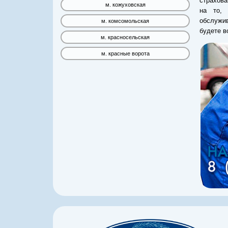
страхов
м. кожуховская
на то, 
обслужив
м. комсомольская
будете в
м. красносельская
м. красные ворота