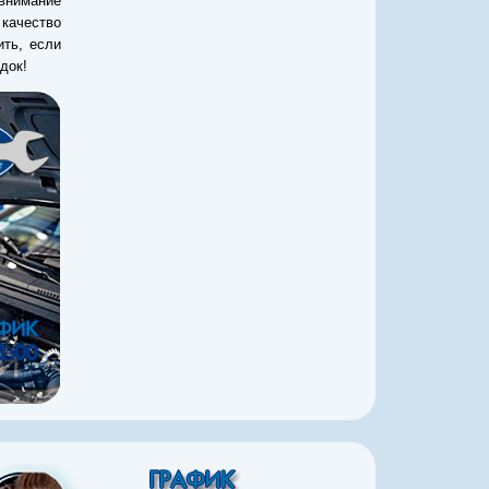
внимание
качество
ить, если
док!