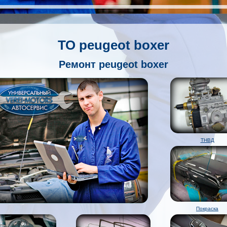
ТО peugeot boxer
Ремонт peugeot boxer
ТНВД
Покраска