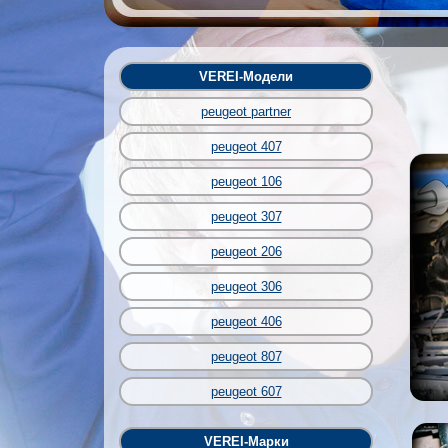
VEREI-Модели
peugeot partner
peugeot 407
peugeot 106
peugeot 307
peugeot 206
peugeot 306
peugeot 406
peugeot 807
peugeot 607
VEREI-Марки