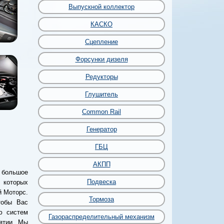
Выпускной коллектор
КАСКО
Сцепление
Форсунки дизеля
Редукторы
Глушитель
Common Rail
Генератор
ГБЦ
АКПП
большое
Подвеска
 которых
й Моторс.
Тормоза
тобы Вас
ю систем
Газораспределительный механизм
ятии. Мы