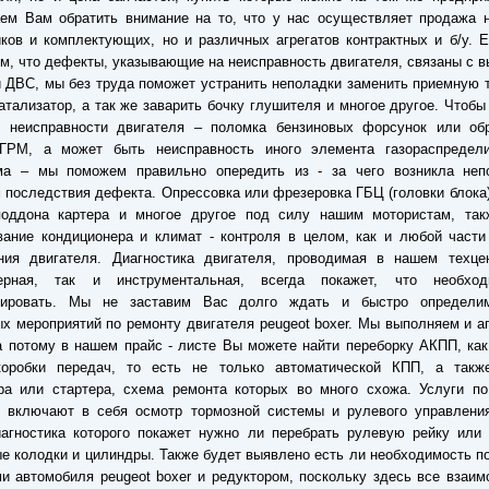
ем Вам обратить внимание на то, что у нас осуществляет продажа н
ков и комплектующих, но и различных агрегатов контрактных и б/у. 
ом, что дефекты, указывающие на неисправность двигателя, связаны с 
 ДВС, мы без труда поможет устранить неполадки заменить приемную 
атализатор, а так же заварить бочку глушителя и многое другое. Чтобы
й неисправности двигателя – поломка бензиновых форсунок или об
 ГРМ, а может быть неисправность иного элемента газораспредели
ма – мы поможем правильно опередить из - за чего возникла неп
 последствия дефекта. Опрессовка или фрезеровка ГБЦ (головки блока)
поддона картера и многое другое под силу нашим мотористам, так
ание кондиционера и климат - контроля в целом, как и любой части
ния двигателя. Диагностика двигателя, проводимая в нашем техцен
ерная, так и инструментальная, всегда покажет, что необхо
тировать. Мы не заставим Вас долго ждать и быстро определи
х мероприятий по ремонту двигателя peugeot boxer. Мы выполняем и а
а потому в нашем прайс - листе Вы можете найти переборку АКПП, ка
коробки передач, то есть не только автоматической КПП, а такж
ра или стартера, схема ремонта которых во много схожа. Услуги по
и включают в себя осмотр тормозной системы и рулевого управления
иагностика которого покажет нужно ли перебрать рулевую рейку или
е колодки и цилиндры. Также будет выявлено есть ли необходимость п
и автомобиля peugeot boxer и редуктором, поскольку здесь все взаим