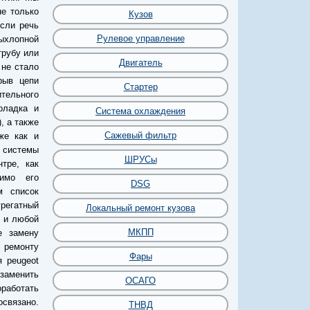
е только
Кузов
Если речь
Рулевое управление
выхлопной
трубу или
Двигатель
 не стало
рыв цепи
Стартер
тельного
оладка и
Система охлаждения
, а также
Сажевый фильтр
же как и
 системы
ШРУСы
тре, как
димо его
DSG
м список
грегатный
Локальный ремонт кузова
к и любой
МКПП
е замену
 ремонту
Фары
 peugeot
 заменить
ОСАГО
оработать
освязано.
ТНВД