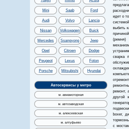
Yuejin
Infiniti
Acura
предлага
Mini
Saab
Ford
расходни
идет о т
Audi
Volvo
Lancia
системой
выбить к
Nissan
Volkswagen
Buick
причино
(ремня)
Mercedes
Ssangyong
Jeep
механиз
Opel
Citroen
Dodge
устраним
сварка 
Peugeot
Lexus
Foton
обслужив
охлажде
Porsche
Mitsubishi
Hyundai
компьют
отремон
Автосервисы у метро
ремонтны
ремонт, 
м. авиамоторная
другой 
генерато
м. автозаводская
подвеск
м. алексеевская
boxer, д
тормозны
м. алтуфьево
с мостам