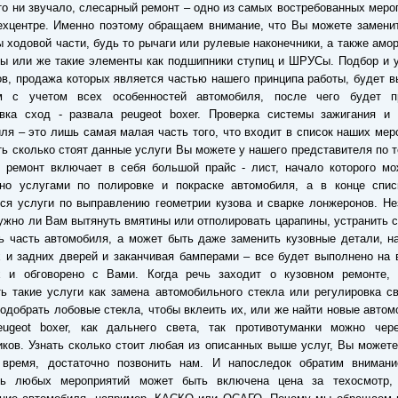
то ни звучало, слесарный ремонт – одно из самых востребованных меро
ехцентре. Именно поэтому обращаем внимание, что Вы можете замени
 ходовой части, будь то рычаги или рулевые наконечники, а также амо
ы или же такие элементы как подшипники ступиц и ШРУСы. Подбор и 
в, продажа которых является частью нашего принципа работы, будет 
м с учетом всех особенностей автомобиля, после чего будет п
овка сход - развала peugeot boxer. Проверка системы зажигания и 
ля – это лишь самая малая часть того, что входит в список наших мер
ть сколько стоят данные услуги Вы можете у нашего представителя по 
 ремонт включает в себя большой прайс - лист, начало которого мо
ено услугами по полировке и покраске автомобиля, а в конце спис
ся услуги по выправлению геометрии кузова и сварке лонжеронов. Н
нужно ли Вам вытянуть вмятины или отполировать царапины, устранить 
ь часть автомобиля, а может быть даже заменить кузовные детали, н
 и задних дверей и заканчивая бамперами – все будет выполнено на
х и обговорено с Вами. Когда речь заходит о кузовном ремонте,
ь такие услуги как замена автомобильного стекла или регулировка с
подобрать лобовые стекла, чтобы вклеить их, или же найти новые авто
ugeot boxer, как дальнего света, так противотуманки можно чер
ков. Узнать сколько стоит любая из описанных выше услуг, Вы может
 время, достаточно позвонить нам. И напоследок обратим внимани
ть любых мероприятий может быть включена цена за техосмотр,