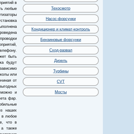
приятий в
Техосмотр
ть любые
ртизаторы
Насос-форсунки
установка
выполнена
Кондиционер и климат-контроль
роведена
проводки
Бензиновые форсунки
оприятий,
Сход-развал
телефону.
жет быть
Дизель
ка будут
езависимо
Турбины
сколы или
ачиная от
CVT
 выгодных
Мосты
 можно и
вета фар.
мобильные
ез наших
е в любое
е, что в
 а также