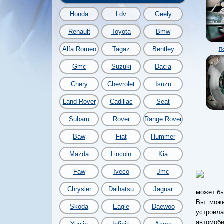
Honda
Ldv
Geely
Renault
Toyota
Bmw
Alfa Romeo
Tagaz
Bentley
П
Gmc
Suzuki
Dacia
Chery
Chevrolet
Isuzu
Land Rover
Cadillac
Seat
Subaru
Rover
Range Rover
Baw
Fiat
Hummer
Mazda
Lincoln
Kia
Faw
Iveco
Jmc
Chrysler
Daihatsu
Jaguar
может бы
Вы може
Skoda
Eagle
Daewoo
устроил
автомоб