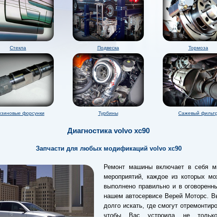
Стекла
Подвеска
Тормоза
зиновые форсунки
Турбины
Сажевый фильт
Диагностика volvo xc90
Запчасти для любых модификаций volvo xc90
Ремонт машины включает в себя м
мероприятий, каждое из которых мо
выполнено правильно и в оговоренн
нашем автосервисе Верей Моторс. В
долго искать, где смогут отремонтиро
чтобы Вас устроила не тольк