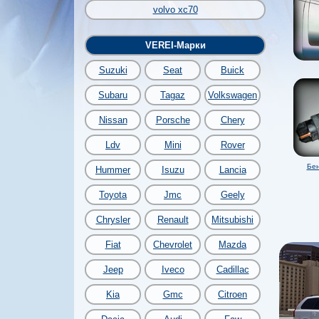
volvo xc70
VEREI-Марки
Suzuki
Seat
Buick
Subaru
Tagaz
Volkswagen
Nissan
Porsche
Chery
Ldv
Mini
Rover
Бен
Hummer
Isuzu
Lancia
Toyota
Jmc
Geely
Chrysler
Renault
Mitsubishi
Fiat
Chevrolet
Mazda
Jeep
Iveco
Cadillac
Kia
Gmc
Citroen