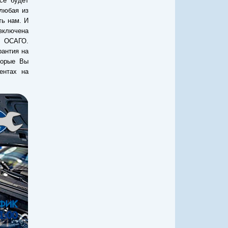
се будет
 любая из
ть нам. И
 включена
и ОСАГО.
рантия на
торые Вы
ентах на