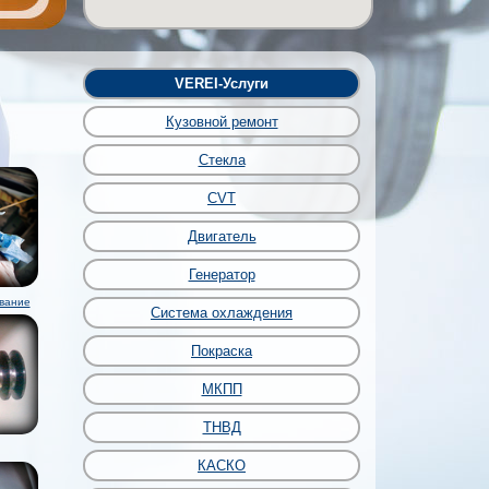
VEREI-Услуги
Кузовной ремонт
Стекла
CVT
Двигатель
Генератор
вание
Система охлаждения
Покраска
МКПП
ТНВД
КАСКО