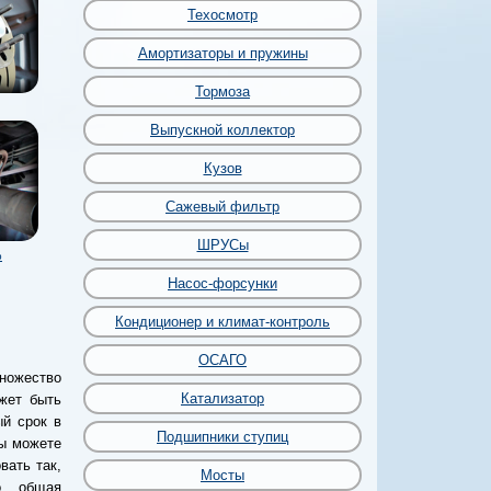
Техосмотр
Амортизаторы и пружины
Тормоза
Выпускной коллектор
Кузов
Сажевый фильтр
ШРУСы
р
Насос-форсунки
Кондиционер и климат-контроль
ОСАГО
ножество
Катализатор
жет быть
ый срок в
Подшипники ступиц
ы можете
вать так,
Мосты
о общая