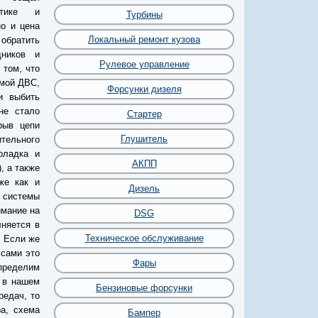
стике и
Турбины
о и цена
Локальный ремонт кузова
 обратить
ников и
Рулевое управление
 том, что
емой ДВС,
Форсунки дизеля
и выбить
не стало
Стартер
рыв цепи
Глушитель
тельного
оладка и
АКПП
, а также
же как и
Дизель
 системы
имание на
DSG
няется в
Техническое обслуживание
. Если же
 сами это
Фары
определим
 в нашем
Бензиновые форсунки
редач, то
а, схема
Бампер