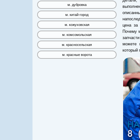
детали,
м. дубровка
выполнен
описанны
м. китай-город
напослед
цена за
м. кожуховская
Почему м
м. комсомольская
запчасти
можете 
м. красносельская
который 
м. красные ворота