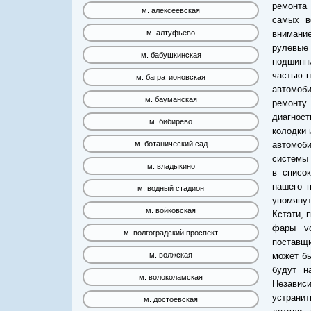
ремонта 
м. алексеевская
самых в
внимание
м. алтуфьево
рулевые
м. бабушкинская
подшипни
частью н
м. багратионовская
автомоби
м. бауманская
ремонту 
диагност
м. бибирево
колодки 
автомоб
м. ботанический сад
системы 
м. владыкино
в списо
нашего п
м. водный стадион
упомянут
м. войковская
Кстати, 
фары vo
м. волгоградский проспект
поставщи
может бы
м. волжская
будут н
м. волоколамская
Независ
устранит
м. достоевская