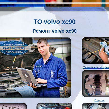
ТО volvo xc90
Ремонт volvo xc90
Техническое обслужи
Стартер