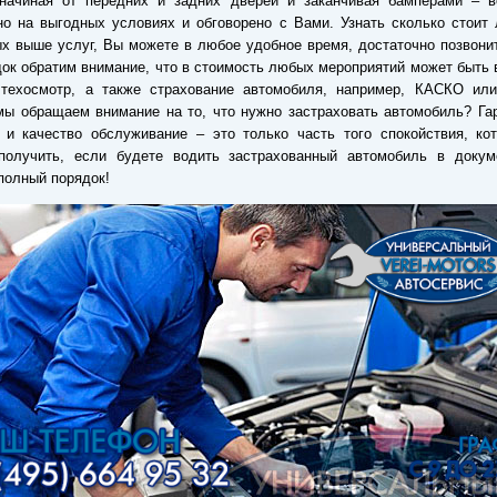
 начиная от передних и задних дверей и заканчивая бамперами – в
о на выгодных условиях и обговорено с Вами. Узнать сколько стоит
х выше услуг, Вы можете в любое удобное время, достаточно позвони
ок обратим внимание, что в стоимость любых мероприятий может быть
 техосмотр, а также страхование автомобиля, например, КАСКО ил
ы обращаем внимание на то, что нужно застраховать автомобиль? Га
 и качество обслуживание – это только часть того спокойствия, ко
получить, если будете водить застрахованный автомобиль в докум
полный порядок!