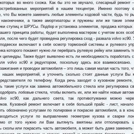
которых во много схожа. Как бы это ни звучало, слесарный ремонт 
остребованных мероприятий в нашем техцентре. Именно поэтому 
, что Вы можете заменить любые элементы ходовой части, будь то р
 наконечники, а также амортизаторы и пружины или же такие элем
ки ступиц и ШРУСы. Подбор и установка элементов, продажа которых
ашего принципа работы, будет выполнена мастером с учетом всех осо
ля, после чего будет проведена регулировка сход - развала volvo xc90. 
подвески включают в себя осмотр тормозной системы и рулевого упр
ика которого покажет нужно ли перебрать рулевую рейку или заменить 
и цилиндры. Также будет выявлено есть ли необходимость поработать 
иля volvo xc90 и редуктором, поскольку здесь все взаимосвязано. 
зажигания и проводки автомобиля – это лишь самая малая часть того, ч
к наших мероприятий, и уточнить сколько стоят данные услуги Вы 
редставителя по телефону. Когда речь заходит о кузовном ремонте,
ь такие услуги как замена автомобильного стекла или регулировка с
подобрать лобовые стекла, чтобы вклеить их, или же найти новые авто
lvo xc90, как дальнего света, так противотуманки можно чер
ков. Кузовной ремонт включает в себя большой прайс - лист, начало
ть обозначено услугами по полировке и покраске автомобиля, а в кон
аходиться услуги по выправлению геометрии кузова и сварке лон
имо от того нужно ли Вам вытянуть вмятины или отполировать ц
ь сколы или покрасить часть автомобиля, а может быть даже заменить