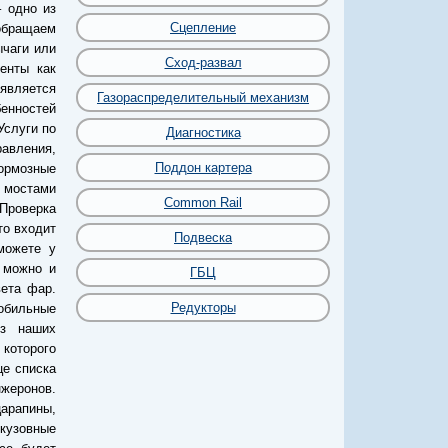
– одно из
Сцепление
обращаем
ычаги или
Сход-развал
енты как
 является
Газораспределительный механизм
бенностей
Услуги по
Диагностика
авления,
Поддон картера
тормозные
с мостами
Common Rail
Проверка
то входит
Подвеска
можете у
 можно и
ГБЦ
вета фар.
Редукторы
мобильные
ез наших
 которого
це списка
жеронов.
арапины,
 кузовные