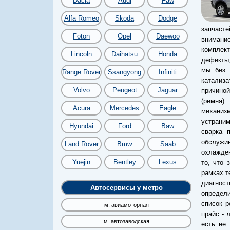
Dacia
Audi
Faw
Alfa Romeo
Skoda
Dodge
запчасте
Foton
Opel
Daewoo
внимани
комплект
Lincoln
Daihatsu
Honda
дефекты,
мы без 
Range Rover
Ssangyong
Infiniti
катализ
Volvo
Peugeot
Jaguar
причино
(ремня)
Acura
Mercedes
Eagle
механиз
устраним
Hyundai
Ford
Baw
сварка 
обслужив
Land Rover
Bmw
Saab
охлажден
Yuejin
Bentley
Lexus
то, что 
рамках т
диагност
Автосервисы у метро
определи
список р
м. авиамоторная
прайс - 
м. автозаводская
есть не 