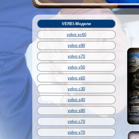
VEREI-Модели
volvo xc60
volvo s90
volvo s70
volvo v50
volvo s60
volvo c30
volvo s40
volvo s80
volvo c70
volvo v70