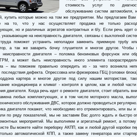
стоимость услуг по диагно
обслуживанию систем автомобиля, н
й, купить которые можно на том же предприятии. Мы предлагаем Вам
е на то, что у нас осуществляет продажа не только расход
ующих, но и различных агрегатов контрактных и б/у. Если речь идет о
 указывающие на неисправность двигателя, связаны с выхлопной сист
труда поможет устранить неполадки заменить приемную трубу ил
атор, а так же заварить бочку глушителя и многое другое. Чтобы 
й неисправности двигателя – поломка бензиновых форсунок или об
 ГРМ, а может быть неисправность иного элемента газораспредели
ма – мы поможем правильно опередить из - за чего возникла неп
 последствия дефекта. Опрессовка или фрезеровка ГБЦ (головки блока)
поддона картера и многое другое под силу нашим мотористам, так
ание кондиционера и климат - контроля в целом, как и любой части
ия двигателя. Когда речь идет о ремонте двигателя, стоит обратить вн
замена любых комплектующих, и в том числе моторного масла, выпол
ехнического обслуживания ДВС, которое должно проводиться регулярно
ика двигателя покажет, что необходимо его отремонтировать, или вы и
ли по ряду показателей, мы не заставим Вас долго ждать и быстро 
емонтных мероприятий. Мы выполняем и агрегатный ремонт, а потому
листе Вы можете найти переборку АКПП, как и любой другой коробки пе
только автоматической КПП, а также замену генератора или стартер