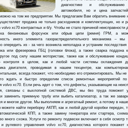
диагностике и обслуживанию
автомобиля, но и цена запчастей
можно на том же предприятии. Мы предлагаем Вам обратить внимание н
уществляет продажа не только расходников и комплектующих, но и р
в volvo xc70 контрактных и б/у. Чтобы не стало причиной неисправности 
ка бензиновых форсунок или обрыв цепи (ремня) ГРМ, а мож
вность иного элемента газораспределительного механизма – мы
о опередить из - за чего возникла неполадка и устраним последствия
вка или фрезеровка ГБЦ (головки блока), а также сварка поддона к
ругое под силу нашим мотористам, также как и обслуживание кондиц
- контроля в целом, как и любой части системы охлаждения дв
тика двигателя, проводимая в нашем техцентре, как компьютерна
нтальная, всегда покажет, что необходимо его отремонтировать. Мы не
го ждать и быстро определим список ремонтных мероприятий по
я volvo xc70. Если речь идет о том, что дефекты, указывающие на неис
ля, связаны с выхлопной системой ДВС, мы без труда поможет у
и заменить приемную трубу или выбить катализатор, а так же завар
я и многое другое. Мы выполняем и агрегатный ремонт, а потому в наше
 можете найти переборку АКПП, как и любой другой коробки передач, т
втоматической КПП, а также замену генератора или стартера, схема
во много схожа. Услуги по ремонту подвески включают в себя осмотр 
 и рулевого управления volvo xc70, диагностика которого покажет 