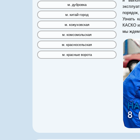
и выпол
м. дубровка
эксплуа
порядок
м. китай-город
Узнать к
КАСКО ил
м. кожуховская
мы ждем 
м. комсомольская
м. красносельская
м. красные ворота