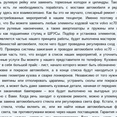
ть рулевую рейку или заменить тормозные колодки и цилиндры. Так
о есть ли необходимость поработать с мостами автомобиля и ред
у здесь все взаимосвязано. Как бы это ни звучало, слесарный ремонт 
остребованных мероприятий в нашем техцентре. Именно поэтому 
, что Вы можете заменить любые элементы ходовой части volvo xc70
или рулевые наконечники, а также амортизаторы и пружины или 
ы как подшипники ступиц и ШРУСы. Подбор и установка элементов,
является частью нашего принципа работы, будет выполнена мастером
бенностей автомобиля, после чего будет проведена регулировка сход 
70. Проверка системы зажигания и проводки автомобиля volvo xc70 –
лая часть того, что входит в список наших мероприятий, и уточнит
нные услуги Вы можете у нашего представителя по телефону. Кузовн
 в себя большой прайс - лист, начало которого может быть обозначено
ровке и покраске автомобиля, а в конце списка будут находиться у
нию геометрии кузова и сварке лонжеронов. Независимо от того нуж
ь вмятины или отполировать царапины, устранить сколы или покраси
ля, а может быть даже заменить кузовные детали, начиная от передних
и заканчивая бамперами – все будет выполнено на выгодных ус
но с Вами. Когда речь заходит о кузовном ремонте, можно и упомян
ак замена автомобильного стекла или регулировка света фар. Кстати, 
 стекла, чтобы вклеить их, или же найти новые автомобильные ф
 света, так противотуманки можно через наших поставщиков. Гарантия 