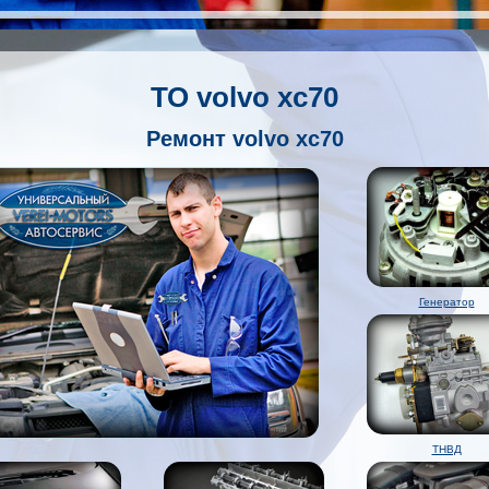
ТО volvo xc70
Ремонт volvo xc70
Генератор
ТНВД