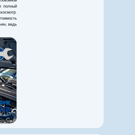
покойной
л полный
хосмотр.
стоимость
чен, ведь