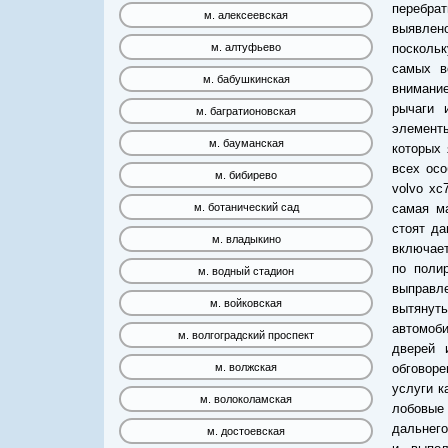
перебра
м. алексеевская
выявлен
поскольк
м. алтуфьево
самых в
м. бабушкинская
внимание
рычаги 
м. багратионовская
элемент
м. бауманская
которых 
всех осо
м. бибирево
volvo xc
самая ма
м. ботанический сад
стоят да
м. владыкино
включает
по поли
м. водный стадион
выправле
м. войковская
вытянут
автомоби
м. волгоградский проспект
дверей 
обговоре
м. волжская
услуги к
м. волоколамская
лобовые
дальнего
м. достоевская