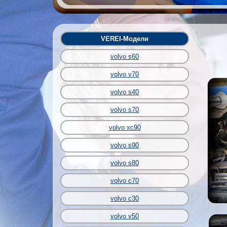
VEREI-Модели
volvo s60
volvo v70
volvo s40
volvo s70
volvo xc90
volvo s90
volvo s80
volvo c70
volvo c30
volvo v50