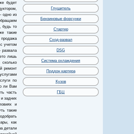
же будет
Глушитель
уктором,
– одно из
Бензиновые форсунки
обращаем
, будь то
Стартер
же такие
 продажа
Сход-развал
 с учетом
DSG
- развала
 это лишь
Система охлаждения
ь сколько
ой ремонт
Поддон картера
 услугами
слуги по
Кузов
но ли Вам
ГБЦ
ть часть
 и задних
ловиях и
уть такие
подобрать
ары, как
на детали