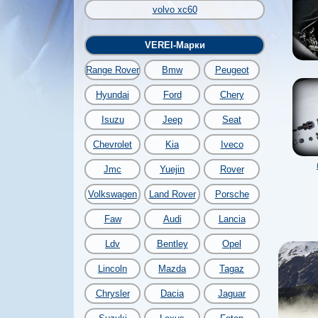
volvo xc60
VEREI-Марки
Range Rover
Bmw
Peugeot
Hyundai
Ford
Chery
Isuzu
Jeep
Seat
Chevrolet
Kia
Iveco
Jmc
Yuejin
Rover
Volkswagen
Land Rover
Porsche
Faw
Audi
Lancia
Ldv
Bentley
Opel
Lincoln
Mazda
Tagaz
Chrysler
Dacia
Jaguar