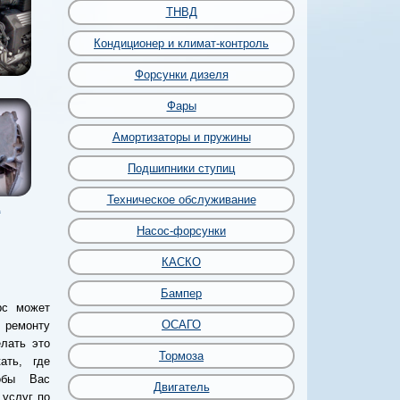
ТНВД
Кондиционер и климат-контроль
Форсунки дизеля
Фары
Амортизаторы и пружины
Подшипники ступиц
Техническое обслуживание
а
Насос-форсунки
КАСКО
Бампер
рс может
ОСАГО
 ремонту
лать это
Тормоза
ать, где
тобы Вас
Двигатель
 услуг по