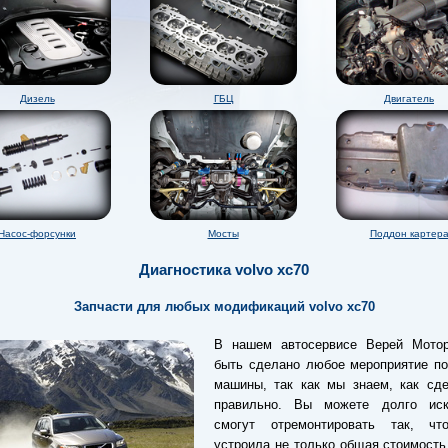
Дизель
ГБЦ
Двигатель
Насос-форсунки
Мосты
Поддон картер
Диагностика volvo xc70
Запчасти для любых модификаций volvo xc70
В нашем автосервисе Верей Мото
быть сделано любое мероприятие по
машины, так как мы знаем, как сде
правильно. Вы можете долго иск
смогут отремонтировать так, ч
устроила не только общая стоимость