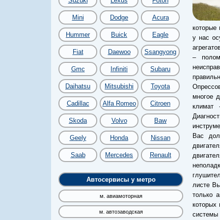
Suzuki
Lexus
Foton
Mini
Dodge
Acura
которые 
Hummer
Buick
Eagle
у нас ос
агрегато
Fiat
Daewoo
Ssangyong
– полом
неиспра
Gmc
Infiniti
Subaru
правильн
Daihatsu
Mitsubishi
Toyota
Опрессо
многое д
Cadillac
Alfa Romeo
Citroen
климат 
Диагнос
Skoda
Volvo
Baw
инструме
Вас дол
Geely
Honda
Nissan
двигател
Saab
Mercedes
Renault
двигате
неполадк
глушител
Автосервисы у метро
листе Вы
только а
м. авиамоторная
которых 
м. автозаводская
системы