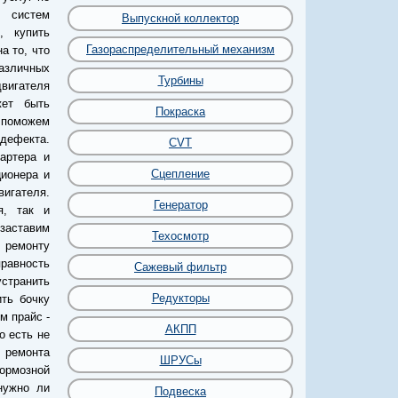
 систем
Выпускной коллектор
, купить
Газораспределительный механизм
а то, что
азличных
Турбины
двигателя
ет быть
Покраска
 поможем
 дефекта.
CVT
артера и
Сцепление
ионера и
игателя.
Генератор
я, так и
 заставим
Техосмотр
 ремонту
правность
Сажевый фильтр
странить
Редукторы
ить бочку
м прайс -
АКПП
о есть не
 ремонта
ШРУСы
тормозной
нужно ли
Подвеска