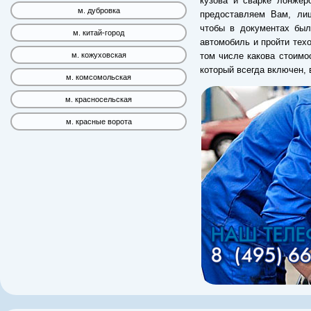
кузова и сварке лонжер
м. дубровка
предоставляем Вам, лиш
чтобы в документах был
м. китай-город
автомобиль и пройти техо
том числе какова стоим
м. кожуховская
который всегда включен,
м. комсомольская
м. красносельская
м. красные ворота