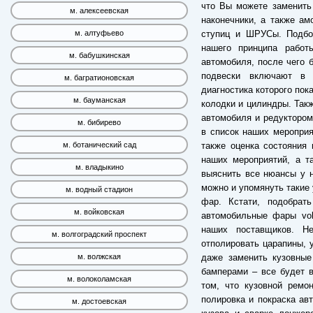
что Вы можете заменить
м. алексеевская
наконечники, а также а
ступиц и ШРУСы. Подбор
м. алтуфьево
нашего принципа работ
м. бабушкинская
автомобиля, после чего б
подвески включают в 
м. багратионовская
диагностика которого пок
м. бауманская
колодки и цилиндры. Так
автомобиля и редуктором
м. бибирево
в список наших мероприя
также оценка состояния 
м. ботанический сад
наших мероприятий, а т
м. владыкино
выяснить все нюансы у н
можно и упомянуть такие 
м. водный стадион
фар. Кстати, подобрат
м. войковская
автомобильные фары vol
наших поставщиков. Н
м. волгоградский проспект
отполировать царапины, 
даже заменить кузовные
м. волжская
бамперами – все будет 
м. волоколамская
том, что кузовной ремо
полировка и покраска ав
м. достоевская