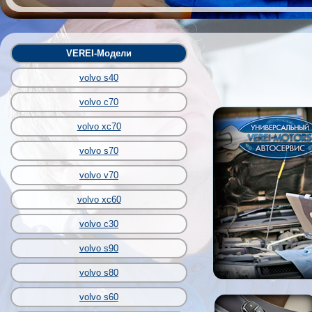
VEREI-Модели
volvo s40
volvo c70
volvo xc70
volvo s70
volvo v70
volvo xc60
volvo c30
volvo s90
volvo s80
volvo s60