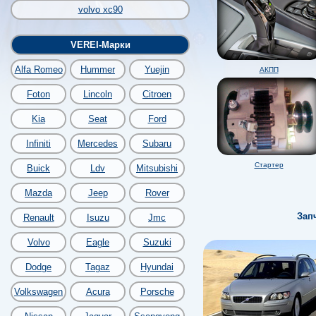
volvo xc90
VEREI-Марки
Alfa Romeo
Hummer
Yuejin
АКПП
Foton
Lincoln
Citroen
Kia
Seat
Ford
Infiniti
Mercedes
Subaru
Стартер
Buick
Ldv
Mitsubishi
Mazda
Jeep
Rover
Зап
Renault
Isuzu
Jmc
Volvo
Eagle
Suzuki
Dodge
Tagaz
Hyundai
Volkswagen
Acura
Porsche