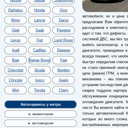
Nissan
Jaguar
Ssangyong
Daihatsu
Honda
Gmc
автомобиля, но и цена 
Bmw
Lancia
Dacia
предлагаем Вам обратит
расходников и комплекту
Opel
Saab
Peugeot
идет о том, что дефекты,
системой ДВС, мы без тр
Lexus
Fiat
Land Rover
выбить катализатор, а т
Audi
Cadillac
Daewoo
двигателя, проводимая в
всегда покажет, что необ
Baw
Range Rover
Faw
быстро определим список
не стало причиной неисп
Chevrolet
Skoda
Bentley
цепи (ремня) ГРМ, а мож
механизма – мы поможе
Chrysler
Iveco
Geely
устраним последствия деф
Mini
Toyota
Chery
сварка поддона картера
обслуживание кондицион
охлаждения двигателя. 
Автосервисы у метро
листе Вы можете найти пе
только автоматической 
м. авиамоторная
которых во много схожа
м. автозаводская
востребованных меропри