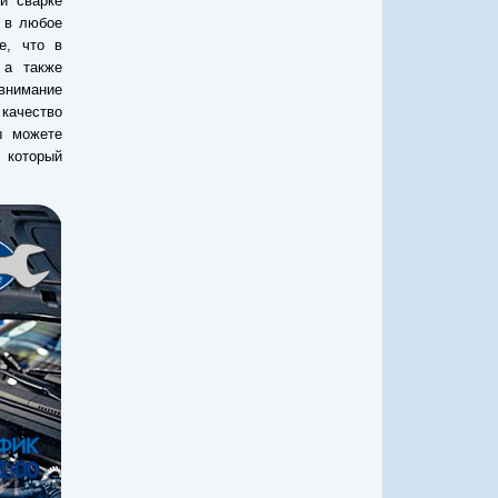
и сварке
е в любое
е, что в
 а также
внимание
качество
ы можете
 который