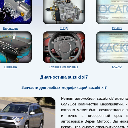
Редукторы
ТНВД
ОСАГО
Покраска
Рулевое управление
КАСКО
Диагностика suzuki xl7
Запчасти для любых модификаций suzuki xl7
Ремонт автомобиля suzuki xl7 включа
большое количество мероприятий, к
которых может быть осуществлено п
и точно в оговоренный срок 
автосервисе Верей Моторс. Вы може
искать, где смогут отремонтировать s