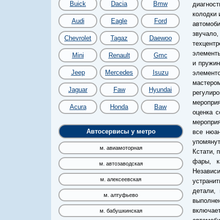
Buick
Dacia
Bmw
диагност
колодки 
Audi
Eagle
Ford
автомоби
звучало
Chevrolet
Tagaz
Daewoo
техцент
элементы
Mini
Renault
Gmc
и пружин
Jeep
Mercedes
Isuzu
элементо
мастеро
Jaguar
Faw
Hyundai
регулир
мероприя
Acura
Honda
Baw
оценка с
мероприя
Автосервисы у метро
все нюан
упомянут
м. авиамоторная
Кстати, 
фары, к
м. автозаводская
Независ
м. алексеевская
устранит
детали,
м. алтуфьево
выполнен
включае
м. бабушкинская