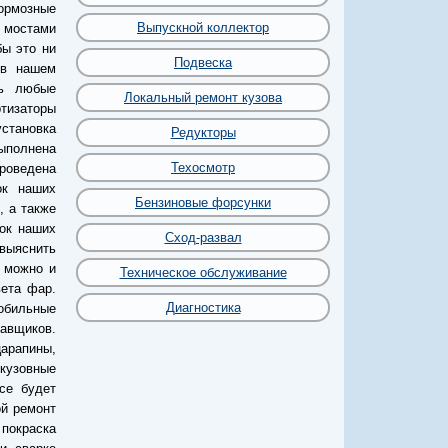
тормозные
Выпускной коллектор
с мостами
бы это ни
Подвеска
 в нашем
ть любые
Локальный ремонт кузова
ртизаторы
установка
Редукторы
выполнена
Техосмотр
роведена
ок наших
Бензиновые форсунки
, а также
сок наших
Сход-развал
 выяснить
, можно и
Техническое обслуживание
вета фар.
Диагностика
мобильные
авщиков.
арапины,
 кузовные
се будет
ой ремонт
покраска