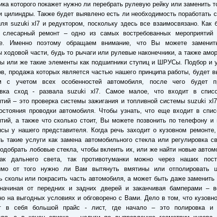
ика которого покажет нужно ли перебрать рулевую рейку или заменить 
и цилиндры. Также будет выявлено есть ли необходимость поработать 
ля suzuki xl7 и редуктором, поскольку здесь все взаимосвязано. Как 
, слесарный ремонт – одно из самых востребованных мероприятий
ре. Именно поэтому обращаем внимание, что Вы можете замени
 ходовой части, будь то рычаги или рулевые наконечники, а также амо
ы или же такие элементы как подшипники ступиц и ШРУСы. Подбор и 
в, продажа которых является частью нашего принципа работы, будет 
м с учетом всех особенностей автомобиля, после чего будет п
овка сход - развала suzuki xl7. Самое малое, что входит в спис
тий – это проверка системы зажигания и топливной системы suzuki xl7
остояния проводки автомобиля. Чтобы узнать, что еще входит в спи
тий, а также что сколько стоит, Вы можете позвонить по телефону и
сы у нашего представителя. Когда речь заходит о кузовном ремонте
ь такие услуги как замена автомобильного стекла или регулировка с
подобрать лобовые стекла, чтобы вклеить их, или же найти новые авто
ак дальнего света, так противотуманки можно через наших пост
имо от того нужно ли Вам вытянуть вмятины или отполировать ц
ь сколы или покрасить часть автомобиля, а может быть даже заменить
 начиная от передних и задних дверей и заканчивая бамперами – в
о на выгодных условиях и обговорено с Вами. Дело в том, что кузовн
т в себя большой прайс - лист, где начало – это полировка и 