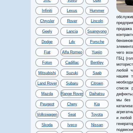
Jmc
Volvo
Opel
Infiniti
Lexus
Hummer
обслужив
Chrysler
Rover
Lincoln
предпри
продажа 
Geely
Lancia
Ssangyong
контрак
бензинов
Dodge
Ldv
Porsche
элемента
Fiat
Alfa Romeo
Yuejin
чего воз
ГБЦ (гол
Foton
Cadillac
Bentley
моторист
любой ч
Mitsubishi
Suzuki
Saab
нашем т
необходи
Land Rover
Subaru
Citroen
список 
Mazda
Range Rover
Daihatsu
дефекты,
мы без 
Peugeot
Chery
Kia
катализ
агрегатн
Volkswagen
Seat
Toyota
и любой 
генерато
Skoda
Iveco
Nissan
подвеск