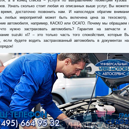
иля, а в конец списка – услуги по выправлению геометрии кузова 
ов. Узнать сколько стоит любая из описанных выше услуг, Вы может
 время, достаточно позвонить нам. И напоследок обратим внимани
ть любых мероприятий может быть включена цена за техосмотр,
ание автомобиля, например, КАСКО или ОСАГО. Почему мы обращаем 
что нужно застраховать автомобиль? Гарантия на запчасти и 
вание suzuki xl7 – это только часть того спокойствия, которые В
ь, если будете водить застрахованный автомобиль в документах на
орядок!