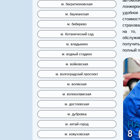
автомоб
м. багратионовская
лонжерон
удобное
м. бауманская
стоимос
м. бибирево
страхов
на то, 
м. ботанический сад
обслужи
получит
м. владыкино
полный п
м. водный стадион
м. войковская
м. волгоградский проспект
м. волжская
м. волоколамская
м. достоевская
м. дубровка
м. китай-город
м. кожуховская