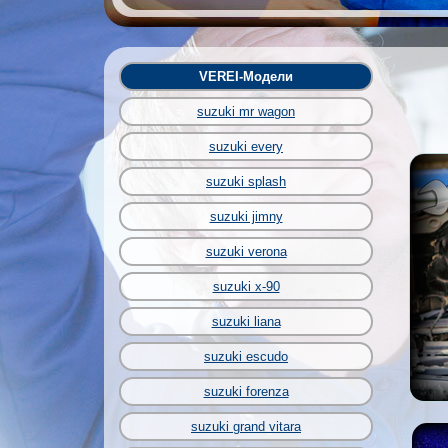
VEREI-Модели
suzuki mr wagon
suzuki every
suzuki splash
suzuki jimny
suzuki verona
suzuki x-90
suzuki liana
suzuki escudo
suzuki forenza
suzuki grand vitara