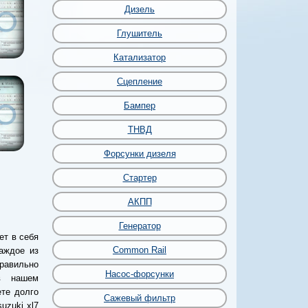
Дизель
Глушитель
Катализатор
Сцепление
Бампер
ТНВД
Форсунки дизеля
Стартер
АКПП
Генератор
ет в себя
Common Rail
аждое из
равильно
Насос-форсунки
в нашем
те долго
Сажевый фильтр
uzuki xl7