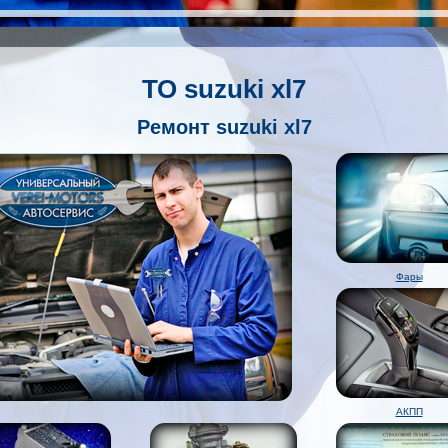
ТО suzuki xl7
Ремонт suzuki xl7
Фары
АКПП