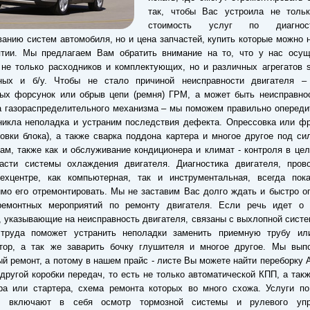
так, чтобы Вас устроила не толь
стоимость услуг по диагно
анию систем автомобиля, но и цена запчастей, купить которые можно 
ятии. Мы предлагаем Вам обратить внимание на то, что у нас осущ
не только расходников и комплектующих, но и различных агрегатов s
тных и б/у. Чтобы не стало причиной неисправности двигателя –
ых форсунок или обрыв цепи (ремня) ГРМ, а может быть неисправнос
 газораспределительного механизма – мы поможем правильно опередит
никла неполадка и устраним последствия дефекта. Опрессовка или ф
овки блока), а также сварка поддона картера и многое другое под с
ам, также как и обслуживание кондиционера и климат - контроля в цел
асти системы охлаждения двигателя. Диагностика двигателя, пров
ехцентре, как компьютерная, так и инструментальная, всегда пока
мо его отремонтировать. Мы не заставим Вас долго ждать и быстро 
ремонтных мероприятий по ремонту двигателя. Если речь идет о 
 указывающие на неисправность двигателя, связаны с выхлопной сист
труда поможет устранить неполадки заменить приемную трубу ил
атор, а так же заварить бочку глушителя и многое другое. Мы вып
ый ремонт, а потому в нашем прайс - листе Вы можете найти переборку 
другой коробки передач, то есть не только автоматической КПП, а так
ра или стартера, схема ремонта которых во много схожа. Услуги по
и включают в себя осмотр тормозной системы и рулевого упр