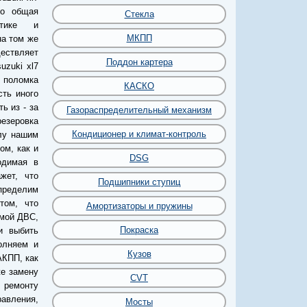
ко общая
Стекла
стике и
МКПП
на том же
ествляет
Поддон картера
uzuki xl7
 поломка
КАСКО
ть иного
ь из - за
Газораспределительный механизм
резеровка
Кондиционер и климат-контроль
илу нашим
ом, как и
DSG
одимая в
жет, что
Подшипники ступиц
определим
том, что
Амортизаторы и пружины
емой ДВС,
Покраска
и выбить
олняем и
Кузов
АКПП, как
же замену
CVT
 ремонту
авления,
Мосты