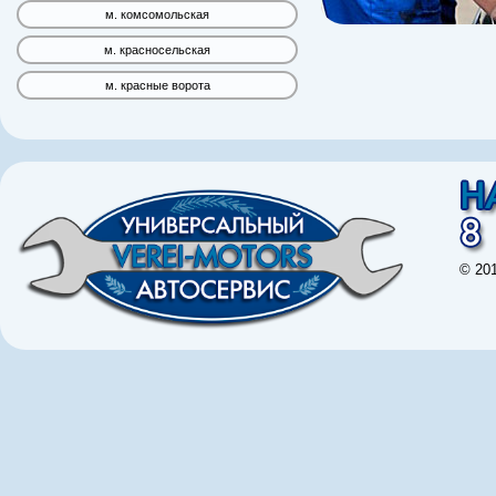
м. комсомольская
м. красносельская
м. красные ворота
© 20