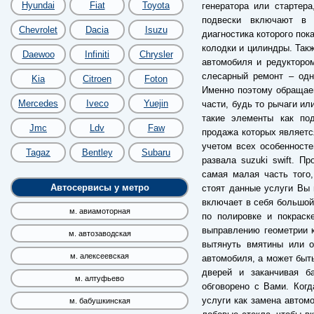
Hyundai
Fiat
Toyota
генератора или стартер
подвески включают в 
Chevrolet
Dacia
Isuzu
диагностика которого пок
колодки и цилиндры. Так
Daewoo
Infiniti
Chrysler
автомобиля и редуктором
слесарный ремонт – одн
Kia
Citroen
Foton
Именно поэтому обращае
Mercedes
Iveco
Yuejin
части, будь то рычаги ил
такие элементы как по
Jmc
Ldv
Faw
продажа которых являетс
учетом всех особенносте
Tagaz
Bentley
Subaru
развала suzuki swift. П
самая малая часть того,
Автосервисы у метро
стоят данные услуги Вы 
включает в себя большой 
м. авиамоторная
по полировке и покраск
выправлению геометрии к
м. автозаводская
вытянуть вмятины или о
м. алексеевская
автомобиля, а может быть
дверей и заканчивая б
м. алтуфьево
обговорено с Вами. Когд
услуги как замена автомо
м. бабушкинская