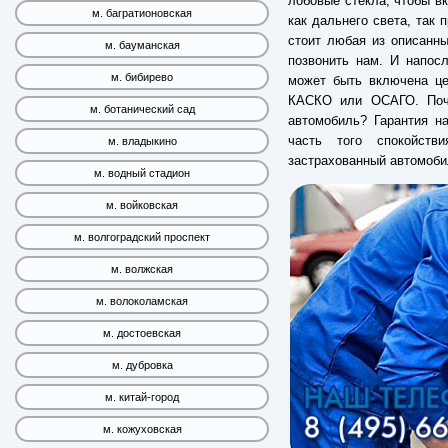
лобовые стекла, чтобы вк
м. багратионовская
как дальнего света, так 
стоит любая из описанн
м. бауманская
позвонить нам. И напос
м. бибирево
может быть включена це
КАСКО или ОСАГО. Поче
м. ботанический сад
автомобиль? Гарантия на
часть того спокойств
м. владыкино
застрахованный автомоби
м. водный стадион
м. войковская
м. волгоградский проспект
м. волжская
м. волоколамская
м. достоевская
м. дубровка
м. китай-город
м. кожуховская