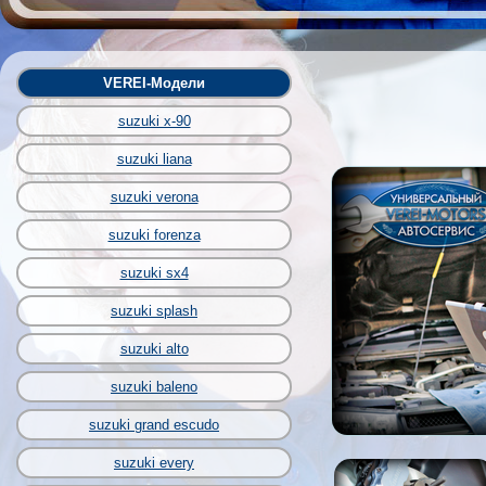
VEREI-Модели
suzuki x-90
suzuki liana
suzuki verona
suzuki forenza
suzuki sx4
suzuki splash
suzuki alto
suzuki baleno
suzuki grand escudo
suzuki every