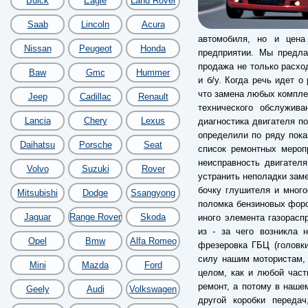
Buick
Eagle
Land Rover
Saab
Lincoln
Acura
автомобиля, но и цена
Nissan
Peugeot
Honda
предприятии. Мы предла
продажа не только расхо
Baw
Gmc
Hummer
и б/у. Когда речь идет о
что замена любых компле
Jeep
Cadillac
Renault
технического обслужив
Lancia
Chery
Lexus
диагностика двигателя по
определили по ряду пока
Daihatsu
Porsche
Seat
список ремонтных мероп
неисправность двигател
Volvo
Suzuki
Rover
устранить неполадки заме
бочку глушителя и много
Mitsubishi
Dodge
Ssangyong
поломка бензиновых форс
Jaguar
Range Rover
Skoda
иного элемента газорас
из - за чего возникла 
Opel
Bmw
Alfa Romeo
фрезеровка ГБЦ (головки
силу нашим мотористам, 
Mini
Mazda
Ford
целом, как и любой час
ремонт, а потому в наше
Geely
Audi
Volkswagen
другой коробки переда