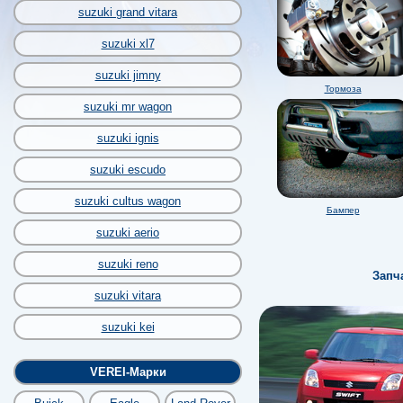
suzuki grand vitara
suzuki xl7
suzuki jimny
Тормоза
suzuki mr wagon
suzuki ignis
suzuki escudo
suzuki cultus wagon
Бампер
suzuki aerio
suzuki reno
Запч
suzuki vitara
suzuki kei
VEREI-Марки