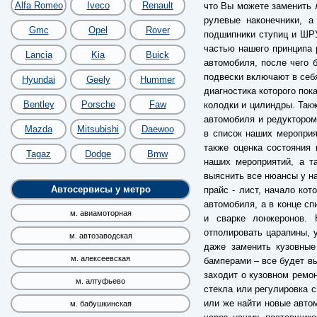
Alfa Romeo
Iveco
Renault
что Вы можете заменить л
рулевые наконечники, а
Gmc
Opel
Rover
подшипники ступиц и ШРУ
частью нашего принципа 
Lancia
Kia
Buick
автомобиля, после чего б
подвески включают в себя
Hyundai
Geely
Hummer
диагностика которого пок
Bentley
Porsche
Faw
колодки и цилиндры. Так
автомобиля и редуктором
Mazda
Mitsubishi
Daewoo
в список наших мероприя
также оценка состояния 
Tagaz
Dodge
Bmw
наших мероприятий, а т
выяснить все нюансы у н
Автосервисы у метро
прайс - лист, начало кот
автомобиля, а в конце сп
м. авиамоторная
и сварке лонжеронов.
отполировать царапины, 
м. автозаводская
даже заменить кузовные
м. алексеевская
бамперами – все будет вы
заходит о кузовном ремон
м. алтуфьево
стекла или регулировка с
или же найти новые авто
м. бабушкинская