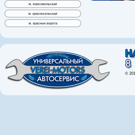
м. комсомольская
м. красносельская
м. красные ворота
© 20