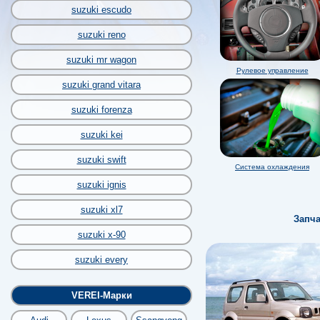
suzuki escudo
suzuki reno
suzuki mr wagon
Рулевое управление
suzuki grand vitara
suzuki forenza
suzuki kei
suzuki swift
Система охлаждения
suzuki ignis
suzuki xl7
Запча
suzuki x-90
suzuki every
VEREI-Марки