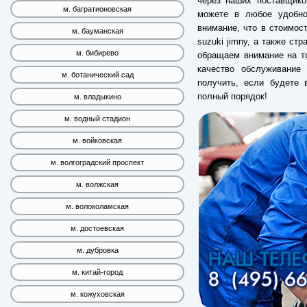
через наших поставщико
м. багратионовская
можете в любое удобно
внимание, что в стоимос
м. бауманская
suzuki jimny, а также с
м. бибирево
обращаем внимание на то
качество обслуживание
м. ботанический сад
получить, если будете 
полный порядок!
м. владыкино
м. водный стадион
м. войковская
м. волгоградский проспект
м. волжская
м. волоколамская
м. достоевская
м. дубровка
м. китай-город
м. кожуховская