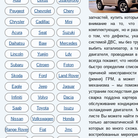
Audi
Lexus
Ssangyong
Peugeot
Chevrolet
Chery
запчастей, купить котор
Chrysler
Cadillac
Mini
внимание на то, что 
комплектующих, но и разл
Acura
Seat
Suzuki
о том, что дефекты, ук
системой ДВС, мы без тр
Daihatsu
Baw
Mercedes
выбить катализатор, а т
Lincoln
Yuejin
Ldv
двигателя, проводимая в
всегда покажет, что необ
Subaru
Citroen
Foton
быстро определим список
причиной неисправности
Skoda
Ford
Land Rover
(ремня) ГРМ, а может б
механизма – мы поможе
Eagle
Jeep
Jaguar
устраним последствия деф
Infiniti
Volvo
Dacia
сварка поддона картера
обслуживание кондицион
Saab
Toyota
Isuzu
охлаждения двигателя. 
листе Вы можете найти пе
Nissan
Volkswagen
Honda
только автоматической 
которых во много схожа
Range Rover
Fiat
Jmc
востребованных меропри