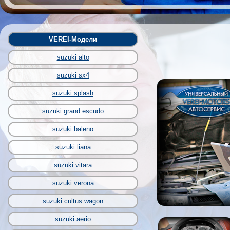
VEREI-Модели
suzuki alto
suzuki sx4
suzuki splash
suzuki grand escudo
suzuki baleno
suzuki liana
suzuki vitara
suzuki verona
suzuki cultus wagon
suzuki aerio