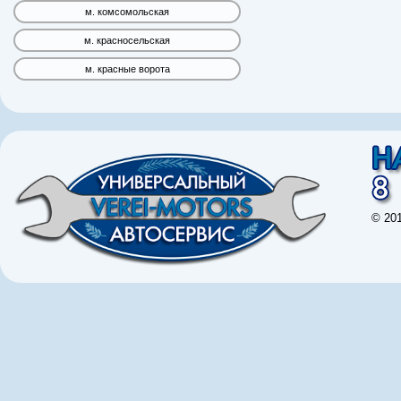
м. комсомольская
м. красносельская
м. красные ворота
© 20