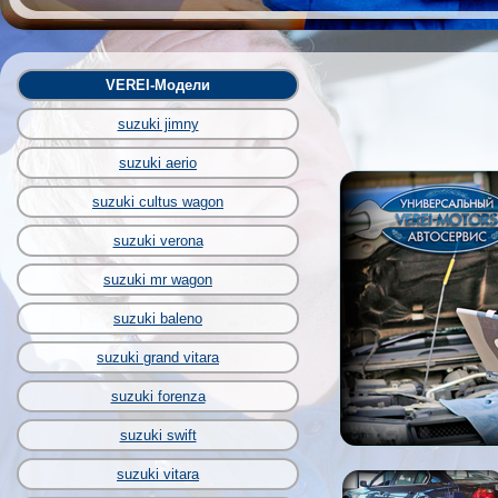
VEREI-Модели
suzuki jimny
suzuki aerio
suzuki cultus wagon
suzuki verona
suzuki mr wagon
suzuki baleno
suzuki grand vitara
suzuki forenza
suzuki swift
suzuki vitara