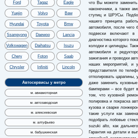
Ford
Tagaz
Eagle
что Вы можете заменить
наконечники, а также а
Yuejin
Volvo
Baw
ступиц и ШРУСы. Подбор
нашего принципа работ
Hyundai
Toyota
Bmw
автомобиля, после чего б
подвески включают в 
Ssangyong
Daewoo
Lancia
диагностика которого пок
Volkswagen
Daihatsu
Isuzu
колодки и цилиндры. Так
автомобиля и редуктор
Chery
Foton
Saab
зажигания и проводки авт
наших мероприятий, и 
Chrysler
Infiniti
Lincoln
представителя по телеф
отполировать царапины, 
Автосервисы у метро
даже заменить кузовные
бамперами – все будет 
м. авиамоторная
том, что кузовной ремо
полировка и покраска ав
м. автозаводская
кузова и сварке лонжерон
м. алексеевская
такие услуги как замен
подобрать лобовые стекл
м. алтуфьево
suzuki alto, как дальне
Гарантия на детали и вы
м. бабушкинская