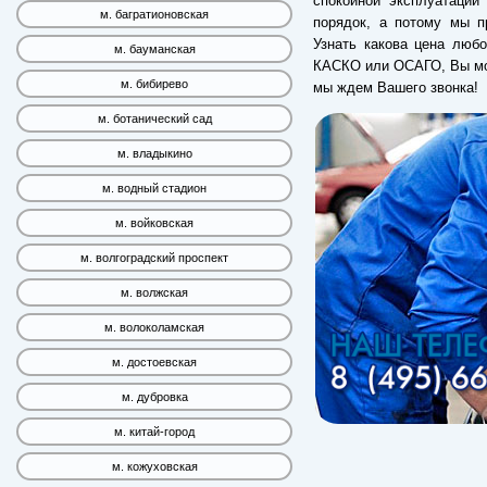
спокойной эксплуатации
м. багратионовская
порядок, а потому мы п
Узнать какова цена любо
м. бауманская
КАСКО или ОСАГО, Вы мож
м. бибирево
мы ждем Вашего звонка!
м. ботанический сад
м. владыкино
м. водный стадион
м. войковская
м. волгоградский проспект
м. волжская
м. волоколамская
м. достоевская
м. дубровка
м. китай-город
м. кожуховская