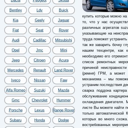
Dacia
Peugeot
Skoda
Bentley
Ldv
Buick
купить которые можно на
Kia
Geely
Jaguar
то, что у нас осуществ
различных агрегатов suzu
Fiat
Seat
Rover
указывающие на неиспра
труда поможет устранить
Audi
Cadillac
Mitsubishi
так же заварить бочку гл
Opel
Jmc
Mini
нашем техцентре, как к
необходимо его отремонт
Jeep
Citroen
Acura
список ремонтных мероп
причиной неисправности
Mercedes
Renault
Land Rover
(ремня) ГРМ, а может б
механизма – мы поможе
Iveco
Nissan
Faw
устраним последствия деф
Alfa Romeo
Suzuki
Mazda
сварка поддона картера
обслуживание кондицион
Gmc
Chevrolet
Hummer
охлаждения двигателя. 
листе Вы можете найти пе
Porsche
Lexus
Range Rover
только автоматической 
которых во много схожа
Subaru
Honda
Dodge
востребованных меропри