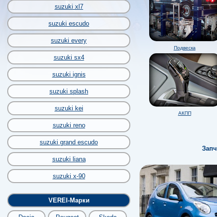
suzuki xl7
suzuki escudo
suzuki every
Подвеска
suzuki sx4
suzuki ignis
suzuki splash
suzuki kei
АКПП
suzuki reno
suzuki grand escudo
Запч
suzuki liana
suzuki x-90
VEREI-Марки