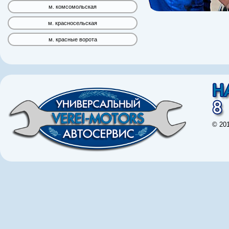
м. комсомольская
м. красносельская
м. красные ворота
© 20