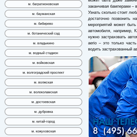
может быть даже замени
м. багратионовская
заканчивая бамперами – в
Узнать сколько стоит люб
м. бауманская
достаточно позвонить н
м. бибирево
мероприятий может быть 
автомобиля, например, 
м. ботанический сад
нужно застраховать авто
aerio – это только част
м. владыкино
водить застрахованный а
м. водный стадион
м. войковская
м. волгоградский проспект
м. волжская
м. волоколамская
м. достоевская
м. дубровка
м. китай-город
м. кожуховская