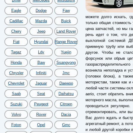
Bmw
Mercedes
Mitsubishi
Eagle
Dodge
Faw
можете долго искать, г
Cadillac
Mazda
Buick
только общая стоимость 
цена запчастей, но мы г
Chery
Jeep
Land Rover
речь идет о том, что д
выхлопной системой Д
Fiat
Hyundai
Range Rover
приемную трубу или выби
Tagaz
Ldv
Yuejin
другое. Чтобы не стал
форсунок или обрыв цеп
Honda
Baw
Ssangyong
газораспределительного
возникла неполадка и у
Chrysler
Infiniti
Jmc
(головки блока), а так
мотористам, также как и 
Chevrolet
Jaguar
Daewoo
любой части системы охла
Saab
Seat
Daihatsu
aerio, стоит обратить в
моторного масла, выполн
Suzuki
Peugeot
Citroen
проводиться регулярно.
отремонтировать, или вы
Volvo
Rover
Dacia
Вас долго ждать и быст
агрегатный ремонт, а пот
Foton
Opel
Gmc
и любой другой коробки п