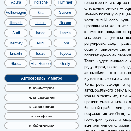
Acura
Porsche
Hummer
генератора или стартера,
слесарный ремонт – одн
Volkswagen
Kia
Subaru
Именно поэтому обращае
части suzuki aerio, буд
Renault
Lexus
Nissan
пружины или же такие э
элементов, продажа кото
Audi
Iveco
Lancia
мастером с учетом все
Bentley
Mini
Ford
регулировка сход - разв
осмотр тормозной систем
Lincoln
Isuzu
Toyota
покажет нужно ли перебр
Также будет выявлено 
Skoda
Alfa Romeo
Geely
редуктором, поскольку зд
автомобиля – это лишь са
Автосервисы у метро
и уточнить сколько стоят
Когда речь заходит о к
м. авиамоторная
автомобильного стекла и
чтобы вклеить их, или 
м. автозаводская
противотуманки можно ч
м. алексеевская
большой прайс - лист, н
покраске автомобиля, 
м. алтуфьево
геометрии кузова и сва
вмятины или отполировать
м. бабушкинская