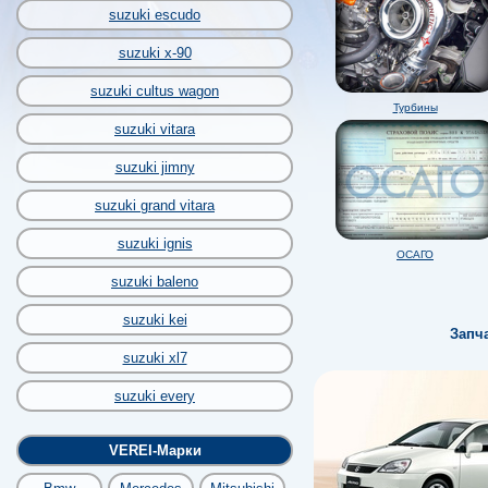
suzuki escudo
suzuki x-90
suzuki cultus wagon
Турбины
suzuki vitara
suzuki jimny
suzuki grand vitara
suzuki ignis
ОСАГО
suzuki baleno
suzuki kei
Запч
suzuki xl7
suzuki every
VEREI-Марки