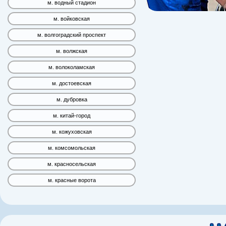
м. водный стадион
м. войковская
м. волгоградский проспект
м. волжская
м. волоколамская
м. достоевская
м. дубровка
м. китай-город
м. кожуховская
м. комсомольская
м. красносельская
м. красные ворота