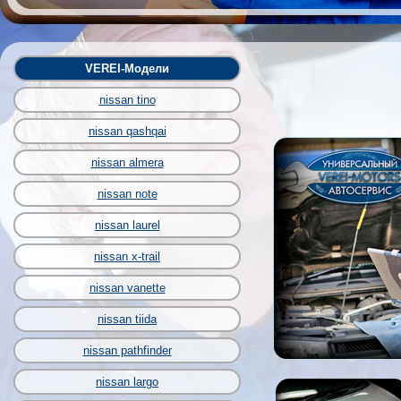
VEREI-Модели
nissan tino
nissan qashqai
nissan almera
nissan note
nissan laurel
nissan x-trail
nissan vanette
nissan tiida
nissan pathfinder
nissan largo