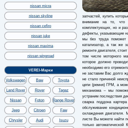
nissan micra
nissan skyline
запчастей, купить котор
внимание на то, что 
nissan cefiro
комплектующих, но и разл
дефекты, указывающие на
nissan juke
мы без труда поможет 
катализатор, а так же з
nissan maxima
ремонте двигателя, стоит
nissan wingroad
том числе моторного ма
которое должно проводи
необходимо его отремонти
VEREI-Марки
не заставим Вас долго ж
не стало причиной неисп
Volkswagen
Baw
Toyota
цепи (ремня) ГРМ, а мож
Land Rover
Rover
Tagaz
механизма – мы поможе
устраним последствия деф
Nissan
Foton
Range Rover
сварка поддона картера
обслуживание кондицион
Jeep
Citroen
Faw
охлаждения двигателя. 
листе Вы можете найти пе
Chrysler
Audi
Isuzu
только автоматической 