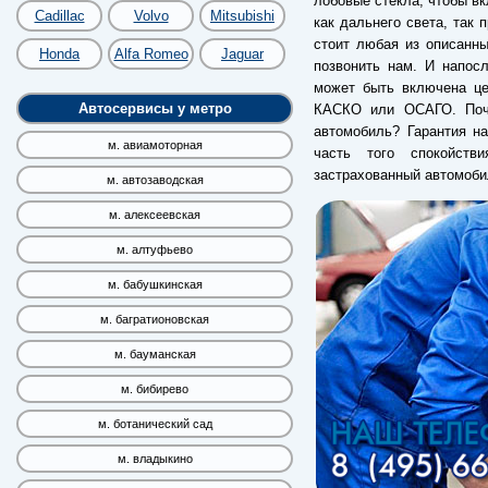
лобовые стекла, чтобы вк
Cadillac
Volvo
Mitsubishi
как дальнего света, так 
стоит любая из описанн
Honda
Alfa Romeo
Jaguar
позвонить нам. И напос
может быть включена це
Автосервисы у метро
КАСКО или ОСАГО. Поче
автомобиль? Гарантия на
м. авиамоторная
часть того спокойств
застрахованный автомоби
м. автозаводская
м. алексеевская
м. алтуфьево
м. бабушкинская
м. багратионовская
м. бауманская
м. бибирево
м. ботанический сад
м. владыкино