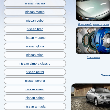
nissan navara
nissan march
nissan cube
Локальный ремонт кузова
nissan titan
nissan murano
nissan gloria
nissan atlas
Сцепление
nissan almera classic
nissan patrol
Запча
nissan serena
nissan avenir
nissan altima
nissan armada