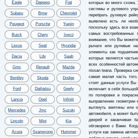
Eagle
Daewoo
Fiat
которых во много схожа.
системы и рулевого упра
Subaru
Bmw
Chevrolet
перебрать рулевую рейк
выявлено есть ли необ
Peugeot
Porsche
Yuejin
поскольку здесь все взаи
самых востребованных 
Buick
Chery
Iveco
внимание, что Вы можете
Lexus
Seat
Hyundai
рычаги или рулевые на
элементы как подшипник
Dacia
Ldv
Saab
которых является частью
всех особенностей автом
Gmc
Renault
Mazda
nissan teana. Проверка с
самая малая часть того,
Bentley
Skoda
Dodge
стоят данные услуги Вы 
Ford
Daihatsu
Geely
включает в себя большой 
по полировке и покраск
Lancia
Opel
Infiniti
выправлению геометрии к
вытянуть вмятины или о
Mercedes
Jmc
Suzuki
автомобиля, а может быть
дверей и заканчивая б
Lincoln
Mini
Kia
обговорено с Вами. Когд
Acura
Ssangyong
Hummer
услуги как замена автомо