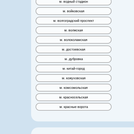
м. водный стадион
м. войковская
м. волгоградский проспект
м. волжская
м. волоколамская
м. достоевская
м. дубровка
м. китай-город
м. кожуховская
м. комсомольская
м. красносельская
м. красные ворота