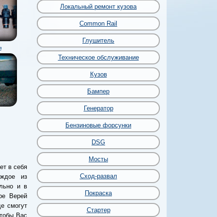
Локальный ремонт кузова
Common Rail
Глушитель
я
Техническое обслуживание
Кузов
Бампер
Генератор
Бензиновые форсунки
DSG
Мосты
ет в себя
Сход-развал
аждое из
льно и в
Покраска
ре Верей
де смогут
Стартер
чтобы Вас