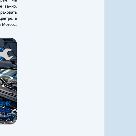
орые мы
е важно,
раховать
центре, в
 Моторс,