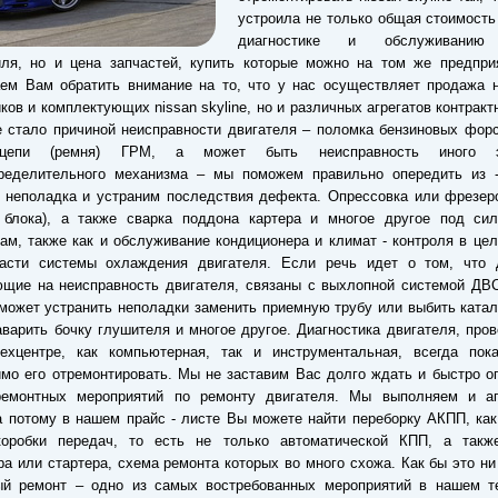
устроила не только общая стоимость
диагностике и обслуживанию
иля, но и цена запчастей, купить которые можно на том же предпри
ем Вам обратить внимание на то, что у нас осуществляет продажа н
ков и комплектующих nissan skyline, но и различных агрегатов контрактн
 стало причиной неисправности двигателя – поломка бензиновых фор
цепи (ремня) ГРМ, а может быть неисправность иного э
пределительного механизма – мы поможем правильно опередить из -
 неполадка и устраним последствия дефекта. Опрессовка или фрезер
и блока), а также сварка поддона картера и многое другое под си
ам, также как и обслуживание кондиционера и климат - контроля в цел
асти системы охлаждения двигателя. Если речь идет о том, что 
щие на неисправность двигателя, связаны с выхлопной системой ДВС
может устранить неполадки заменить приемную трубу или выбить катал
аварить бочку глушителя и многое другое. Диагностика двигателя, про
ехцентре, как компьютерная, так и инструментальная, всегда пока
мо его отремонтировать. Мы не заставим Вас долго ждать и быстро 
ремонтных мероприятий по ремонту двигателя. Мы выполняем и аг
а потому в нашем прайс - листе Вы можете найти переборку АКПП, ка
коробки передач, то есть не только автоматической КПП, а такж
ра или стартера, схема ремонта которых во много схожа. Как бы это ни
ый ремонт – одно из самых востребованных мероприятий в нашем те