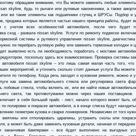
поэтому обращаем внимание, что Вы можете заменить любые элементы
ssan skyline, будь то рычаги или рулевые наконечники, а также аморт
 или же такие элементы как подшипники ступиц и ШРУСы. Подбор и у
в, продажа которых является частью нашего принципа работы, будет 
м с учетом всех особенностей автомобиля, после чего будет п
вка сход - развала nissan skyline. Услуги по ремонту подвески включа
ормозной системы и рулевого управления nissan skyline, диагностика
нужно ли перебрать рулевую рейку или заменить тормозные колодки и 
дет выявлено есть ли необходимость поработать с мостами автомоби
и редуктором, поскольку здесь все взаимосвязано. Проверка системы за
 автомобиля nissan skyline – это лишь самая малая часть того, что
аших мероприятий, и уточнить сколько стоят данные услуги Вы можете
ителя по телефону. Когда речь заходит о кузовном ремонте, можно и 
луги как замена автомобильного стекла или регулировка света фар.
ь лобовые стекла, чтобы вклеить их, или же найти новые автомобиль
ьнего света, так противотуманки можно через наших поставщиков. 
ключает в себя большой прайс - лист, начало которого может быть о
 по полировке и покраске автомобиля, а в конце списка будут находить
влению геометрии кузова и сварке лонжеронов. Независимо от того нуж
ь вмятины или отполировать царапины, устранить сколы или покраси
ля, а может быть даже заменить кузовные детали, начиная от передних
и заканчивая бамперами – все будет выполнено на выгодных ус