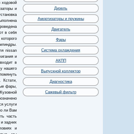
 ходовой
Дизель
изаторы и
становка
Амортизаторы и пружины
выполнена
роведена
Двигатель
ют в себя
 которого
Фары
цилиндры.
Система охлаждения
ля nissan
жигания и
АКПП
 входит в
 у нашего
Выпускной коллектор
упомянуть
 Кстати,
Диагностика
ные фары,
Сажевый фильтр
Кузовной
бозначено
ся услуги
но ли Вам
ть часть
 и задних
ловиях и