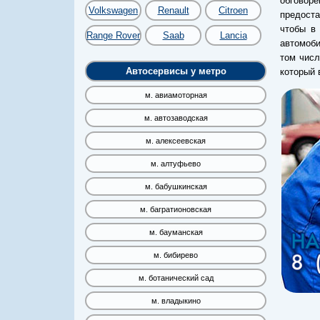
обговор
Volkswagen
Renault
Citroen
предост
чтобы в
Range Rover
Saab
Lancia
автомоби
том чис
Автосервисы у метро
который 
м. авиамоторная
м. автозаводская
м. алексеевская
м. алтуфьево
м. бабушкинская
м. багратионовская
м. бауманская
м. бибирево
м. ботанический сад
м. владыкино