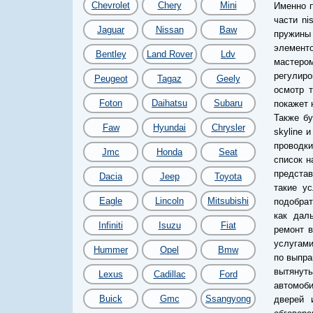
Chevrolet
Chery
Mini
Именно 
части ni
Jaguar
Nissan
Baw
пружины
элементо
Bentley
Land Rover
Ldv
мастеро
регулиро
Peugeot
Tagaz
Geely
осмотр т
Foton
Daihatsu
Subaru
покажет 
Также бу
Faw
Hyundai
Chrysler
skyline 
проводки
Jmc
Honda
Seat
список н
представ
Dacia
Jeep
Toyota
такие ус
Eagle
Lincoln
Mitsubishi
подобрат
как дал
Infiniti
Isuzu
Fiat
ремонт в
услугами
Hummer
Opel
Bmw
по выпра
вытянут
Lexus
Cadillac
Ford
автомоби
Buick
Gmc
Ssangyong
дверей 