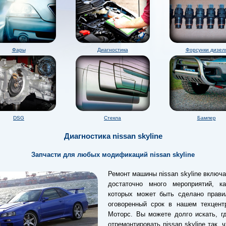
Фары
Диагностика
Форсунки дизел
DSG
Стекла
Бампер
Диагностика nissan skyline
Запчасти для любых модификаций nissan skyline
Ремонт машины nissan skyline включа
достаточно много мероприятий, к
которых может быть сделано прави
оговоренный срок в нашем техцент
Моторс. Вы можете долго искать, г
отремонтировать nissan skyline так, 