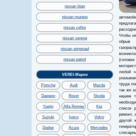
nissan titan
nissan murano
автомоб
предлага
nissan cefiro
расходни
Чтобы не
nissan serena
обрыв 
газорас
nissan wingroad
возникла
nissan patrol
(головк
моторист
любой ч
VEREI-Марки
указываю
труда по
Porsche
Audi
Mazda
так же з
Daewoo
Rover
Skoda
нашем т
необходи
Yuejin
Alfa Romeo
Kia
список 
ремонт, 
Suzuki
Iveco
Volvo
другой 
генерато
Dodge
Acura
Mercedes
слесарн