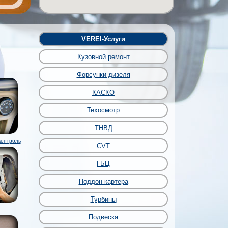
VEREI-Услуги
Кузовной ремонт
Форсунки дизеля
КАСКО
Техосмотр
ТНВД
контроль
CVT
ГБЦ
Поддон картера
Турбины
Подвеска