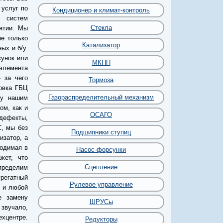
 услуг по
Кондиционер и климат-контроль
 систем
Стекла
ятии. Мы
е только
Катализатор
ых и б/у.
сунок или
МКПП
лемента
 за чего
Тормоза
овка ГБЦ
Газораспределительный механизм
лу нашим
ом, как и
ОСАГО
дефекты,
, мы без
Подшипники ступиц
изатор, а
водимая в
Насос-форсунки
жет, что
Сцепление
определим
регатный
Рулевое управление
к и любой
е замену
ШРУСы
 звучало,
хцентре.
Редукторы