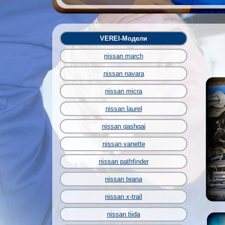
VEREI-Модели
nissan march
nissan navara
nissan micra
nissan laurel
nissan qashqai
nissan vanette
nissan pathfinder
nissan teana
nissan x-trail
nissan tiida