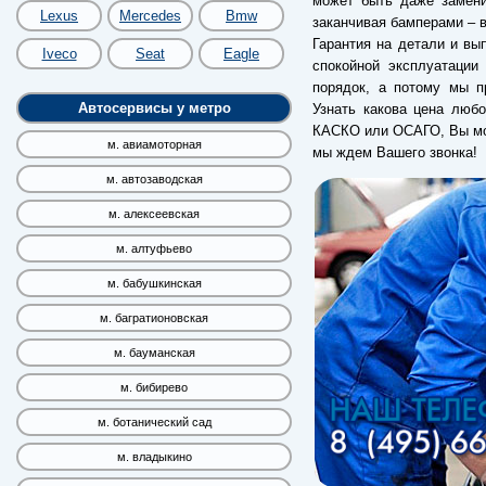
может быть даже замени
Lexus
Mercedes
Bmw
заканчивая бамперами – в
Гарантия на детали и вы
Iveco
Seat
Eagle
спокойной эксплуатации
порядок, а потому мы п
Автосервисы у метро
Узнать какова цена любо
КАСКО или ОСАГО, Вы мож
м. авиамоторная
мы ждем Вашего звонка!
м. автозаводская
м. алексеевская
м. алтуфьево
м. бабушкинская
м. багратионовская
м. бауманская
м. бибирево
м. ботанический сад
м. владыкино