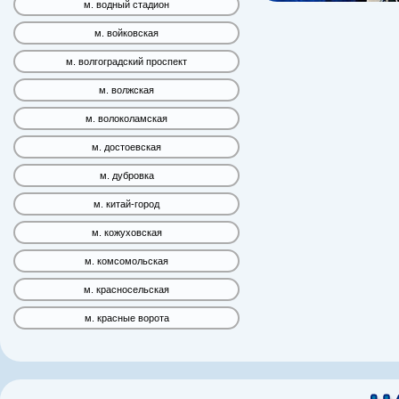
м. водный стадион
м. войковская
м. волгоградский проспект
м. волжская
м. волоколамская
м. достоевская
м. дубровка
м. китай-город
м. кожуховская
м. комсомольская
м. красносельская
м. красные ворота