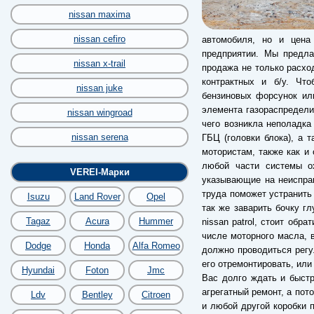
nissan maxima
nissan cefiro
автомобиля, но и цена 
предприятии. Мы предла
nissan x-trail
продажа не только расход
контрактных и б/у. Чт
nissan juke
бензиновых форсунок ил
элемента газораспредели
nissan wingroad
чего возникла неполадка
nissan serena
ГБЦ (головки блока), а 
мотористам, также как и 
любой части системы о
VEREI-Марки
указывающие на неиспра
труда поможет устранить
Isuzu
Land Rover
Opel
так же заварить бочку гл
Tagaz
Acura
Hummer
nissan patrol, стоит обр
числе моторного масла, 
Dodge
Honda
Alfa Romeo
должно проводиться регу
его отремонтировать, или
Hyundai
Foton
Jmc
Вас долго ждать и быст
агрегатный ремонт, а пот
Ldv
Bentley
Citroen
и любой другой коробки п