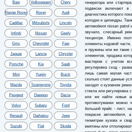
Baw
Volkswagen
Chery
генератора или стартер
подвески включают в 
Range Rover
Rover
Audi
диагностика которого пок
колодки и цилиндры. Так
Cadillac
Mitsubishi
Lincoln
автомобиля nissan patrol
звучало, слесарный ре
Infiniti
Nissan
Geely
техцентре. Именно по
Gmc
Chevrolet
Faw
элементы ходовой части, 
и пружины или же такие 
Jaguar
Lancia
Chrysler
элементов, продажа кото
мастером с учетом все
Porsche
Kia
Saab
регулировка сход - разв
лишь самая малая часть
Mini
Yuejin
Buick
сколько стоят данные усл
Mazda
Ssangyong
Toyota
заходит о кузовном ремон
стекла или регулировка с
Peugeot
Daewoo
Dacia
или же найти новые ав
противотуманки можно ч
Volvo
Subaru
Ford
большой прайс - лист, н
покраске автомобиля, 
Renault
Daihatsu
Jeep
геометрии кузова и сва
Suzuki
Fiat
Skoda
вмятины или отполировать