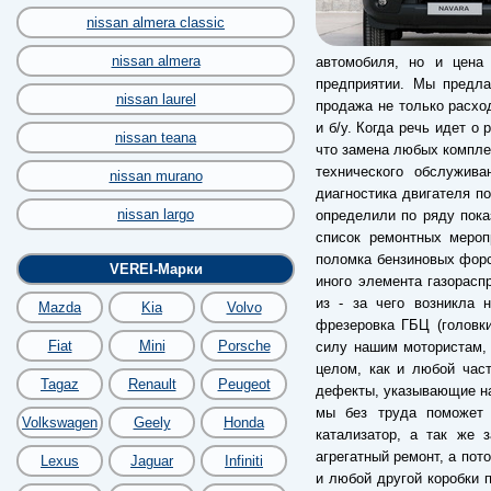
nissan almera classic
nissan almera
автомобиля, но и цена 
предприятии. Мы предла
nissan laurel
продажа не только расхо
и б/у. Когда речь идет о 
nissan teana
что замена любых компле
технического обслужив
nissan murano
диагностика двигателя по
nissan largo
определили по ряду пока
список ремонтных мероп
поломка бензиновых форс
VEREI-Марки
иного элемента газорас
из - за чего возникла 
Mazda
Kia
Volvo
фрезеровка ГБЦ (головки
Fiat
Mini
Porsche
силу нашим мотористам, 
целом, как и любой час
Tagaz
Renault
Peugeot
дефекты, указывающие на
мы без труда поможет 
Volkswagen
Geely
Honda
катализатор, а так же 
агрегатный ремонт, а пот
Lexus
Jaguar
Infiniti
и любой другой коробки п