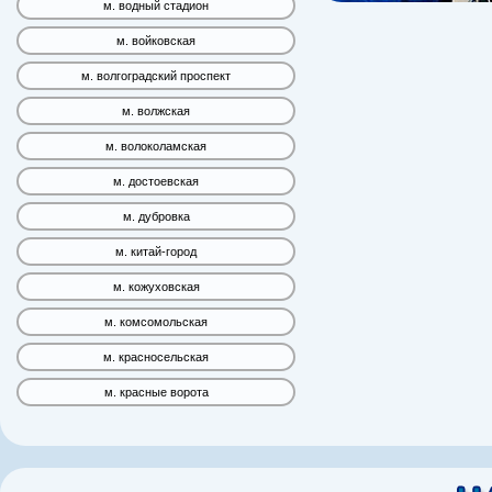
м. водный стадион
м. войковская
м. волгоградский проспект
м. волжская
м. волоколамская
м. достоевская
м. дубровка
м. китай-город
м. кожуховская
м. комсомольская
м. красносельская
м. красные ворота