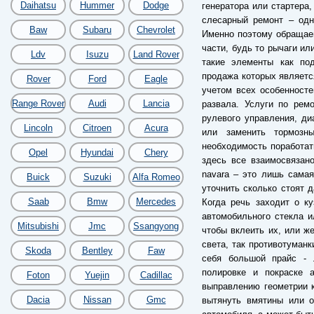
Daihatsu
Hummer
Dodge
генератора или стартера,
слесарный ремонт – одн
Baw
Subaru
Chevrolet
Именно поэтому обращае
части, будь то рычаги ил
Ldv
Isuzu
Land Rover
такие элементы как по
продажа которых являетс
Rover
Ford
Eagle
учетом всех особенносте
Range Rover
Audi
Lancia
развала. Услуги по рем
рулевого управления, ди
Lincoln
Citroen
Acura
или заменить тормозн
необходимость поработат
Opel
Hyundai
Chery
здесь все взаимосвязан
navara – это лишь самая
Buick
Suzuki
Alfa Romeo
уточнить сколько стоят 
Saab
Bmw
Mercedes
Когда речь заходит о к
автомобильного стекла и
Mitsubishi
Jmc
Ssangyong
чтобы вклеить их, или ж
света, так противотуман
Skoda
Bentley
Faw
себя большой прайс - 
полировке и покраске 
Foton
Yuejin
Cadillac
выправлению геометрии к
Dacia
Nissan
Gmc
вытянуть вмятины или о