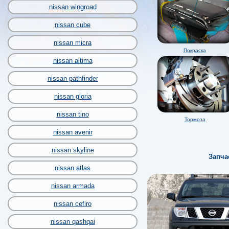
nissan wingroad
nissan cube
nissan micra
Покраска
nissan altima
nissan pathfinder
nissan gloria
nissan tino
Тормоза
nissan avenir
nissan skyline
Запча
nissan atlas
nissan armada
nissan cefiro
nissan qashqai