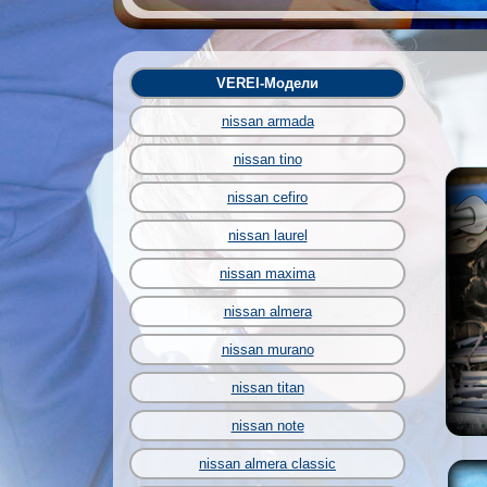
VEREI-Модели
nissan armada
nissan tino
nissan cefiro
nissan laurel
nissan maxima
nissan almera
nissan murano
nissan titan
nissan note
nissan almera classic