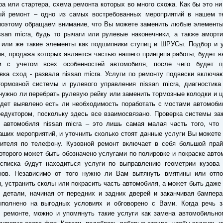
ра или стартера, схема ремонта которых во много схожа. Как бы это ни
ый ремонт – одно из самых востребованных мероприятий в нашем те
поэтому обращаем внимание, что Вы можете заменить любые элементы
ssan micra, будь то рычаги или рулевые наконечники, а также аморт
 или же такие элементы как подшипники ступиц и ШРУСы. Подбор и у
в, продажа которых является частью нашего принципа работы, будет 
м с учетом всех особенностей автомобиля, после чего будет п
вка сход - развала nissan micra. Услуги по ремонту подвески включа
ормозной системы и рулевого управления nissan micra, диагностика
нужно ли перебрать рулевую рейку или заменить тормозные колодки и 
дет выявлено есть ли необходимость поработать с мостами автомоби
редуктором, поскольку здесь все взаимосвязано. Проверка системы за
 автомобиля nissan micra – это лишь самая малая часть того, что 
аших мероприятий, и уточнить сколько стоят данные услуги Вы можете
ителя по телефону. Кузовной ремонт включает в себя большой прайс
оторого может быть обозначено услугами по полировке и покраске авто
 списка будут находиться услуги по выправлению геометрии кузова 
нов. Независимо от того нужно ли Вам вытянуть вмятины или отпо
, устранить сколы или покрасить часть автомобиля, а может быть даже
 детали, начиная от передних и задних дверей и заканчивая бампер
ыполнено на выгодных условиях и обговорено с Вами. Когда речь з
 ремонте, можно и упомянуть такие услуги как замена автомобильно