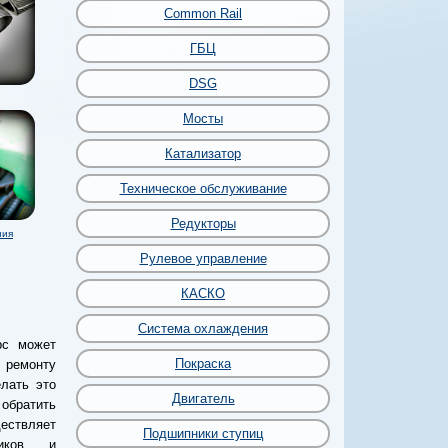
Common Rail
ГБЦ
DSG
Мосты
Катализатор
Техническое обслуживание
Редукторы
ния
Рулевое управление
КАСКО
Система охлаждения
рс может
Покраска
 ремонту
лать это
Двигатель
обратить
ествляет
Подшипники ступиц
иков и