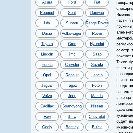
Acura
Ford
Fiat
генерато
слесарн
Peugeot
Seat
Daewoo
Именно 
части ni
Ldv
Subaru
Range Rover
пружины
элементо
Dacia
Volkswagen
Rover
мастеро
Toyota
Gmc
Hyundai
регулиро
осмотр т
Lincoln
Jmc
Saab
покажет 
Также бу
Honda
Chrysler
Suzuki
micra и 
проводки
Opel
Renault
Lancia
список н
Jaguar
Tagaz
Foton
представ
начало к
Volvo
Jeep
Mazda
в конце
лонжеро
Cadillac
Ssangyong
Nissan
царапины
кузовные
Faw
Bmw
Chevrolet
будет в
Geely
Bentley
Buick
кузовном