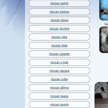
nissan patrol
nissan serena
nissan gloria
Вы
nissan skyline
nissan juke
nissan tiida
nissan vanette
nissan x-trail
nissan navara
nissan cube
nissan altima
nissan teana
nissan avenir