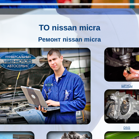
ТО nissan micra
Ремонт nissan micra
ШРУСы
DSG