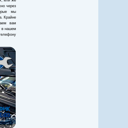
х, или же
жно через
орые мы
a. Крайне
гаем вам
г в нашем
телефону