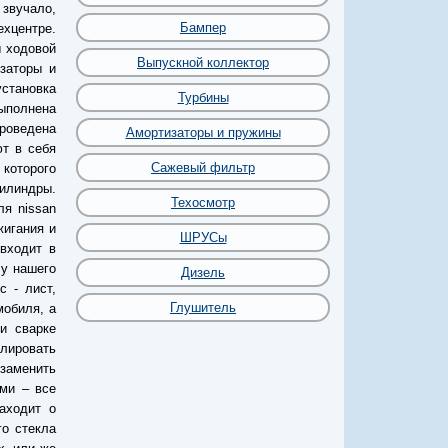
 звучало,
Бампер
хцентре.
 ходовой
Выпускной коллектор
изаторы и
становка
Турбины
выполнена
роведена
Амортизаторы и пружины
ют в себя
Сажевый фильтр
 которого
цилиндры.
Техосмотр
ля nissan
жигания и
ШРУСы
входит в
 у нашего
Дизель
 - лист,
Глушитель
мобиля, а
и сварке
лировать
 заменить
ами – все
аходит о
го стекла