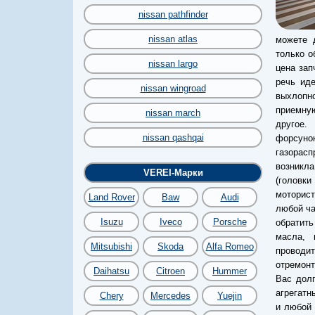
nissan pathfinder
nissan atlas
можете 
только о
nissan largo
цена зап
речь ид
nissan wingroad
выхлопн
приемную
nissan march
другое.
nissan qashqai
форсуно
газорас
возникла
VEREI-Марки
(головк
моторист
Land Rover
Baw
Audi
любой ча
Isuzu
Iveco
Porsche
обратить
масла, 
Mitsubishi
Skoda
Alfa Romeo
проводит
отремонт
Daihatsu
Citroen
Hummer
Вас дол
агрегатн
Chery
Mercedes
Yuejin
и любой 