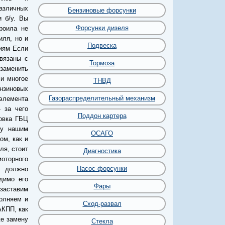
различных
Бензиновые форсунки
и б/у. Вы
Форсунки дизеля
роила не
иля, но и
Подвеска
ниям Если
вязаны с
Тормоза
заменить
 и многое
ТНВД
нзиновых
Газораспределительный механизм
элемента
 за чего
Поддон картера
овка ГБЦ
лу нашим
ОСАГО
ом, как и
ля, стоит
Диагностика
оторного
Насос-форсунки
е должно
димо его
Фары
 заставим
олняем и
Сход-развал
АКПП, как
же замену
Стекла