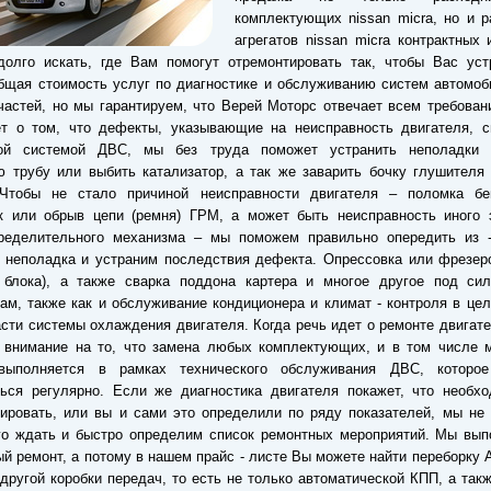
комплектующих nissan micra, но и 
агрегатов nissan micra контрактных 
долго искать, где Вам помогут отремонтировать так, чтобы Вас уст
бщая стоимость услуг по диагностике и обслуживанию систем автомоб
частей, но мы гарантируем, что Верей Моторс отвечает всем требова
ет о том, что дефекты, указывающие на неисправность двигателя, с
ой системой ДВС, мы без труда поможет устранить неполадки 
 трубу или выбить катализатор, а так же заварить бочку глушителя
 Чтобы не стало причиной неисправности двигателя – поломка бе
к или обрыв цепи (ремня) ГРМ, а может быть неисправность иного 
пределительного механизма – мы поможем правильно опередить из -
 неполадка и устраним последствия дефекта. Опрессовка или фрезер
и блока), а также сварка поддона картера и многое другое под си
ам, также как и обслуживание кондиционера и климат - контроля в цел
сти системы охлаждения двигателя. Когда речь идет о ремонте двигате
 внимание на то, что замена любых комплектующих, и в том числе м
выполняется в рамках технического обслуживания ДВС, которо
ься регулярно. Если же диагностика двигателя покажет, что необхо
ировать, или вы и сами это определили по ряду показателей, мы не
го ждать и быстро определим список ремонтных мероприятий. Мы вып
ый ремонт, а потому в нашем прайс - листе Вы можете найти переборку 
другой коробки передач, то есть не только автоматической КПП, а так