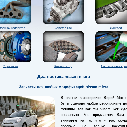
пускной коллектор
Common Rail
Глушитель
Сцепление
Катализатор
Система охлажде
Диагностика nissan micra
Запчасти для любых модификаций nissan micra
В нашем автосервисе Верей Мото
быть сделано любое мероприятие по
машины, так как мы знаем, как сде
правильно. Мы предлагаем Вам 
внимание на то, что у нас осущ
продажа не только расходн