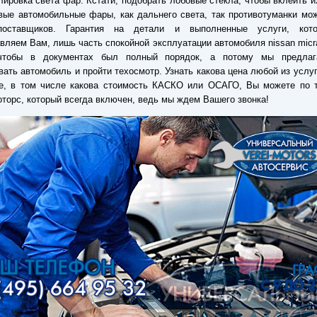
лировка света фар. Кстати, подобрать лобовые стекла, чтобы вклеить и
вые автомобильные фары, как дальнего света, так противотуманки мо
оставщиков. Гарантия на детали и выполненные услуги, кот
вляем Вам, лишь часть спокойной эксплуатации автомобиля nissan micr
чтобы в документах был полный порядок, а потому мы предла
вать автомобиль и пройти техосмотр. Узнать какова цена любой из услу
ре, в том числе какова стоимость КАСКО или ОСАГО, Вы можете по 
торс, который всегда включен, ведь мы ждем Вашего звонка!