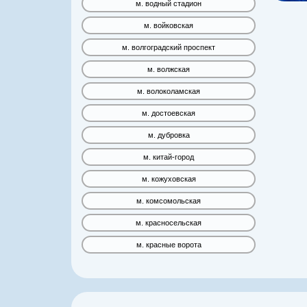
м. водный стадион
м. войковская
м. волгоградский проспект
м. волжская
м. волоколамская
м. достоевская
м. дубровка
м. китай-город
м. кожуховская
м. комсомольская
м. красносельская
м. красные ворота